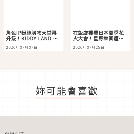
角色IP粉絲購物天堂再
在飯店裡看日本夏季花
升級！KIDDY LAND 原
火大會！星野集團煙火
宿店吉伊卡哇迎客，新
景觀飯店6選，讓你不用
2026年07月07日
2026年07月25日
開幕 OMOKADO 店3分
人擠人悠閒欣賞
即達
妳可能會喜歡
分類列表