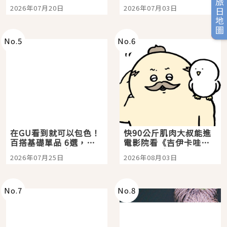
時間洗鍊的經典之作五
大都市餐廳，打造專屬
旅日地圖
2026年07月20日
2026年07月03日
選
美食體驗！
No.
5
No.
6
在GU看到就可以包色！
快90公斤肌肉大叔能進
百搭基礎單品 6選，閉
電影院看《吉伊卡哇》
眼全收也不心疼
嗎？日本重金屬樂團
2026年07月25日
2026年08月03日
「打首」會長與nagano
老師一同給出了答案
No.
7
No.
8