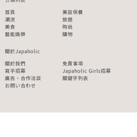
首頁
美容保養
潮流
旅遊
美食
時尚
藝能娛樂
購物
關於Japaholic
關於我們
免責事項
寫手招募
Japaholic Girls招募
廣告、合作洽談
關鍵字列表
お問い合わせ