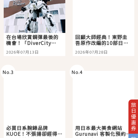
在台場欣賞鋼彈最後的
回顧大師經典！東野圭
機會！「DiverCity
吾原作改編的10部日本
Tokyo Plaza」搭船、
影視作品推薦
2026年07月13日
2026年07月28日
購物、美食及夜景，一
次全體驗
No.
3
No.
4
旅日優惠券
必買日系腕錶品牌
用日本最大美食網站
KUOE！不張揚卻經得起
Gurunavi 客製化預約九