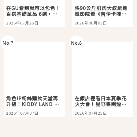
在GU看到就可以包色！
快90公斤肌肉大叔能進
百搭基礎單品 6選，閉
電影院看《吉伊卡哇》
眼全收也不心疼
嗎？日本重金屬樂團
2026年07月25日
2026年08月03日
「打首」會長與nagano
老師一同給出了答案
No.
7
No.
8
角色IP粉絲購物天堂再
在飯店裡看日本夏季花
升級！KIDDY LAND 原
火大會！星野集團煙火
宿店吉伊卡哇迎客，新
景觀飯店6選，讓你不用
2026年07月07日
2026年07月25日
開幕 OMOKADO 店3分
人擠人悠閒欣賞
即達