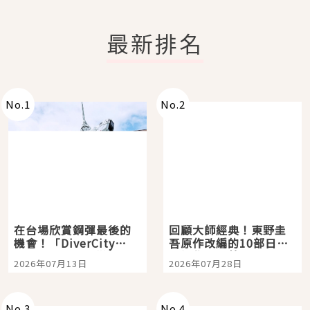
最新排名
No.
1
No.
2
在台場欣賞鋼彈最後的
回顧大師經典！東野圭
機會！「DiverCity
吾原作改編的10部日本
Tokyo Plaza」搭船、
影視作品推薦
2026年07月13日
2026年07月28日
購物、美食及夜景，一
次全體驗
No.
3
No.
4