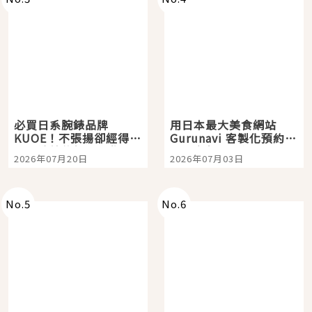
必買日系腕錶品牌
用日本最大美食網站
KUOE！不張揚卻經得起
Gurunavi 客製化預約九
時間洗鍊的經典之作五
大都市餐廳，打造專屬
2026年07月20日
2026年07月03日
選
美食體驗！
No.
5
No.
6