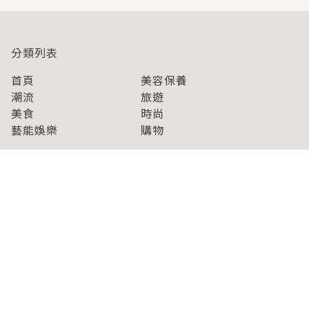
分類列表
首頁
美容保養
潮流
旅遊
美食
時尚
藝能娛樂
購物
關於Japaholic
關於我們
免責事項
寫手招募
Japaholic Girls招募
廣告、合作洽談
關鍵字列表
お問い合わせ