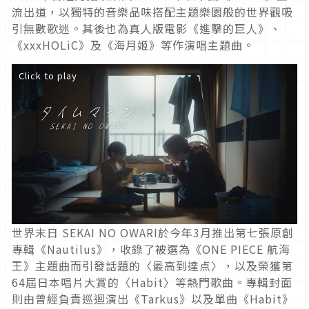
流出道，以獨特的音樂品味搭配主題樂園般的世界觀吸
引無數歌迷。其後也為真人版電影《進擊的巨人》、
《
xxxHOLiC
》及《海月姬》等作演唱主題曲。
Click to play
世界末日 SEKAI NO OWARI於今年3月推出第七張原創
專輯《Nautilus》，收錄了被選為《ONE PIECE 航海
王》主題曲而引發話題的〈最高到達点〉，以及榮獲第
64屆日本唱片大賞的〈Habit〉等熱門歌曲。專輯封面
則由曾經負責巡迴演出《Tarkus》以及單曲《Habit》