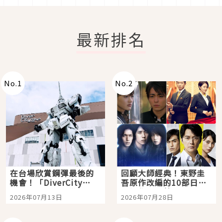
最新排名
No.
1
No.
2
在台場欣賞鋼彈最後的
回顧大師經典！東野圭
機會！「DiverCity
吾原作改編的10部日本
Tokyo Plaza」搭船、
影視作品推薦
2026年07月13日
2026年07月28日
購物、美食及夜景，一
次全體驗