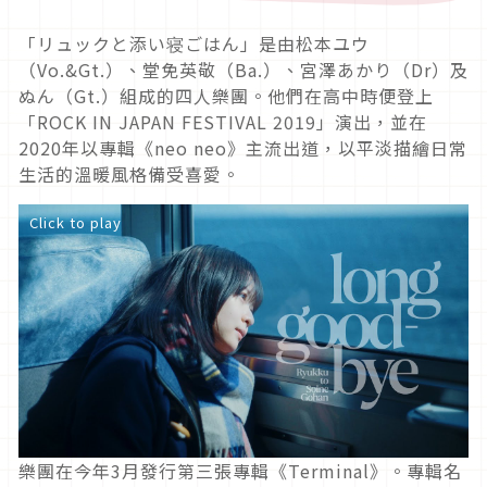
「リュックと添い寝ごはん」是由松本ユウ
（Vo.&Gt.）、堂免英敬（Ba.）、宮澤あかり（Dr）及
ぬん（Gt.）組成的四人樂團。他們在高中時便登上
「ROCK IN JAPAN FESTIVAL 2019」演出，並在
2020年以專輯《neo neo》主流出道，以平淡描繪日常
生活的溫暖風格備受喜愛。
Click to play
樂團在今年3月發行第三張專輯《Terminal》。專輯名