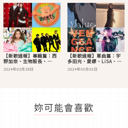
【新歌速報】專輯篇：西
【新歌速報】單曲篇：宇
野加奈、生物股長、
多田光、愛繆、LiSA、
SUPER BEAVER、黒猫同
Ado、Uru 歌姬齊齊登
2024年02月28日
2024年03月03日
盟新發行！
場！
妳可能會喜歡