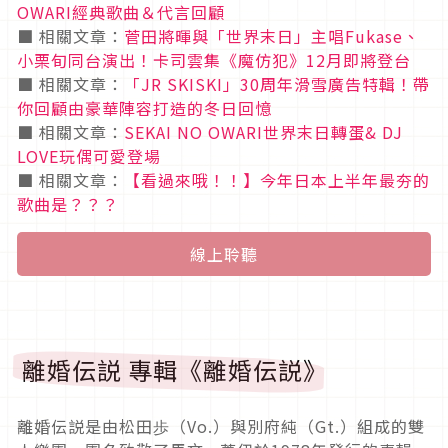
OWARI
經典歌曲＆代言回顧
■
相關文章：
菅田將暉與「世界末日」主唱Fukase
、
小栗旬同台演出！卡司雲集《魔仿犯》12
月即將登台
■
相關文章：
「JR SKISKI
」30
周年滑雪廣告特輯！帶
你回顧由豪華陣容打造的冬日回憶
■
相關文章：
SEKAI NO OWARI
世界末日轉蛋& DJ
LOVE
玩偶可愛登場
■
相關文章：
【看過來哦！！】今年日本上半年最夯的
歌曲是？？？
線上聆聽
離婚伝説 專輯《離婚伝説》
離婚伝説是由松田歩（Vo.）與別府純（Gt.）組成的雙