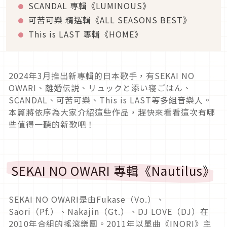
SCANDAL 專輯《LUMINOUS》
可苦可樂 精選輯《ALL SEASONS BEST》
This is LAST 專輯《HOME》
2024年3月推出新專輯的日本歌手，有SEKAI NO
OWARI、離婚伝説、リュックと添い寝ごはん、
SCANDAL、可苦可樂、This is LAST等多組音樂人。
本篇將依序為大家介紹這些作品，趕快來看看這次有哪
些值得一聽的新歌吧！
SEKAI NO OWARI 專輯《Nautilus》
SEKAI NO OWARI
是由
Fukase
（
Vo.
）、
Saori
（
Pf.
）、
Nakajin
（
Gt.
）、
DJ LOVE
（
DJ
）在
2010
年合組的搖滾樂團。
2011
年以單曲《
INORI
》主