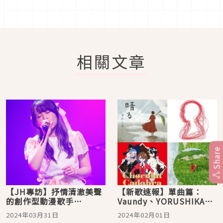
相關文章
Share
【JH專訪】抒情清澈美聲
【新歌速報】單曲篇：
的創作型動漫歌手
Vaundy、YORUSHIKA、
yanaginagi久違登台，最
Ado、milet 新年第一
2024年03月31日
2024年02月01日
期待手搖店的新菜單！
發！2024年1月新歌發行