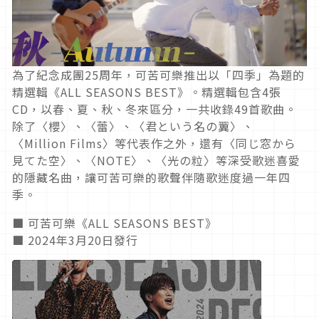
為了紀念成團25周年，可苦可樂推出以「四季」為題的
精選輯《ALL SEASONS BEST》。精選輯包含4張
CD，以春、夏、秋、冬來區分，一共收錄49首歌曲。
除了〈櫻〉、〈蕾〉、〈君という名の翼〉、
〈Million Films〉等代表作之外，還有〈同じ窓から
見てた空〉、〈NOTE〉、〈光の粒〉等深受歌迷喜愛
的隱藏名曲，讓可苦可樂的歌聲伴隨歌迷度過一年四
季。
■ 可苦可樂《ALL SEASONS BEST》
■ 2024年3月20日發行