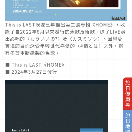
This is LAST睽違三年推出第二張專輯《HOME》，收
錄了自2022年8月以來發行的舊歌及新歌。除了LIVE演
出必唱的〈もういいの?〉及〈カスミソウ〉、因戀愛
實境節目而深受年輕世代喜愛的〈#情とは〉之外，還
有多首重新錄製的舊歌。
■ This is LAST《HOME》
■ 2024年3月27日發行
旅日優惠券
旅日地圖