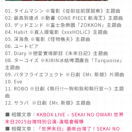
01. タイムマシン ※電影《從前從前謀殺案》主題曲
02. 最高到達点 ※動畫《ONE PIECE 航海王》主題曲
03. デッドエンド ※富士急樂園「ZOKKON」主題曲
04. Habit ※真人版電影《xxxHOLiC》主題曲
05. 深海魚 ※電影《怪物樵夫》主題曲
06. ユートピア
07. Diary ※戀愛實境節目《未來日記》主題曲
08. ターコイズ ※KIRIN冰結啤酒廣告「Turquoise」
主題曲
09. バタフライエフェクト ※日劇《Mr. 新娘》片頭曲
10. Eve
11. ROBO ※日劇《執行!!～狗和我和執行官～》主題
曲
12. サラバ ※日劇《Mr. 新娘》主題曲
■ 相關文章：
KKBOX LIVE – SEKAI NO OWARI
世界
末日2015
台灣特別公演-
演唱會報導
■
相關文章：
「世界末日」要來台灣了！SEKAI NO