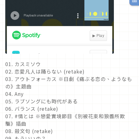
01. カスミソウ
02. 恋愛凡人は踊らない (retake)
03. アウトフォーカス ※日劇《痛ぶる恋の、ようなも
の》主題曲
04. Any
05. ラブソングにも時代がある
06. バランス (retake)
07. #情とは ※戀愛實境節目《別被花束和狼醬所欺
騙》插曲
08. 殺文句 (retake)
09. もういいの？