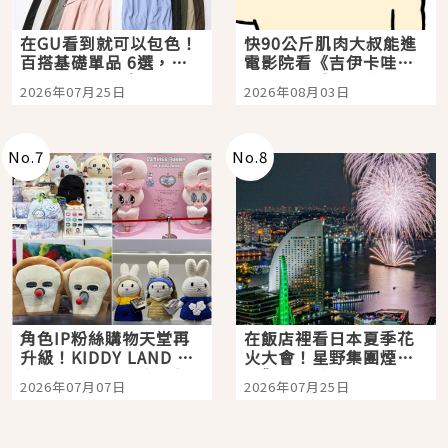
在GU看到就可以包色！
快90公斤肌肉大叔能進
百搭基礎單品 6選，閉
電影院看《吉伊卡哇》
眼全收也不心疼
嗎？日本重金屬樂團
2026年07月25日
2026年08月03日
「打首」會長與nagano
老師一同給出了答案
No.
7
No.
8
角色IP粉絲購物天堂再
在飯店裡看日本夏季花
升級！KIDDY LAND 原
火大會！星野集團煙火
宿店吉伊卡哇迎客，新
景觀飯店6選，讓你不用
2026年07月07日
2026年07月25日
開幕 OMOKADO 店3分
人擠人悠閒欣賞
即達