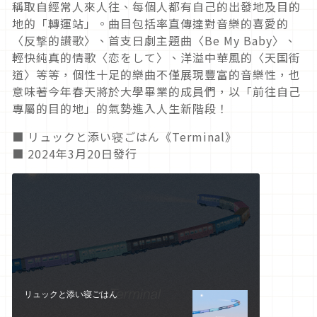
稱取自經常人來人往、每個人都有自己的出發地及目的
地的「轉運站」。曲目包括率直傳達對音樂的喜愛的
〈反撃的讃歌〉、首支日劇主題曲〈Be My Baby〉、
輕快純真的情歌〈恋をして〉、洋溢中華風的〈天国街
道〉等等，個性十足的樂曲不僅展現豐富的音樂性，也
意味著今年春天將於大學畢業的成員們，以「前往自己
專屬的目的地」的氣勢進入人生新階段！
■ リュックと添い寝ごはん《Terminal》
■ 2024年3月20日發行