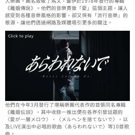
人樂團。團名致敬了馬文·蓋伊於1978年發行的專輯
《離婚傳說》。他們的音樂貫徹「愛」這個主題，讓人
感受到各種音樂風格的影響，卻又保有「流行音樂」的
根源，讓他們透過網路及媒體吸引更多的關注。
Click to play
他們在今年3月發行了堪稱樂團代表作的首張同名專輯
《離婚伝説》，其中收錄一推出便在各界引發話題的
〈愛が一層メロウ〉、〈メルヘンを捨てないで〉，以
及LIVE演出中必唱的歌曲〈あらわれないで〉等10首歌
曲。