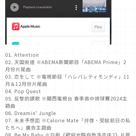
01. Attention
02. 天国街道 ※ABEMA新聞節目「ABEMA Prime」2
月份片尾曲
03. 恋をして ※電視節目「ハレバレティモンディ」11
月＆12月份片尾曲
04. Pop Quest
05. 反撃的讃歌 ※關西電視台 春季高中排球賽2024主
題曲
06. Dreamin' Jungle
07. 未来予想図 ※Calorie Mate「拝啓、受験前日の私
たちへ」廣告主題曲
08. Be My Baby ※日劇《歡迎光臨自助洗衣店2》片尾