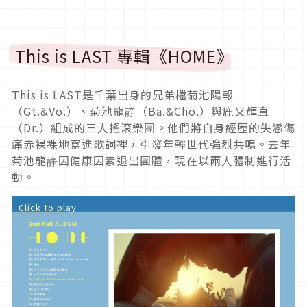
This is LAST 專輯《HOME》
This is LAST
是千葉出身的兄弟檔菊池陽報
（
Gt.&Vo.
）、菊池龍静（
Ba.&Cho.
）與鹿又輝直
（
Dr.
）組成的三人搖滾樂團。他們將自身經歷的失戀傷
痛赤裸裸地寫進歌詞裡，引發年輕世代強烈共鳴。去年
菊池龍静因健康因素退出團體，現在以兩人體制進行活
動。
Click to play