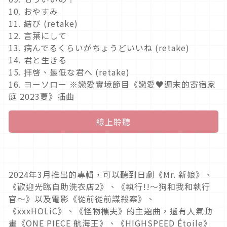
10. おやすみ
11. 結び (retake)
12. 言葉にして
13. 病んでるくらいがちょうどいいね (retake)
14. 君と生きる
15. 拝啓、最低な君へ (retake)
16. ヨーソロー ※戀愛實境節目《戀愛♥週末的寄宿家
庭 2023夏》插曲
線上聆聽
2024年3月推出的專輯，可以聽到日劇《Mr. 新娘》、
《歡迎光臨自助洗衣店2》、《執行!!～狗和我和執行
官～》以及電影《從前從前謀殺案》、
《xxxHOLiC》、《怪物樵夫》的主題曲，還有人氣動
畫《ONE PIECE 航海王》、《HIGHSPEED Étoile》