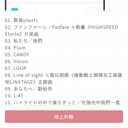
01. 群青pleats
02. ファンファーレ／Fanfare ※動畫《HIGHSPEED
Étoile》片尾曲
03. 私たち／我們
04. Plum
05. CANDY
06. Vision
07. LOOP
08. Line of sight ※電玩遊戲《機動戰士鋼彈兵工廠基
地LINXTAGE》主題曲
09. あなたへ／獻給你
10. 1:47
11. ハイライトの中で僕らずっと／在強光中我們一直
線上聆聽