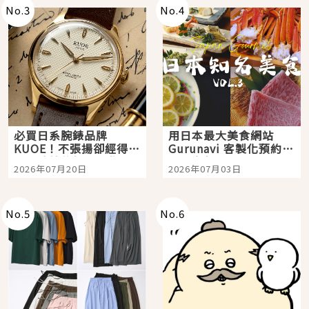
No.
3
No.
4
必買日系腕錶品牌
用日本最大美食網站
KUOE！不張揚卻經得起
Gurunavi 客製化預約九
時間洗鍊的經典之作五
大都市餐廳，打造專屬
2026年07月20日
2026年07月03日
選
美食體驗！
No.
5
No.
6