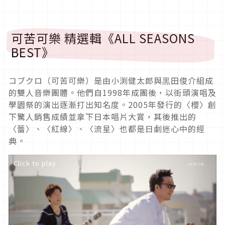
可苦可樂 精選輯《ALL SEASONS
BEST》
コブクロ（可苦可樂）是由小渕健太郎與黒田俊介組成
的雙人音樂團體。他們自1998年成團後，以街頭演唱及
學園祭的演出逐漸打出知名度。2005年發行的〈櫻〉創
下驚人銷售成績並拿下日本唱片大賞，其後推出的
〈蕾〉、〈紅線〉、〈流星〉也都是日劇迷心中的經
典。
Click to play