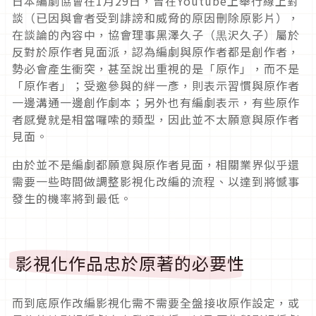
日本編劇協會在1月29日，曾在Youtube上舉行線上對
談（已因與會者受到誹謗和威脅的原因刪除原影片），
在談論的內容中，協會理事黑澤久子（黒沢久子）屬於
反對於原作者見面派，認為編劇與原作者都是創作者，
勢必會產生衝突，甚至說出重視的是「原作」，而不是
「原作者」；受邀參與的絆一彥，則表示習慣與原作者
一邊溝通一邊創作劇本；另外也有編劇表示，有些原作
者感覺就是相當囉嗦的類型，因此並不太願意與原作者
見面。
由於並不是編劇都願意與原作者見面，相關業界似乎還
需要一些時間做調整影視化改編的流程、以達到將憾事
發生的機率將到最低。
影視化作品忠於原著的必要性
而到底原作改編影視化需不需要全盤接收原作設定，或