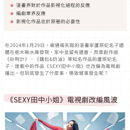
漫畫界對於作品影視化過程的反應
編劇業界反應
影視化作品忠於原著的必要性
在2024年1月29日，被通報失蹤的漫畫家蘆原妃名子遺
體在栃木縣水庫發現，家中並留有遺書，而曾創作過
《砂時計》、《麵包&奶油》等知名作品的蘆原妃名
子，連載中的作品《SEXY田中小姐》也改編為電視劇
播出，但到底發生了什麼事，導致憾事發生呢？
《SEXY田中小姐》電視劇改編風波