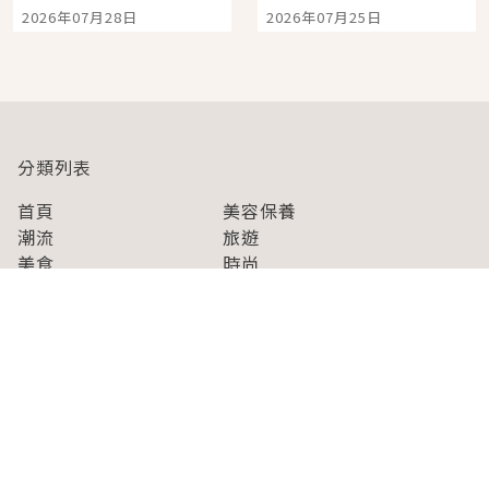
影視作品推薦
景觀飯店6選，讓你不用
2026年07月28日
2026年07月25日
人擠人悠閒欣賞
分類列表
首頁
美容保養
潮流
旅遊
美食
時尚
藝能娛樂
購物
關於Japaholic
關於我們
免責事項
寫手招募
Japaholic Girls招募
廣告、合作洽談
關鍵字列表
お問い合わせ