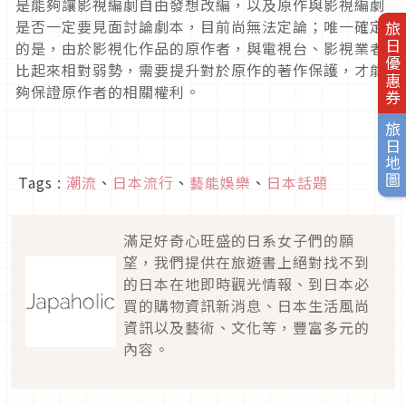
是能夠讓影視編劇自由發想改編，以及原作與影視編劇
是否一定要見面討論劇本，目前尚無法定論；唯一確定
旅日優惠券
的是，由於影視化作品的原作者，與電視台、影視業者
比起來相對弱勢，需要提升對於原作的著作保護，才能
夠保證原作者的相關權利。
旅日地圖
Tags :
潮流
、
日本流行
、
藝能娛樂
、
日本話題
滿足好奇心旺盛的日系女子們的願
望，我們提供在旅遊書上絕對找不到
的日本在地即時觀光情報、到日本必
買的購物資訊新消息、日本生活風尚
資訊以及藝術、文化等，豐富多元的
內容。