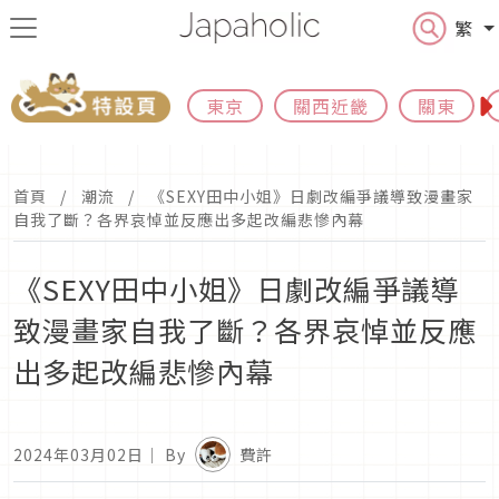
繁
東京
關西近畿
關東
首頁
潮流
《SEXY田中小姐》日劇改編爭議導致漫畫家
自我了斷？各界哀悼並反應出多起改編悲慘內幕
《SEXY田中小姐》日劇改編爭議導
致漫畫家自我了斷？各界哀悼並反應
出多起改編悲慘內幕
2024年03月02日
｜ By
費許