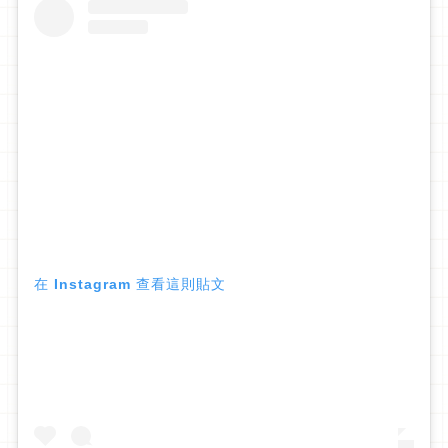
在 Instagram 查看這則貼文