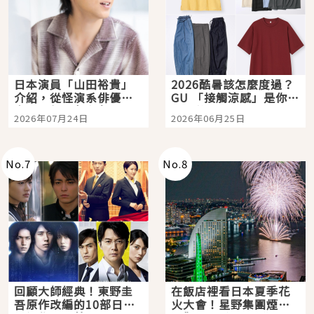
日本演員「山田裕貴」
2026酷暑該怎麼度過？
介紹，從怪演系俳優走
GU 「接觸涼感」是你的
向國民級日劇主角
夏日救星
2026年07月24日
2026年06月25日
No.
7
No.
8
回顧大師經典！東野圭
在飯店裡看日本夏季花
吾原作改編的10部日本
火大會！星野集團煙火