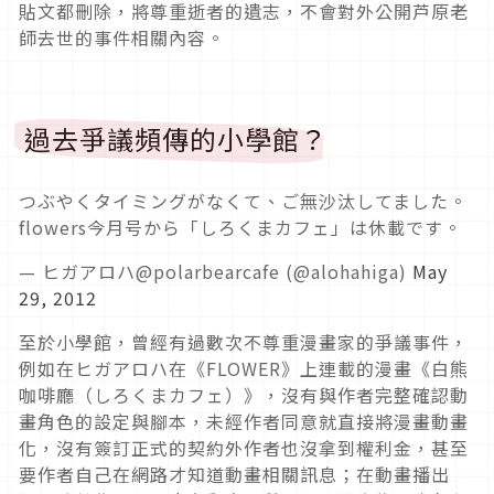
貼文都刪除，將尊重逝者的遺志，不會對外公開芦原老
師去世的事件相關內容。
過去爭議頻傳的小學館？
つぶやくタイミングがなくて、ご無沙汰してました。
flowers今月号から「しろくまカフェ」は休載です。
— ヒガアロハ@polarbearcafe (@alohahiga)
May
29, 2012
至於小學館，曾經有過數次不尊重漫畫家的爭議事件，
例如在ヒガアロハ在《FLOWER》上連載的漫畫《白熊
咖啡廳（しろくまカフェ）》，沒有與作者完整確認動
畫角色的設定與腳本，未經作者同意就直接將漫畫動畫
化，沒有簽訂正式的契約外作者也沒拿到權利金，甚至
要作者自己在網路才知道動畫相關訊息；在動畫播出