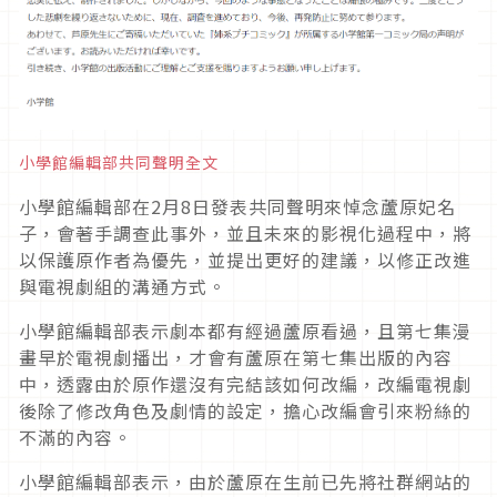
小學館編輯部共同聲明全文
小學館編輯部在2月8日發表共同聲明來悼念蘆原妃名
子，會著手調查此事外，並且未來的影視化過程中，將
以保護原作者為優先，並提出更好的建議，以修正改進
與電視劇組的溝通方式。
小學館編輯部表示劇本都有經過蘆原看過，且第七集漫
畫早於電視劇播出，才會有蘆原在第七集出版的內容
中，透露由於原作還沒有完結該如何改編，改編電視劇
後除了修改角色及劇情的設定，擔心改編會引來粉絲的
不滿的內容。
小學館編輯部表示，由於蘆原在生前已先將社群網站的