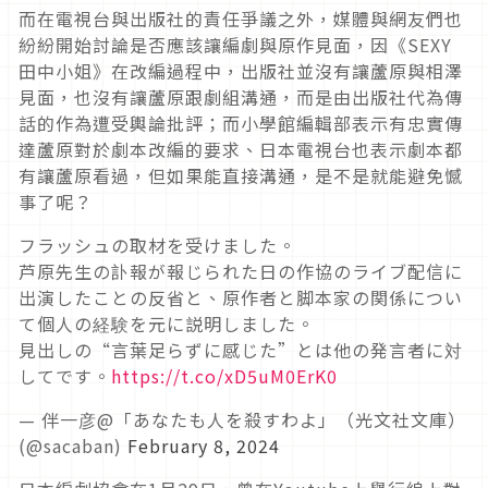
而在電視台與出版社的責任爭議之外，媒體與網友們也
紛紛開始討論是否應該讓編劇與原作見面，因《SEXY
田中小姐》在改編過程中，出版社並沒有讓蘆原與相澤
見面，也沒有讓蘆原跟劇組溝通，而是由出版社代為傳
話的作為遭受輿論批評；而小學館編輯部表示有忠實傳
達蘆原對於劇本改編的要求、日本電視台也表示劇本都
有讓蘆原看過，但如果能直接溝通，是不是就能避免憾
事了呢？
フラッシュの取材を受けました。
芦原先生の訃報が報じられた日の作協のライブ配信に
出演したことの反省と、原作者と脚本家の関係につい
て個人の経験を元に説明しました。
見出しの“言葉足らずに感じた”とは他の発言者に対
してです。
https://t.co/xD5uM0ErK0
— 伴一彦@「あなたも人を殺すわよ」（光文社文庫）
(@sacaban)
February 8, 2024