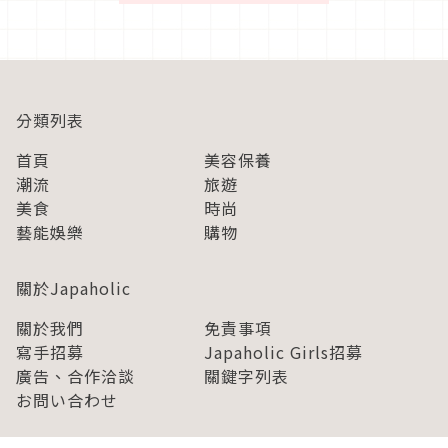
分類列表
首頁
美容保養
潮流
旅遊
美食
時尚
藝能娛樂
購物
關於Japaholic
關於我們
免責事項
寫手招募
Japaholic Girls招募
廣告、合作洽談
關鍵字列表
お問い合わせ