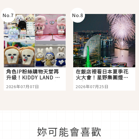
老師一同給出了答案
No.
7
No.
8
角色IP粉絲購物天堂再
在飯店裡看日本夏季花
升級！KIDDY LAND 原
火大會！星野集團煙火
宿店吉伊卡哇迎客，新
景觀飯店6選，讓你不用
2026年07月07日
2026年07月25日
開幕 OMOKADO 店3分
人擠人悠閒欣賞
即達
妳可能會喜歡