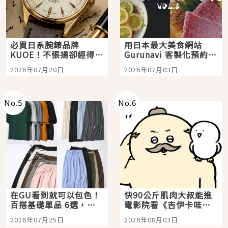
必買日系腕錶品牌
用日本最大美食網站
KUOE！不張揚卻經得起
Gurunavi 客製化預約九
時間洗鍊的經典之作五
大都市餐廳，打造專屬
2026年07月20日
2026年07月03日
選
美食體驗！
No.
5
No.
6
在GU看到就可以包色！
快90公斤肌肉大叔能進
百搭基礎單品 6選，閉
電影院看《吉伊卡哇》
眼全收也不心疼
嗎？日本重金屬樂團
2026年07月25日
2026年08月03日
「打首」會長與nagano