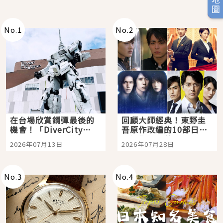
No.
1
No.
2
在台場欣賞鋼彈最後的
回顧大師經典！東野圭
機會！「DiverCity
吾原作改編的10部日本
Tokyo Plaza」搭船、
影視作品推薦
2026年07月13日
2026年07月28日
購物、美食及夜景，一
次全體驗
No.
3
No.
4