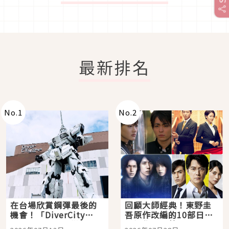
最新排名
No.
1
No.
2
在台場欣賞鋼彈最後的
回顧大師經典！東野圭
機會！「DiverCity
吾原作改編的10部日本
Tokyo Plaza」搭船、
影視作品推薦