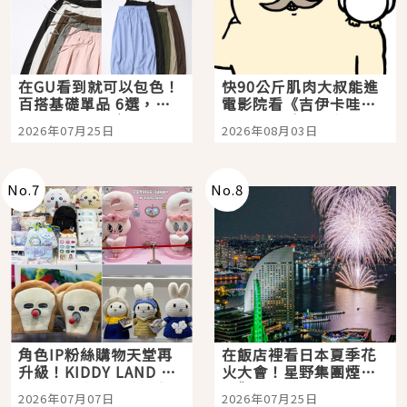
在GU看到就可以包色！
快90公斤肌肉大叔能進
百搭基礎單品 6選，閉
電影院看《吉伊卡哇》
眼全收也不心疼
嗎？日本重金屬樂團
2026年07月25日
2026年08月03日
「打首」會長與nagano
老師一同給出了答案
No.
7
No.
8
角色IP粉絲購物天堂再
在飯店裡看日本夏季花
升級！KIDDY LAND 原
火大會！星野集團煙火
宿店吉伊卡哇迎客，新
景觀飯店6選，讓你不用
2026年07月07日
2026年07月25日
開幕 OMOKADO 店3分
人擠人悠閒欣賞