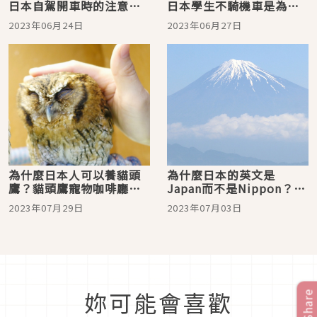
日本自駕開車時的注意事
日本學生不騎機車是為了
項
什麼？
2023年06月24日
2023年06月27日
為什麼日本人可以養貓頭
為什麼日本的英文是
鷹？貓頭鷹寵物咖啡廳背
Japan而不是Nippon？一
後竟有黑暗面
起來解開日文官方英語名
2023年07月29日
2023年07月03日
稱來源之謎
妳可能會喜歡
Share