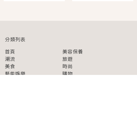
即達
分類列表
首頁
美容保養
潮流
旅遊
美食
時尚
藝能娛樂
購物
關於Japaholic
關於我們
免責事項
寫手招募
Japaholic Girls招募
廣告、合作洽談
關鍵字列表
お問い合わせ