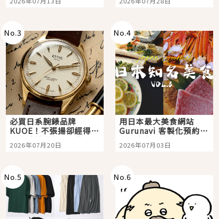
2026年07月13日
2026年07月28日
購物、美食及夜景，一
次全體驗
No.
3
No.
4
必買日系腕錶品牌
用日本最大美食網站
KUOE！不張揚卻經得起
Gurunavi 客製化預約九
時間洗鍊的經典之作五
大都市餐廳，打造專屬
2026年07月20日
2026年07月03日
選
美食體驗！
No.
5
No.
6