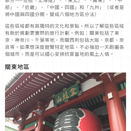
部」、「近畿」、「中國・四國」和「九州」（或者是
將中國與四國分開，變成八個地方區分法）
這些區域都有其獨特的文化和景點，所以了解這些區域
有助於規劃更實際的旅行計劃。例如：關東包括了東
京、神奈川、千葉等地，而關西則包括大阪、京都、奈
良等。如果想深度遊覽特定地區，不必強迫一天跑遍各
個城市，而是可以細心安排欣賞當地的風土人情。
關東地區