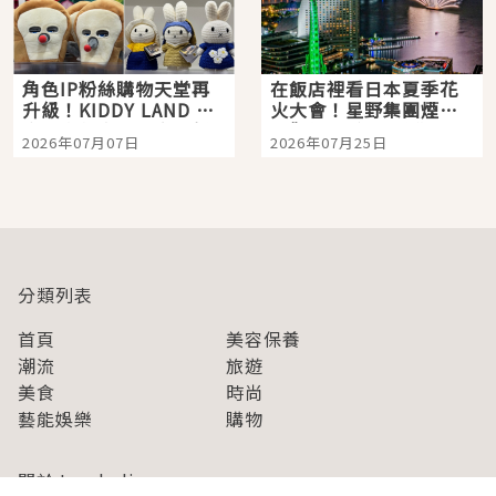
角色IP粉絲購物天堂再
在飯店裡看日本夏季花
升級！KIDDY LAND 原
火大會！星野集團煙火
宿店吉伊卡哇迎客，新
景觀飯店6選，讓你不用
2026年07月07日
2026年07月25日
開幕 OMOKADO 店3分
人擠人悠閒欣賞
即達
分類列表
首頁
美容保養
潮流
旅遊
美食
時尚
藝能娛樂
購物
關於Japaholic