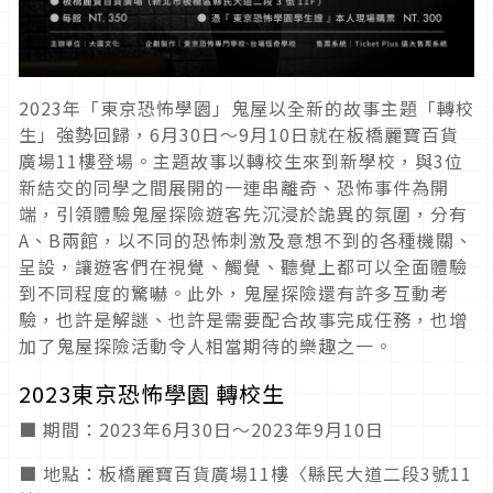
2023年「東京恐怖學園」鬼屋以全新的故事主題「轉校
生」強勢回歸，6月30日～9月10日就在板橋麗寶百貨
廣場11樓登場。主題故事以轉校生來到新學校，與3位
新結交的同學之間展開的一連串離奇、恐怖事件為開
端，引領體驗鬼屋探險遊客先沉浸於詭異的氛圍，分有
A、B兩館，以不同的恐怖刺激及意想不到的各種機關、
呈設，讓遊客們在視覺、觸覺、聽覺上都可以全面體驗
到不同程度的驚嚇。此外，鬼屋探險還有許多互動考
驗，也許是解謎、也許是需要配合故事完成任務，也增
加了鬼屋探險活動令人相當期待的樂趣之一。
2023東京恐怖學園 轉校生
■ 期間：2023年6月30日～2023年9月10日
■ 地點：板橋麗寶百貨廣場11樓〈縣民大道二段3號11