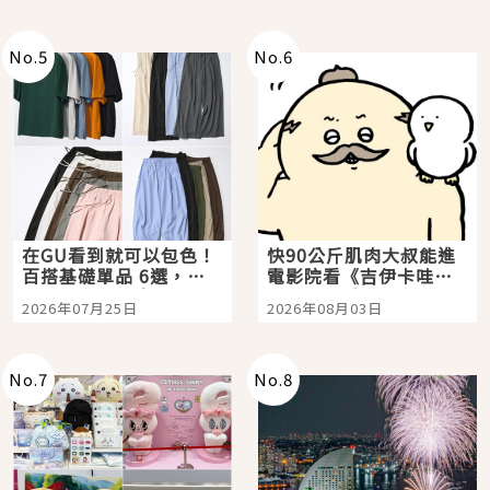
No.
5
No.
6
在GU看到就可以包色！
快90公斤肌肉大叔能進
百搭基礎單品 6選，閉
電影院看《吉伊卡哇》
眼全收也不心疼
嗎？日本重金屬樂團
2026年07月25日
2026年08月03日
「打首」會長與nagano
老師一同給出了答案
No.
7
No.
8