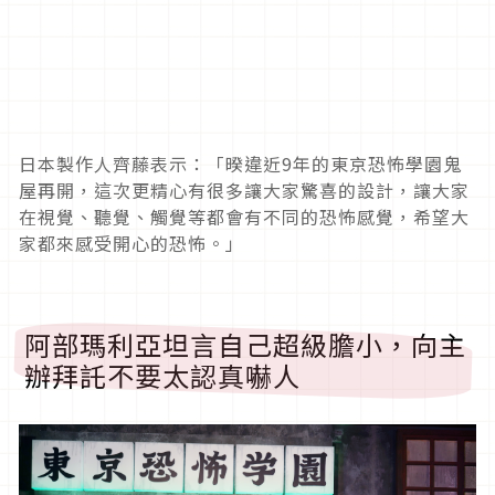
日本製作人齊藤表示：「暌違近9年的東京恐怖學園鬼
屋再開，這次更精心有很多讓大家驚喜的設計，讓大家
在視覺、聽覺、觸覺等都會有不同的恐怖感覺，希望大
家都來感受開心的恐怖。」
阿部瑪利亞坦言自己超級膽小，向主
辦拜託不要太認真嚇人