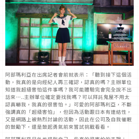
阿部瑪利亞在出席記者會前就表示：「聽到接下這個活
動，我真的是向經紀人再三確認，認真的嗎？主辦單位
知道我超級害怕這件事嗎？我可能體驗完會完全說不出
話來…..主辦單位確定要找我嗎？可以拜託鬼屋不用太
認真嚇我，我真的很害怕。」可愛的阿部瑪利亞，不斷
強調真的「超級害怕」，但因為活動跟日本有連結性，
又是網路上被熱烈討論的活動，因此在公司及自我催眠
的鼓勵下，還是鼓起勇氣前來嘗試挑戰看看。