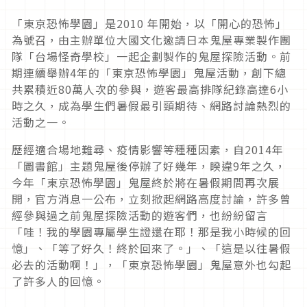
「東京恐怖學園」是2010 年開始，以「開心的恐怖」
為號召，由主辦單位大國文化邀請日本鬼屋專業製作團
隊「台場怪奇學校」一起企劃製作的鬼屋探險活動。前
期連續舉辦4年的「東京恐怖學園」鬼屋活動，創下總
共累積近80萬人次的參與，遊客最高排隊紀錄高達6小
時之久，成為學生們暑假最引頸期待、網路討論熱烈的
活動之一。
歷經適合場地難尋、疫情影響等種種因素，自2014年
「圖書館」主題鬼屋後停辦了好幾年，睽違9年之久，
今年「東京恐怖學園」鬼屋終於將在暑假期間再次展
開，官方消息一公布，立刻掀起網路高度討論，許多曾
經參與過之前鬼屋探險活動的遊客們，也紛紛留言
「哇！我的學園專屬學生證還在耶！那是我小時候的回
憶」、「等了好久！終於回來了。」、「這是以往暑假
必去的活動啊！」，「東京恐怖學園」鬼屋意外也勾起
了許多人的回憶。