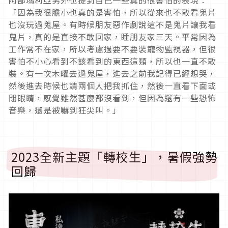
阿部瑪利亞另外也提到自己一些真的很害怕的表現：
「因為我很膽小也真的是害怕，所以從來也不敢看鬼片
也沒玩過鬼屋。有時候朋友惡作劇說這不是鬼片讓我看
鬼片，真的是直接不敢回家，睡朋友家三天。平常因為
工作常不在家，所以考慮過要不要裝寵物監視器，但很
害怕不小心看到不該看到的東西這類，所以也一直不敢
裝。有一次木曜去過鬼屋，進去之前我記得已經想哭，
然後進去時候也請兩個人把我抓住，然後一直看下面或
閉眼睛，感覺雖然甚麼都沒看到，但因為還有一些恐怖
音樂，還是被嚇到狂尖叫。」
2023全新主題「轉校生」，暑假強勢
回歸