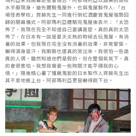
水手服現身，搶先體驗鬼屋外，也與鬼屋製作人-「台
場怪奇學校」齊藤先生一同進行倒紅酒慶賀鬼屋強勢回
歸的開幕儀式。阿部瑪利亞體驗完鬼屋後表示：「太恐
怖了，我現在完全不知道自己要講甚麼。真的真的太恐
怖了，在日本有一說是夏天炎熱的時候去玩鬼屋，有消
暑的效果，但我現在完全沒有消暑的效果，非常緊張，
嚇得滿身是汗，我剛剛也還真的哭出來。我很怕一些詭
異的人偶，雖然知道他們是假的，但在整個氣氛下，真
的會很害怕。我想我需要一些時間才能平穩我的心
情。」隨後精心畫了殭屍鬼妝的日本製作人齊藤先生出
其不意地衝上台，阿部瑪利亞更是嚇得跳下台。