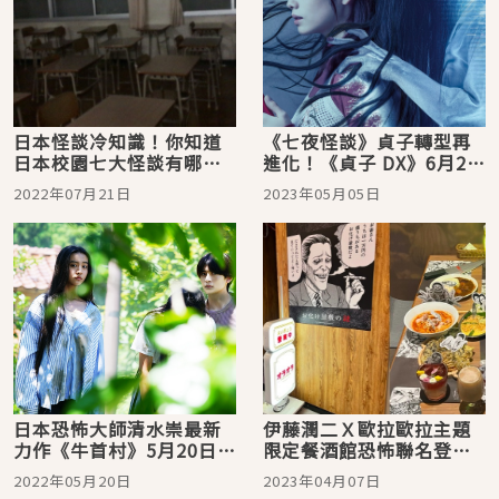
日本怪談冷知識！你知道
《七夜怪談》貞子轉型再
日本校園七大怪談有哪些
進化！《貞子 DX》6月2日
嗎？
詛咒擴散
2022年07月21日
2023年05月05日
日本恐怖大師清水崇最新
伊藤潤二Ｘ歐拉歐拉主題
力作《牛首村》5月20日禁
限定餐酒館恐怖聯名登
忌降臨台灣影廳！木村拓
場，等你來試膽
2022年05月20日
2023年04月07日
哉愛女木村光希挑戰一人