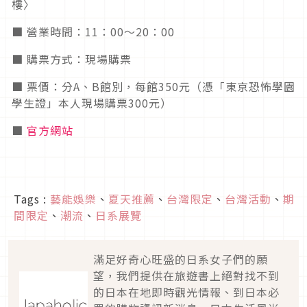
樓〉
■ 營業時間：11：00～20：00
■ 購票方式：現場購票
■ 票價：分A、B館別，每館350元（憑「東京恐怖學園
學生證」本人現場購票300元）
■
官方網站
Tags :
藝能娛樂
、
夏天推薦
、
台灣限定
、
台灣活動
、
期
間限定
、
潮流
、
日系展覽
滿足好奇心旺盛的日系女子們的願
望，我們提供在旅遊書上絕對找不到
的日本在地即時觀光情報、到日本必