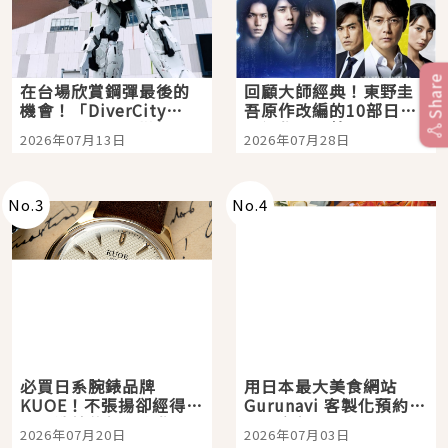
Share
在台場欣賞鋼彈最後的
回顧大師經典！東野圭
機會！「DiverCity
吾原作改編的10部日本
Tokyo Plaza」搭船、
影視作品推薦
2026年07月13日
2026年07月28日
購物、美食及夜景，一
次全體驗
No.
3
No.
4
必買日系腕錶品牌
用日本最大美食網站
KUOE！不張揚卻經得起
Gurunavi 客製化預約九
時間洗鍊的經典之作五
大都市餐廳，打造專屬
2026年07月20日
2026年07月03日
選
美食體驗！