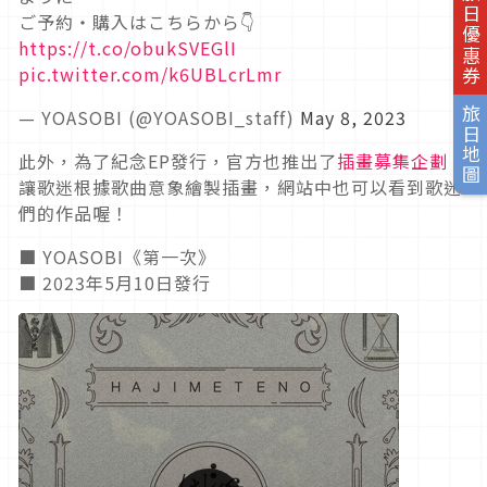
旅日優惠券
ご予約・購入はこちらから👇
https://t.co/obukSVEGlI
pic.twitter.com/k6UBLcrLmr
旅日地圖
— YOASOBI (@YOASOBI_staff)
May 8, 2023
此外，為了紀念EP發行，官方也推出了
插畫募集企劃
，
讓歌迷根據歌曲意象繪製插畫，網站中也可以看到歌迷
們的作品喔！
■ YOASOBI《第一次》
■ 2023年5月10日發行