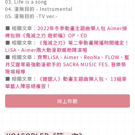
03. Life is a song
04. 漫無目的 - Instrumental
05. 漫無目的 -TV ver.-
■ 相關文章：
2022年冬季動畫主題曲懶人包 Aimer接
棒包辦《鬼滅之刃 遊郭編》OP、ED
■ 相關文章：
《鬼滅之刃》第二季動畫開播時間確定！
LiSA、Aimer兩大動漫歌姬助陣演唱
■ 相關文章：
齊聚LiSA、Aimer、ReoNa、FLOW、藍
井艾露等最強動漫歌手的 SACRA MUSIC FES. 音樂祭
現場報導
■ 相關文章：
《鏈鋸人》動畫主題曲懶人包， 13組豪
華藝人陣容總複習！
線上聆聽