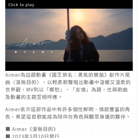
Click to play
Aimer為話題動畫《國王排名：勇氣的寶箱》創作片尾
曲〈漫無目的〉，以輕柔歌聲唱出動畫中溫暖又溫柔的
世界觀，MV則以「鄉愁」、「友情」為題，也與歌曲
及動畫的主題互相呼應。
Aimer表示這部作品中有許多個性鮮明、情感豐富的角
色，希望這首歌能成為陪伴在角色與聽眾身邊的夥伴。
■ Aimer《漫無目的》
■ 2023年5月10日發行