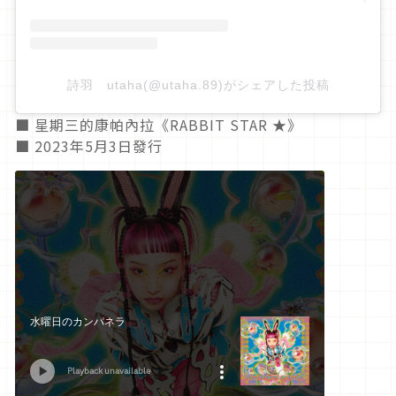
詩羽 utaha(@utaha.89)がシェアした投稿
■ 星期三的康帕內拉《RABBIT STAR ★》
■ 2023年5月3日發行