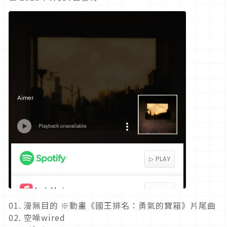
01. 漫無目的 ※動畫《國王排名：勇氣的寶箱》片尾曲
02. 空噪wired