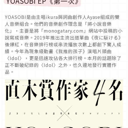
YOASOBI EP《第一次》
YOASOBI是由主唱ikura與詞曲創作人Ayase組成的雙
人音樂組合。他們的音樂創作理念是「將小說音樂
化」，主要是將「monogatary.com」網站中投稿的小
說寫成音樂。2019年推出主流出道單曲《夜に駆ける》
後爆紅，在音樂排行榜或串流播放次數上都創下驚人成
績。今年為現象級動畫《我推的孩子》演唱片頭曲
〈Idol〉，更是迅速攻佔各大排行榜。本月的話題除了
正不斷破紀錄的〈Idol〉之外，也久違地發行實體作
品。
Click to play