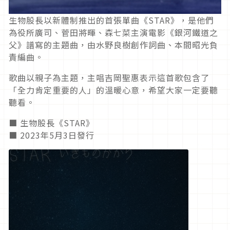
生物股長以新體制推出的首張單曲《STAR》，是他們
為役所廣司、菅田將暉、森七菜主演電影《銀河鐵道之
父》譜寫的主題曲，由水野良樹創作詞曲、本間昭光負
責編曲。
歌曲以親子為主題，主唱吉岡聖惠表示這首歌包含了
「全力肯定重要的人」的溫暖心意，希望大家一定要聽
聽看。
■ 生物股長《STAR》
■ 2023年5月3日發行