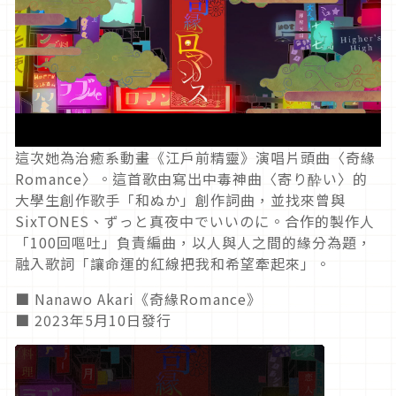
這次她為治癒系動畫《江戶前精靈》演唱片頭曲〈奇緣
Romance〉。這首歌由寫出中毒神曲〈寄り酔い〉的
大學生創作歌手「和ぬか」創作詞曲，並找來曾與
SixTONES、ずっと真夜中でいいのに。合作的製作人
「100回嘔吐」負責編曲，以人與人之間的緣分為題，
融入歌詞「讓命運的紅線把我和希望牽起來」。
■ Nanawo Akari《奇緣Romance》
■ 2023年5月10日發行