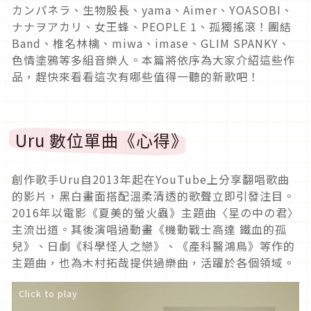
カンパネラ、生物股長、yama、Aimer、YOASOBI、
ナナヲアカリ、女王蜂、PEOPLE 1、孤獨搖滾！團結
Band、椎名林檎、miwa、imase、GLIM SPANKY、
色情塗鴉等多組音樂人。本篇將依序為大家介紹這些作
品，趕快來看看這次有哪些值得一聽的新歌吧！
Uru 數位單曲《心得》
創作歌手Uru自2013年起在YouTube上分享翻唱歌曲
的影片，黑白畫面搭配溫柔清透的歌聲立即引發注目。
2016
年以電影《夏美的螢火蟲》主題曲〈星の中の君〉
主流出道。
其後演唱過動畫《機動戰士高達 鐵血的孤
兒》、日劇《科學怪人之戀》、《產科醫鴻鳥》等作的
主題曲，也為木村拓哉提供過樂曲，活躍於各個領域。
Click to play