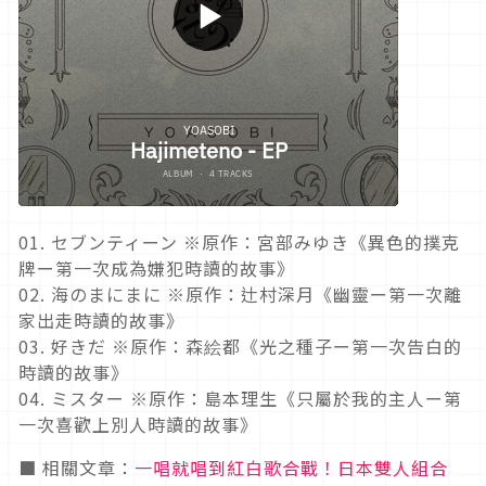
01. セブンティーン ※原作：宮部みゆき《異色的撲克
牌ー第一次成為嫌犯時讀的故事》
02. 海のまにまに ※原作：辻村深月《幽靈ー第一次離
家出走時讀的故事》
03. 好きだ ※原作：森絵都《光之種子ー第一次告白的
時讀的故事》
04. ミスター ※原作：島本理生《只屬於我的主人ー第
一次喜歡上別人時讀的故事》
■ 相關文章：
一唱就唱到紅白歌合戰！日本雙人組合