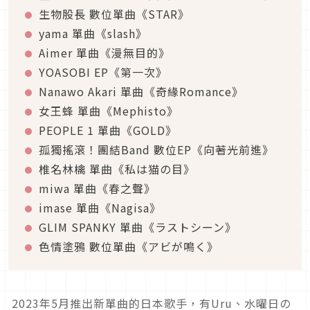
生物股長 數位單曲《STAR》
yama 單曲《slash》
Aimer 單曲《漫無目的》
YOASOBI EP《第一次》
Nanawo Akari 單曲《奇緣Romance》
女王蜂 單曲《Mephisto》
PEOPLE 1 單曲《GOLD》
孤獨搖滾！團結Band 數位EP《向著光前進》
椎名林檎 單曲《私は猫の目》
miwa 單曲《春之聲》
imase 單曲《Nagisa》
GLIM SPANKY 單曲《ラストシーン》
色情塗鴉 數位單曲《アビが鳴く》
2023年5月推出新單曲的日本歌手，有Uru、水曜日の