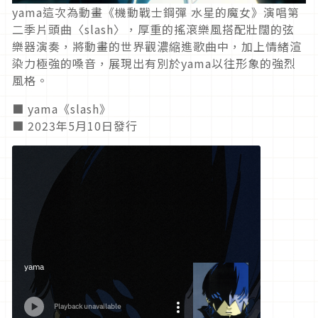
yama這次為動畫《機動戰士鋼彈 水星的魔女》演唱第
二季片頭曲〈slash〉，厚重的搖滾樂風搭配壯闊的弦
樂器演奏，將動畫的世界觀濃縮進歌曲中，加上情緒渲
染力極強的嗓音，展現出有別於yama以往形象的強烈
風格。
■ yama《slash》
■ 2023年5月10日發行