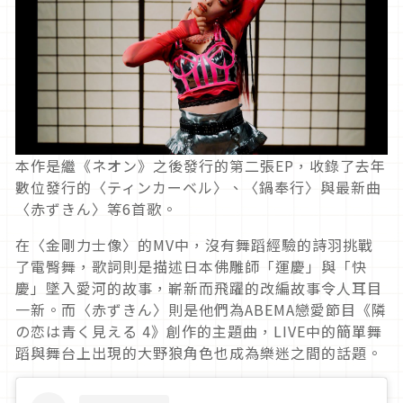
本作是繼《ネオン》之後發行的第二張EP，收錄了去年
數位發行的〈ティンカーベル〉、〈鍋奉行〉與最新曲
〈赤ずきん〉等6首歌。
在〈金剛力士像〉的MV中，沒有舞蹈經驗的詩羽挑戰
了電臀舞，歌詞則是描述日本佛雕師「運慶」與「快
慶」墜入愛河的故事，嶄新而飛躍的改編故事令人耳目
一新。而〈赤ずきん〉則是他們為ABEMA戀愛節目《隣
の恋は青く見える 4》創作的主題曲，LIVE中的簡單舞
蹈與舞台上出現的大野狼角色也成為樂迷之間的話題。