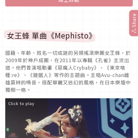
Share
女王蜂 單曲《Mephisto》
國籍、年齡、姓名一切成謎的另類搖滾樂團女王蜂，於
2009年於神戶成團，在2011年以專輯《孔雀》主流出
道。他們曾演唱動畫《惡魔人Crybaby》、《東京喰
種:re》、《鏈鋸人》等作的主題曲。主唱Avu-chan雌
雄莫辨的嗓音，搭配華麗又迷幻的風格，在日本樂壇中
獨樹一格。
Click to play