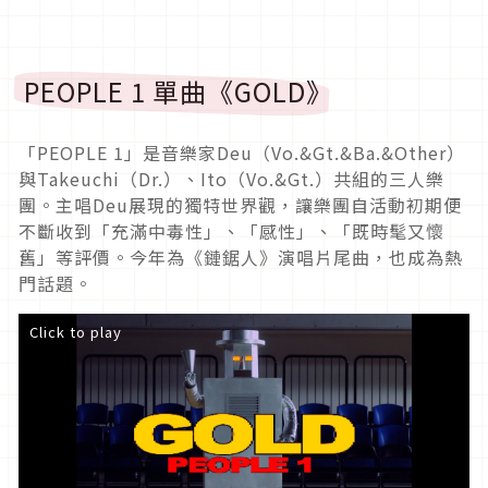
PEOPLE 1 單曲《GOLD》
「PEOPLE 1」是音樂家Deu（Vo.&Gt.&Ba.&Other）
與Takeuchi（Dr.）、Ito（Vo.&Gt.）共組的三人樂
團。主唱Deu展現的獨特世界觀，讓樂團自活動初期便
不斷收到「充滿中毒性」、「感性」、「既時髦又懷
舊」等評價。今年為《鏈鋸人》演唱片尾曲，也成為熱
門話題。
Click to play