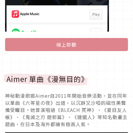
線上聆聽
Aimer 單曲《漫無目的》
神秘動漫歌姬Aimer自2011年開始音樂活動，並在同年
以單曲《六等星の夜》出道，以沉靜又沙啞的磁性美聲
備受矚目。她曾演唱過《BLEACH 死神》、《夏目友人
帳》、《鬼滅之刃 遊郭篇》、《鏈鋸人》等知名動畫主
題曲，在日本及海外都擁有極高人氣。