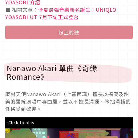
YOASOBI 介紹
■ 相關文章：
今夏最強音樂聯名誕生！UNIQLO
YOASOBI UT 7月下旬正式登台
線上聆聽
Nanawo Akari 單曲《奇緣
Romance》
廢材天使Nanawo Akari（七音茜璃）擅長以搞笑及甜
美的聲線演唱中毒曲風，並以不擅長溝通、笨拙滑稽的
性格受到歡迎。
Click to play