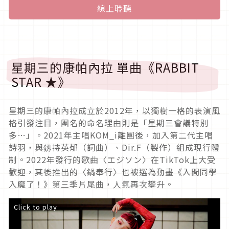
線上聆聽
星期三的康帕內拉 單曲《RABBIT
STAR ★》
星期三的康帕內拉成立於2012年，以獨樹一格的表演風
格引發注目，團名的命名理由則是「星期三會議特別
多…」。2021年主唱KOM_i離團後，加入第二代主唱
詩羽，與釼持英郁（詞曲）、Dir.F（製作）組成現行體
制。2022年發行的歌曲〈エジソン〉在TikTok上大受
歡迎，其後推出的〈鍋奉行〉也被選為動畫《入間同學
入魔了！》第三季片尾曲，人氣再次攀升。
Click to play