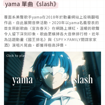
yama 單曲《slash》
覆面系美聲歌手yama在2018年於動畫網站上投稿翻唱
作品，自此展開音樂活動。2020年以yama名義發表的
首支原創歌曲〈宣告春天〉在網路上爆紅，溫暖的歌聲
令人留下深刻印象，歌曲更橫掃各大音樂排行榜。近年
為話題動畫《國王排名》與《SPY×FAMILY間諜家家
酒》演唱片尾曲，都獲得極高評價。
Click to play