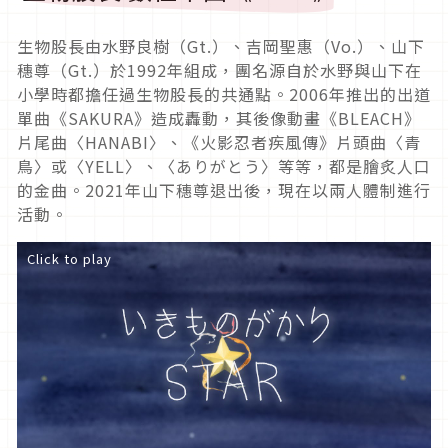
生物股長由水野良樹（Gt.）、吉岡聖惠（Vo.）、山下
穗尊（Gt.）於1992年組成，團名源自於水野與山下在
小學時都擔任過生物股長的共通點。2006年推出的出道
單曲《SAKURA》造成轟動，其後像動畫《BLEACH》
片尾曲〈HANABI〉、《火影忍者疾風傳》片頭曲〈青
鳥〉或〈YELL〉、〈ありがとう〉等等，都是膾炙人口
的金曲。2021年山下穗尊退出後，現在以兩人體制進行
活動。
Click to play