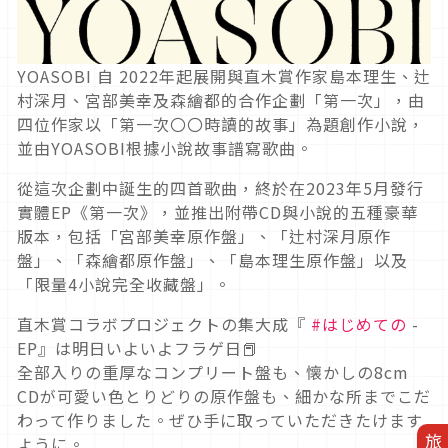
YOASOBI 自 2022年起展開與直木賞作家島本理生、辻
村深月、宮部美幸及森繪都的合作企劃「第一次」，由
四位作家以「第一次〇〇時讀的故事」為題創作小說，
並由YOASOBI根據小說故事譜寫歌曲。
從這次企劃中誕生的四首歌曲，終於在2023年5月發行
實體EP《第一次》，並推出附帶CD與小說的五種豪華
版本，包括「宮部美幸原作盤」、「辻村深月原作
盤」、「森繪都原作盤」、「島本理生原作盤」以及
「限量4小說完全收藏盤」。
直木賞コラボプロジェクトの集大成『
#はじめての
-
EP』は明日いよいよフラゲ日📕
全部入りの重厚なコンプリート盤も、懐かしの8cm
CDが可愛い色とりどりの原作盤も、細かな所までこだ
わって作りました。ぜひ手に取っていただきたけます
ように。