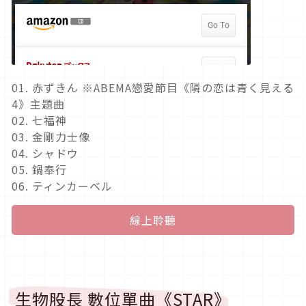
01. 赤ずきん ※ABEMA戀愛節目《隣の恋は青く見える
4》主題曲
02. 七福神
03. 金剛力士像
04. シャドウ
05. 鍋奉行
06. ティンカーベル
線上聆聽
生物股長 數位單曲《STAR》