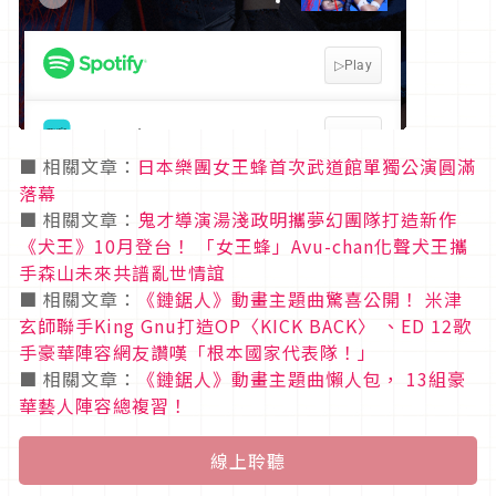
■ 相關文章：
日本樂團女王蜂首次武道館單獨公演圓滿
落幕
■ 相關文章：
鬼才導演湯淺政明攜夢幻團隊打造新作
《犬王》10月登台！ 「女王蜂」Avu-chan化聲犬王攜
手森山未來共譜亂世情誼
■ 相關文章：
《鏈鋸人》動畫主題曲驚喜公開！ 米津
玄師聯手King Gnu打造OP〈KICK BACK〉 、ED 12歌
手豪華陣容網友讚嘆「根本國家代表隊！」
■ 相關文章：
《鏈鋸人》動畫主題曲懶人包， 13組豪
華藝人陣容總複習！
線上聆聽