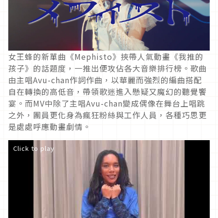
女王蜂的新單曲《Mephisto》挾帶人氣動畫《我推的
孩子》的話題度，一推出便攻佔各大音樂排行榜。歌曲
由主唱Avu-chan作詞作曲，以華麗而強烈的編曲搭配
自在轉換的高低音，帶領歌迷進入懸疑又魔幻的聽覺饗
宴。而MV中除了主唱Avu-chan變成偶像在舞台上唱跳
之外，團員更化身為瘋狂粉絲與工作人員，各種巧思更
是處處呼應動畫劇情。
Click to play