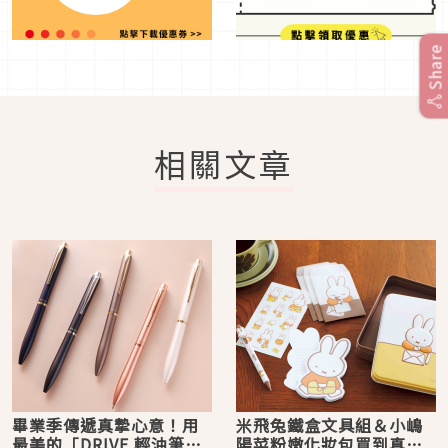
Share
相關文章
畢業季傳遞真摯心意！用
米飛兔鐵盒文具組＆小嶋
最美的「DRIVE 輕油筆」
陽菜粉嫩化妝包買到真的