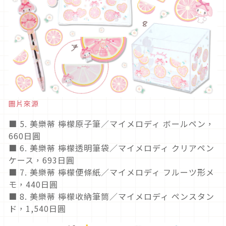
圖片來源
■ 5. 美樂蒂 檸檬原子筆／マイメロディ ボールペン，
660日圓
■ 6. 美樂蒂 檸檬透明筆袋／マイメロディ クリアペン
ケース，693日圓
■ 7. 美樂蒂 檸檬便條紙／マイメロディ フルーツ形メ
モ，440日圓
■ 8. 美樂蒂 檸檬收納筆筒／マイメロディ ペンスタン
ド，1,540日圓