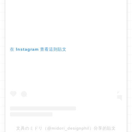
在 Instagram 查看這則貼文
文具のミドリ（@midori_designphil）分享的貼文