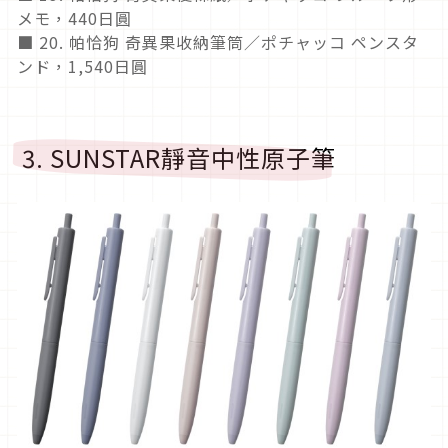
メモ，440日圓
■ 20. 帕恰狗 奇異果收納筆筒／ポチャッコ ペンスタ
ンド，1,540日圓
3. SUNSTAR靜音中性原子筆