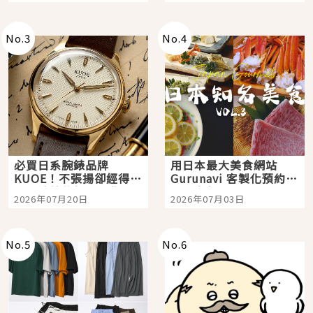
次全體驗
No.
3
No.
4
必買日系腕錶品牌
用日本最大美食網站
KUOE！不張揚卻經得起
Gurunavi 客製化預約九
時間洗鍊的經典之作五
大都市餐廳，打造專屬
2026年07月20日
2026年07月03日
選
美食體驗！
No.
5
No.
6