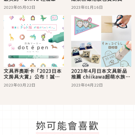
書寫出全新開始
兔LUCKY！日本雜誌贈品
2023年05月02日
2023年01月16日
2023年1月最新情報
文具界奧斯卡「2023日本
2023年4月日本文具新品
文房具大賞」公布！誠品
推薦 chiikawa超萌水族館
線上搶先看、全台書店同
系列＆角落小夥伴日期印
2023年03月22日
2023年04月22日
步販售
章太可愛！
妳可能會喜歡