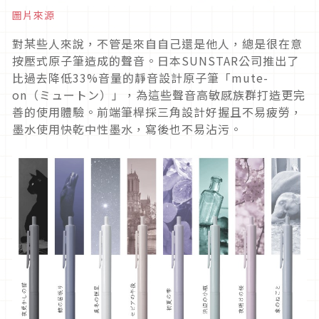
圖片來源
對某些人來說，不管是來自自己還是他人，總是很在意
按壓式原子筆造成的聲音。日本SUNSTAR公司推出了
比過去降低33%音量的靜音設計原子筆「mute-
on（ミュートン）」，為這些聲音高敏感族群打造更完
善的使用體驗。前端筆桿採三角設計好握且不易疲勞，
墨水使用快乾中性墨水，寫後也不易沾污。