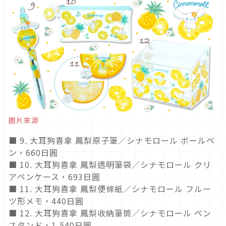
圖片來源
■ 9. 大耳狗喜拿 鳳梨原子筆／シナモロール ボールペ
ン，660日圓
■ 10. 大耳狗喜拿 鳳梨透明筆袋／シナモロール クリ
アペンケース，693日圓
■ 11. 大耳狗喜拿 鳳梨便條紙／シナモロール フルー
ツ形メモ，440日圓
■ 12. 大耳狗喜拿 鳳梨收納筆筒／シナモロール ペン
スタンド，1,540日圓