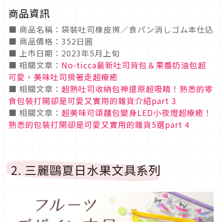
商品資訊
■ 商品名稱：袋裝吐司橡皮擦／食パン消しゴム本仕込
■ 商品價格：352日圓
■ 上市日期：2023年5月上旬
■ 相關文章：
No-ticca最新吐司背包＆果醬奶油包超
可愛，美味吐司揹著走超療癒
■ 相關文章：
超熟吐司收納包神還原超吸睛！熟悉的零
食包裝打開卻是可愛又實用的雜貨介紹part 3
■ 相關文章：
超美味可頌麵包變身LED小夜燈超療癒！
熟悉的包裝打開卻是可愛又實用的雜貨5選part 4
2. 三麗鷗夏日水果文具系列