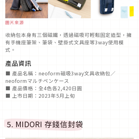
圖片來源
收納包本身有三個磁鐵，透過磁吸可輕鬆固定造型，擁
有手機座筆架、筆袋、壁掛式文具座等3way使用模
式。
產品資訊
■ 產品名稱：neoform磁吸3way文具收納包／
neoformマルチペンケース
■ 產品價格：全4色各2,420日圓
■ 上市日期：2023年5月上旬
5. MIDORI 存錢信封袋