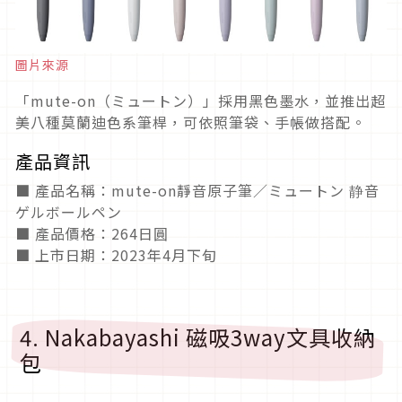
圖片來源
「mute-on（ミュートン）」採用黑色墨水，並推出超
美八種莫蘭迪色系筆桿，可依照筆袋、手帳做搭配。
產品資訊
■ 產品名稱：mute-on靜音原子筆／ミュートン 静音
ゲルボールペン
■ 產品價格：264日圓
■ 上市日期：2023年4月下旬
4. Nakabayashi 磁吸3way文具收納
包