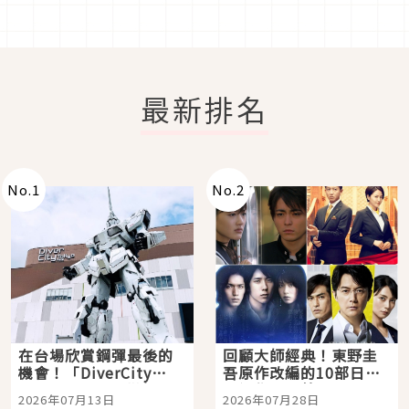
最新排名
No.
1
No.
2
在台場欣賞鋼彈最後的
回顧大師經典！東野圭
機會！「DiverCity
吾原作改編的10部日本
Tokyo Plaza」搭船、
影視作品推薦
2026年07月13日
2026年07月28日
購物、美食及夜景，一