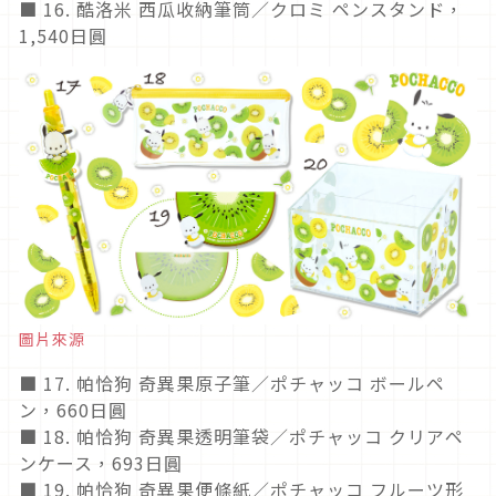
■ 16. 酷洛米 西瓜收納筆筒／クロミ ペンスタンド，
1,540日圓
圖片來源
■ 17. 帕恰狗 奇異果原子筆／ポチャッコ ボールペ
ン，660日圓
■ 18. 帕恰狗 奇異果透明筆袋／ポチャッコ クリアペ
ンケース，693日圓
■ 19. 帕恰狗 奇異果便條紙／ポチャッコ フルーツ形