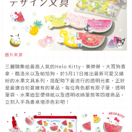
圖片來源
三麗鷗集結最高人氣的Helo Kitty、美樂蒂、大耳狗喜
拿、酷洛米以及帕恰狗，於5月17日推出最新可愛又繽
紛的水果文具系列，搭配時下最流行的透明元素，正好
是最適合初夏擁有的單品。每位角色都有原子筆、透明
筆袋、水果造型便條紙以及透明收納筆筒等四樣商品，
立刻入手為書桌增添色彩吧！