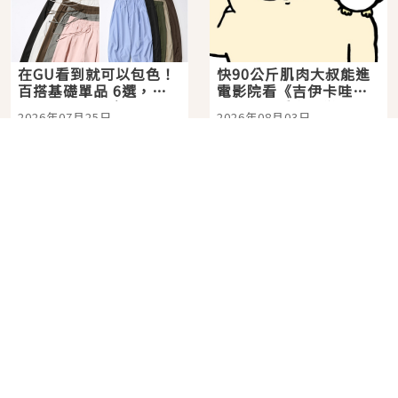
在GU看到就可以包色！
快90公斤肌肉大叔能進
百搭基礎單品 6選，閉
電影院看《吉伊卡哇》
眼全收也不心疼
嗎？日本重金屬樂團
2026年07月25日
2026年08月03日
「打首」會長與nagano
老師一同給出了答案
No.
7
No.
8
角色IP粉絲購物天堂再
在飯店裡看日本夏季花
升級！KIDDY LAND 原
火大會！星野集團煙火
宿店吉伊卡哇迎客，新
景觀飯店6選，讓你不用
2026年07月07日
2026年07月25日
開幕 OMOKADO 店3分
人擠人悠閒欣賞