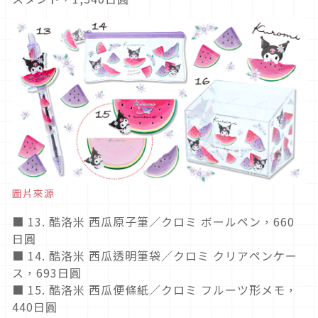
圖片來源
■ 13. 酷洛米 西瓜原子筆／クロミ ボールペン，660
日圓
■ 14. 酷洛米 西瓜透明筆袋／クロミ クリアペンケー
ス，693日圓
■ 15. 酷洛米 西瓜便條紙／クロミ フルーツ形メモ，
440日圓