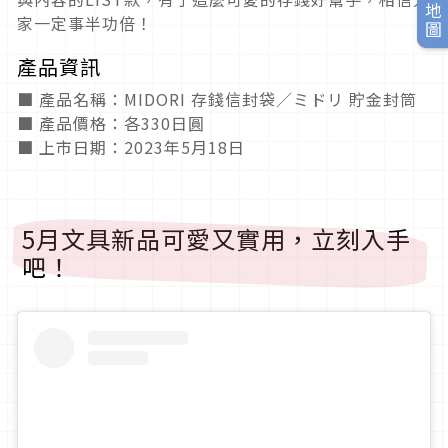
旅日地圖
家一定事半功倍！
產品資訊
■ 產品名稱：MIDORI 存錢信封袋／ミドリ 貯金封筒
■ 產品價格：各330日圓
■ 上市日期：2023年5月18日
5月文具新品可愛又實用，立刻入手
吧！