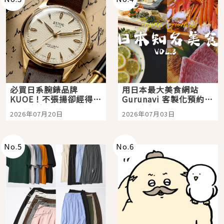
必買日系腕錶品牌
用日本最大美食網站
KUOE！不張揚卻經得起
Gurunavi 客製化預約九
時間洗鍊的經典之作五
大都市餐廳，打造專屬
2026年07月20日
2026年07月03日
選
美食體驗！
No.
5
No.
6