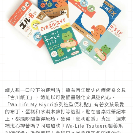
讓人想一口咬下的便利貼！擁有百年歷史的療癒系文具
「古川紙工」，總能以可愛插畫融化文具迷的心，
「Wa-Life My Biyori系列造型便利貼」有著女孩最愛
的布丁、蛋糕和冰淇淋蘇打等造型，貼在書桌或筆記本
上，都能瞬間變得療癒，獲得「便利貼賞」肯定。週末
補班心裡苦嗎？同場加映「Wa-Life Tsutaeru製藥系
列便條紙」為你應援！翻玩日本藥妝店知名的維他命