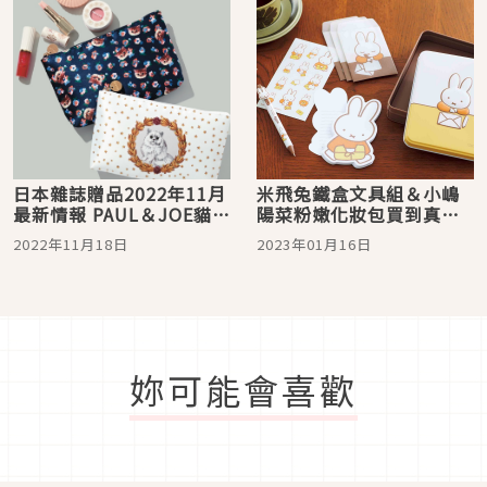
日本雜誌贈品2022年11月
米飛兔鐵盒文具組＆小嶋
最新情報 PAUL＆JOE貓咪
陽菜粉嫩化妝包買到真的
收納包＆FEILER文具組太
兔LUCKY！日本雜誌贈品
2022年11月18日
2023年01月16日
誘人！
2023年1月最新情報
妳可能會喜歡