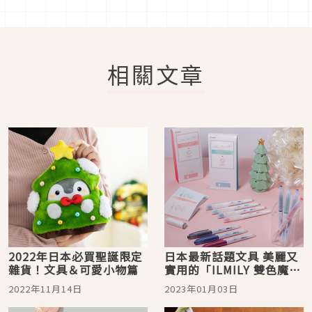
相關文章
2022年日本必買聖誕限定
日本最新話題文具 美麗又
雜貨！文具＆可愛小物篇
實用的「ILMILY 雙色魔擦
筆Color two color」讓
2022年11月14日
2023年01月03日
你找回手寫的溫度