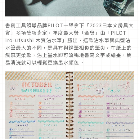
書寫工具領導品牌PILOT一舉拿下「2023日本文房具大
賞」多項獎項肯定，年度最大獎「金獎」由「PILOT
iro-utsushi 木質沾水筆」勝出，這款沾水筆與典型沾
水筆最大的不同，是具有與鋼筆相似的筆尖，在紙上的
觸感更柔軟，沾上墨水即可流暢地書寫文字或繪畫，簡
易清洗就可以輕鬆更換墨水顏色。