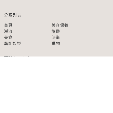
分類列表
首頁
美容保養
潮流
旅遊
美食
時尚
藝能娛樂
購物
關於Japaholic
關於我們
免責事項
寫手招募
Japaholic Girls招募
廣告、合作洽談
關鍵字列表
お問い合わせ