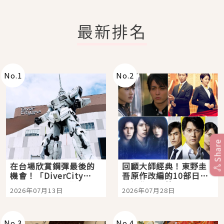
最新排名
No.
1
No.
2
Share
在台場欣賞鋼彈最後的
回顧大師經典！東野圭
機會！「DiverCity
吾原作改編的10部日本
Tokyo Plaza」搭船、
影視作品推薦
2026年07月13日
2026年07月28日
購物、美食及夜景，一
次全體驗
No.
3
No.
4