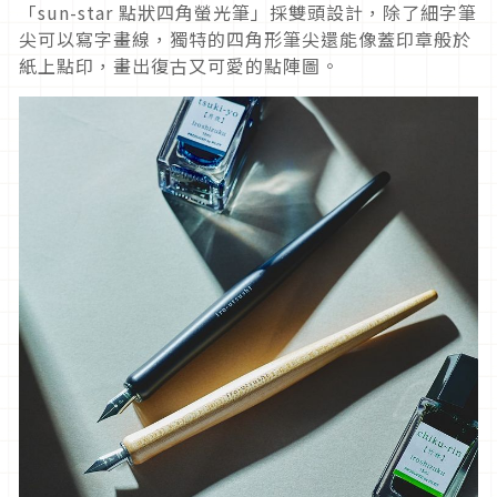
「sun-star 點狀四角螢光筆」採雙頭設計，除了細字筆
尖可以寫字畫線，獨特的四角形筆尖還能像蓋印章般於
紙上點印，畫出復古又可愛的點陣圖。