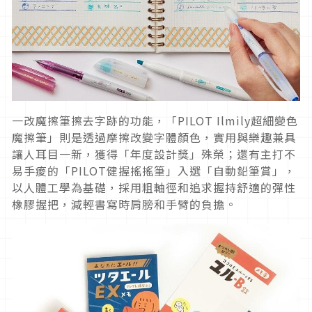
一改魔擦筆擦去字跡的功能，「PILOT Ilmily超細變色
魔擦筆」則是透過摩擦改變字體顏色，實用與樂趣兼具
讓人耳目一新，獲得「年度設計獎」殊榮；還有主打不
易手痠的「PILOT健握搖搖筆」入選「自動鉛筆賞」，
以人體工學為基礎，採用粗軸徑和追求握持舒適的彈性
橡膠握把，減輕書寫時肩膀和手臂的負擔。