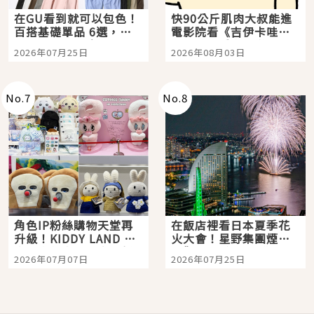
在GU看到就可以包色！
快90公斤肌肉大叔能進
百搭基礎單品 6選，閉
電影院看《吉伊卡哇》
眼全收也不心疼
嗎？日本重金屬樂團
2026年07月25日
2026年08月03日
「打首」會長與nagano
老師一同給出了答案
No.
7
No.
8
角色IP粉絲購物天堂再
在飯店裡看日本夏季花
升級！KIDDY LAND 原
火大會！星野集團煙火
宿店吉伊卡哇迎客，新
景觀飯店6選，讓你不用
2026年07月07日
2026年07月25日
開幕 OMOKADO 店3分
人擠人悠閒欣賞
即達