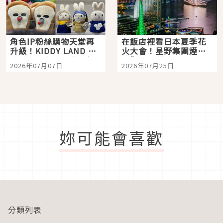
角色IP粉絲購物天堂再
在飯店裡看日本夏季花
升級！KIDDY LAND 原
火大會！星野集團煙火
宿店吉伊卡哇迎客，新
景觀飯店6選，讓你不用
2026年07月07日
2026年07月25日
開幕 OMOKADO 店3分
人擠人悠閒欣賞
即達
妳可能會喜歡
分類列表