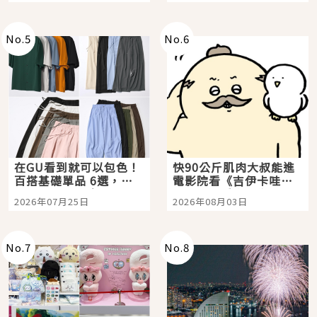
No.
5
No.
6
在GU看到就可以包色！
快90公斤肌肉大叔能進
百搭基礎單品 6選，閉
電影院看《吉伊卡哇》
眼全收也不心疼
嗎？日本重金屬樂團
2026年07月25日
2026年08月03日
「打首」會長與nagano
老師一同給出了答案
No.
7
No.
8