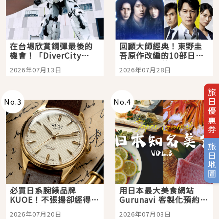
在台場欣賞鋼彈最後的
回顧大師經典！東野圭
機會！「DiverCity
吾原作改編的10部日本
Tokyo Plaza」搭船、
影視作品推薦
2026年07月13日
2026年07月28日
購物、美食及夜景，一
次全體驗
旅日優惠券
No.
3
No.
4
旅日地圖
必買日系腕錶品牌
用日本最大美食網站
KUOE！不張揚卻經得起
Gurunavi 客製化預約九
時間洗鍊的經典之作五
大都市餐廳，打造專屬
2026年07月20日
2026年07月03日
選
美食體驗！