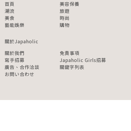
首頁
美容保養
潮流
旅遊
美食
時尚
藝能娛樂
購物
關於Japaholic
關於我們
免責事項
寫手招募
Japaholic Girls招募
廣告、合作洽談
關鍵字列表
お問い合わせ