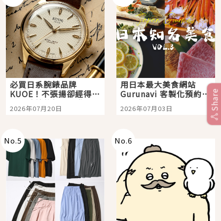
必買日系腕錶品牌
用日本最大美食網站
KUOE！不張揚卻經得起
Gurunavi 客製化預約九
Share
時間洗鍊的經典之作五
大都市餐廳，打造專屬
2026年07月20日
2026年07月03日
選
美食體驗！
No.
5
No.
6