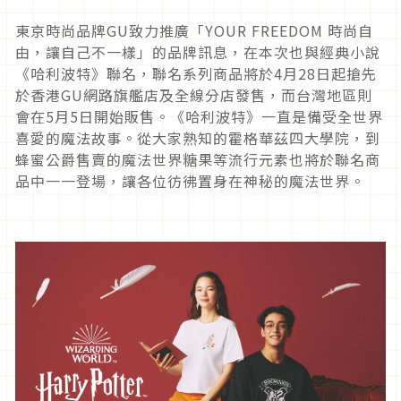
東京時尚品牌
GU
致力推廣「
YO
UR FREEDOM
時尚自
由，讓自己不一樣」的品牌訊息，在本次也與經典小說
《哈利波特》聯名，聯名系列商品將於
4
月
28
日起搶先
於香港
GU
網路旗
艦店及全線分店發售，而台灣地區則
會在5月5日開始販售。
《哈利波特》一直是備受全世界
喜愛的魔法故事。從
大家熟知的霍格華茲四大學院，到
蜂蜜公爵售賣的魔法世界糖果等流行元素也將於聯名商
品中一一登場，
讓各位彷彿置身在神秘的魔法世界。