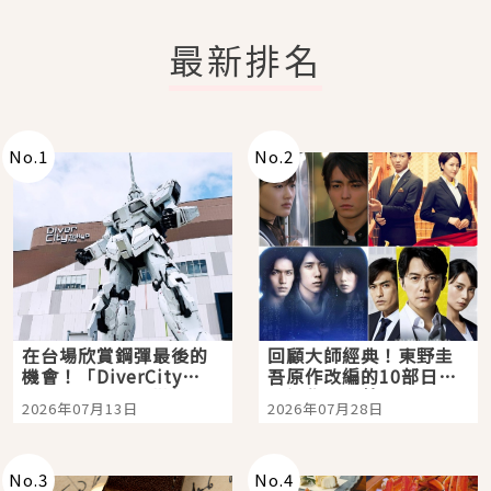
最新排名
No.
1
No.
2
在台場欣賞鋼彈最後的
回顧大師經典！東野圭
機會！「DiverCity
吾原作改編的10部日本
Tokyo Plaza」搭船、
影視作品推薦
2026年07月13日
2026年07月28日
購物、美食及夜景，一
次全體驗
No.
3
No.
4