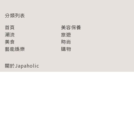
分類列表
首頁
美容保養
潮流
旅遊
美食
時尚
藝能娛樂
購物
關於Japaholic
關於我們
免責事項
寫手招募
Japaholic Girls招募
廣告、合作洽談
關鍵字列表
お問い合わせ