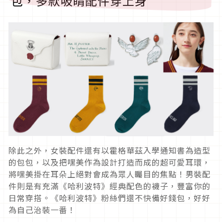
包，多款吸睛配件穿上身
除此之外，女裝配件還有以霍格華茲入學通知書為造型
的包包，以及把嘿美作為設計打造而成的超可愛耳環，
將嘿美掛在耳朵上絕對會成為眾人矚目的焦點！男裝配
件則是有充滿
《哈利波特》經典配色的襪子，豐富你的
日常穿搭。《哈利波特》粉絲們還不快備好錢包，好好
為自己治裝一番！