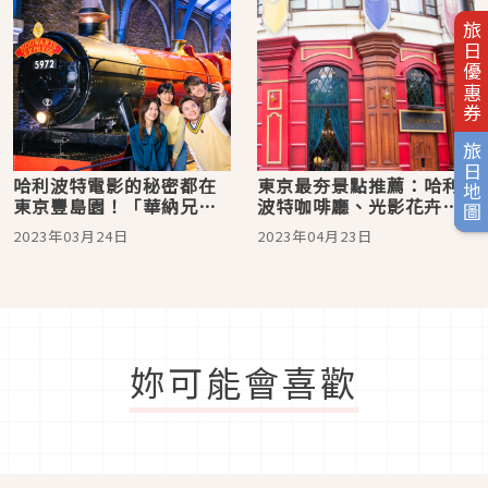
旅日優惠券
旅日地圖
哈利波特電影的秘密都在
東京最夯景點推薦：哈利
東京豐島園！「華納兄弟
波特咖啡廳、光影花卉藝
哈利波特影城 STUDIO
術展、手工藝盛事
2023年03月24日
2023年04月23日
TOUR TOKYO」6月16日
開園，大家票搶好了嗎？
妳可能會喜歡