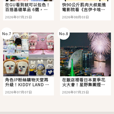
在GU看到就可以包色！
快90公斤肌肉大叔能進
百搭基礎單品 6選，閉
電影院看《吉伊卡哇》
眼全收也不心疼
嗎？日本重金屬樂團
2026年07月25日
2026年08月03日
「打首」會長與nagano
老師一同給出了答案
No.
7
No.
8
角色IP粉絲購物天堂再
在飯店裡看日本夏季花
升級！KIDDY LAND 原
火大會！星野集團煙火
宿店吉伊卡哇迎客，新
景觀飯店6選，讓你不用
2026年07月07日
2026年07月25日
開幕 OMOKADO 店3分
人擠人悠閒欣賞
即達