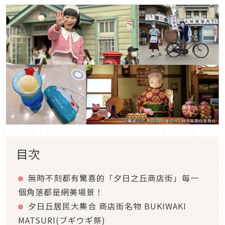
目次
無時不刻都有驚喜的「夕日之丘商店街」每一
個角落都是網美場景！
夕日丘居民大集合 商店街名物 BUKIWAKI
MATSURI(ブギウギ祭)