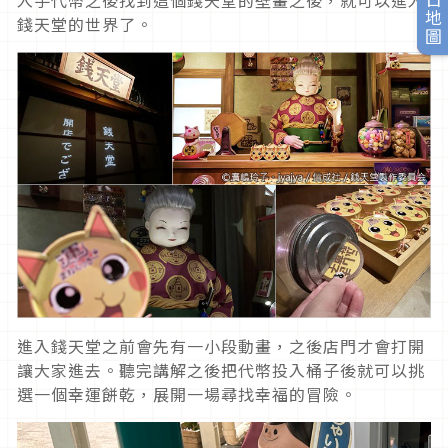
旅日地圖
錢天堂的世界了。
進入錢天堂之前會先有一小段動畫，之後店門才會打開
讓大家進去。聽完講解之後把代幣投入桶子後就可以挑
選一個幸運餅乾，展開一場尋找幸福的冒險。