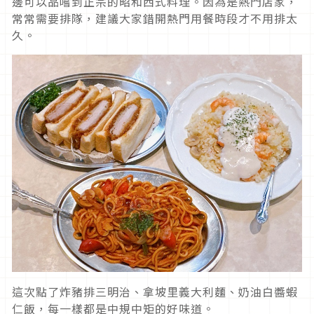
邊可以品嚐到正宗的昭和西式料理。因為是熱門店家，
常常需要排隊，建議大家錯開熱門用餐時段才不用排太
久。
這次點了炸豬排三明治、拿坡里義大利麵、奶油白醬蝦
仁飯，每一樣都是中規中矩的好味道。