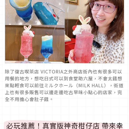
除了復古喫茶店 VICTORIA之外商店街內也有很多可以
用餐的地方，想吃日式可以到食堂助六屋，不會太餓想
來點輕食可以前往ミルクホール（MILK HALL），街道
上也有很多販售可以邊走邊吃古早味小點心的店家，完
全不用擔心會肚子餓。
必玩推薦！真實版神奇柑仔店 帶來幸