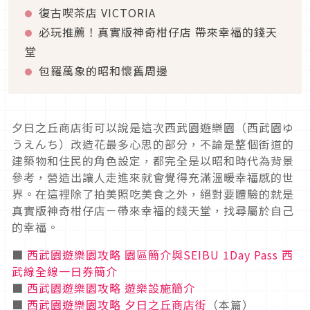
復古喫茶店 VICTORIA
必玩推薦！真實版神奇柑仔店 帶來幸福的錢天
堂
包羅萬象的昭和懷舊周邊
夕日之丘商店街可以說是這次西武園遊樂園（西武園ゆ
うえんち）改造花最多心思的部分，不論是整個街道的
建築物和住民的角色設定，都完全是以昭和時代為背景
參考，營造出讓人走進來就會覺得充滿溫暖幸福感的世
界。在這裡除了拍美照吃美食之外，絕對要體驗的就是
真實版神奇柑仔店－帶來幸福的錢天堂，找尋屬於自己
的幸福。
■
西武園遊樂園攻略 園區簡介與SEIBU 1Day Pass 西
武線全線一日券簡介
■
西武園遊樂園攻略 遊樂設施簡介
■
西武園遊樂園攻略 夕日之丘商店街
（本篇）