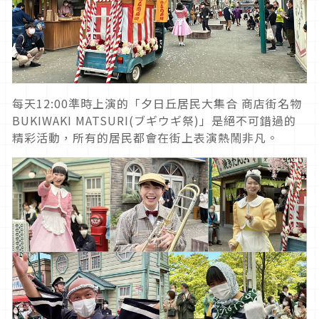
每天12:00準時上演的「夕日丘居民大集合 商店街名物
BUKIWAKI MATSURI(ブギウギ祭)」是絕不可錯過的
精彩活動，所有的居民都會在街上表演熱鬧非凡。