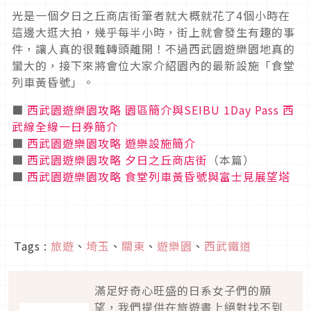
光是一個夕日之丘商店街筆者就大概就花了4個小時在
這邊大逛大拍，幾乎每半小時，街上就會發生有趣的事
件，讓人真的很難轉頭離開！不過西武園遊樂園地真的
蠻大的，接下來將會位大家介紹園內的最新設施「食堂
列車黃昏號」。
■
西武園遊樂園攻略 園區簡介與SEIBU 1Day Pass 西
武線全線一日券簡介
■
西武園遊樂園攻略 遊樂設施簡介
■
西武園遊樂園攻略 夕日之丘商店街
（本篇）
■
西武園遊樂園攻略 食堂列車黃昏號與富士見展望塔
Tags :
旅遊
、
埼玉
、
關東
、
遊樂園
、
西武鐵道
滿足好奇心旺盛的日系女子們的願
望，我們提供在旅遊書上絕對找不到