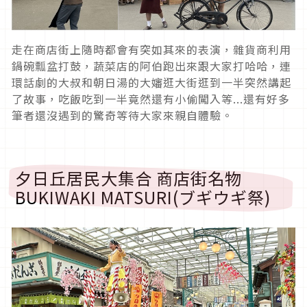
走在商店街上隨時都會有突如其來的表演，雜貨商利用
鍋碗瓢盆打鼓，蔬菜店的阿伯跑出來跟大家打哈哈，連
環話劇的大叔和朝日湯的大嬸逛大街逛到一半突然講起
了故事，吃飯吃到一半竟然還有小偷闖入等...還有好多
筆者還沒遇到的驚奇等待大家來親自體驗。
夕日丘居民大集合 商店街名物
BUKIWAKI MATSURI(ブギウギ祭)