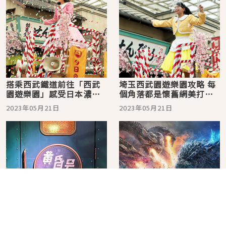
搭乘西武鐵道前往「西武
埼玉西武園遊樂園攻略 每
園遊樂園」感受日本濃濃
個角落都是懷舊網美打卡
懷舊風！老少咸宜適合親
景點「夕日之丘商店街」
2023年05月21日
2023年05月21日
子同行，復古場景好拍又
篇
好玩
埼玉西武園遊樂園攻略 宛
埼玉西武園遊樂園全攻略
如搭乘豪華餐車「食堂列
適合親子同行的遊樂設施