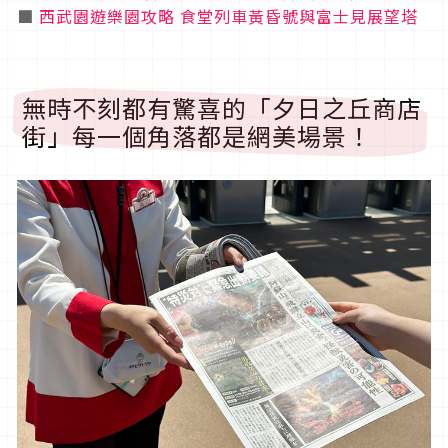
■
西武園遊樂園攻略 食堂列車黃昏號與富士見展望塔
無時不刻都有驚喜的「夕日之丘商店
街」每一個角落都是網美場景！