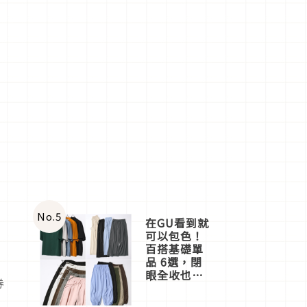
No.
5
在GU看到就
可以包色！
百搭基礎單
品 6選，閉
眼全收也不
券
心疼