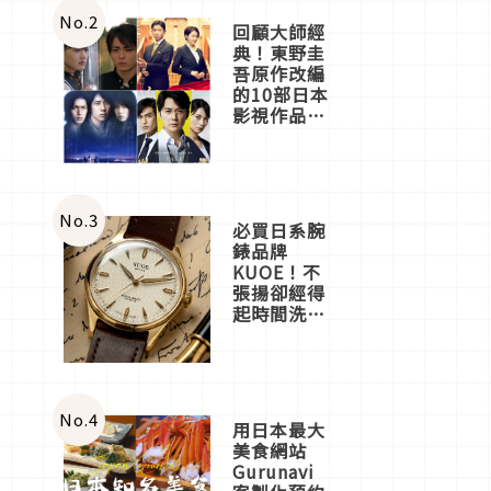
體驗
No.
2
回顧大師經
典！東野圭
吾原作改編
的10部日本
影視作品推
薦
No.
3
必買日系腕
錶品牌
KUOE！不
張揚卻經得
起時間洗鍊
的經典之作
五選
No.
4
用日本最大
美食網站
Gurunavi