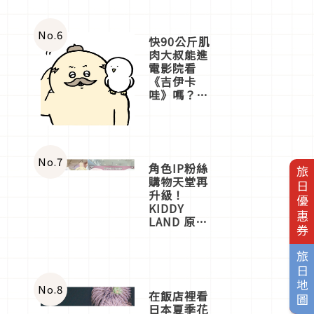
No.
6
快90公斤肌
肉大叔能進
電影院看
《吉伊卡
哇》嗎？日
本重金屬樂
團「打首」
會長與
nagano老師
一同給出了
No.
7
角色IP粉絲
旅日優惠券
答案
購物天堂再
升級！
KIDDY
LAND 原宿
店吉伊卡哇
迎客，新開
旅日地圖
幕
OMOKADO
店3分即達
No.
8
在飯店裡看
日本夏季花