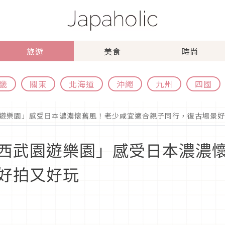
旅遊
美食
時尚
畿
關東
北海道
沖繩
九州
四國
遊樂園」感受日本濃濃懷舊風！老少咸宜適合親子同行，復古場景好
西武園遊樂園」感受日本濃濃
好拍又好玩