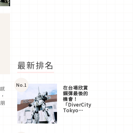
最新排名
No.
1
在台場欣賞
福感
鋼彈最後的
程，
機會！
的朋
「DiverCity
Tokyo
Plaza」搭
船、購物、
美食及夜
景，一次全