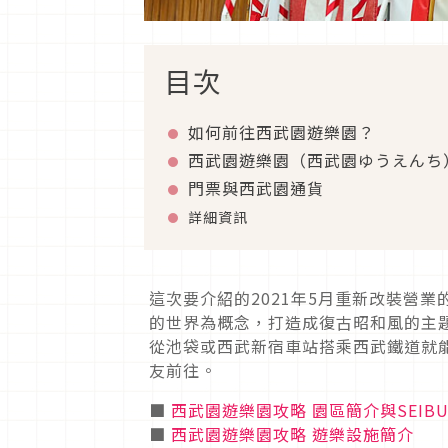
目次
如何前往西武園遊樂園？
西武園遊樂園（西武園ゆうえんち
門票與西武園通貨
詳細資訊
這次要介紹的2021年5月重新改裝營
的世界為概念，打造成復古昭和風的主
從池袋或西武新宿車站搭乘西武鐵道就
友前往。
■
西武園遊樂園攻略 園區簡介與SEIBU 
■
西武園遊樂園攻略 遊樂設施簡介