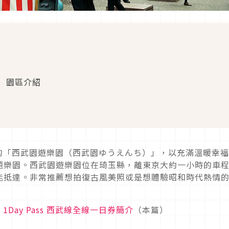
）園區介紹
業的「西武園遊樂園（西武園ゆうえんち）」，以充滿溫暖幸
題樂園。西武園遊樂園位在琦玉縣，離東京大約一小時的車
能抵達。非常推薦想拍復古風美照或是想體驗昭和時代熱情
1Day Pass 西武線全線一日券簡介
（本篇）