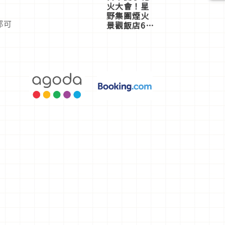
火大會！星
野集團煙火
都可
景觀飯店6
選，讓你不
用人擠人悠
閒欣賞