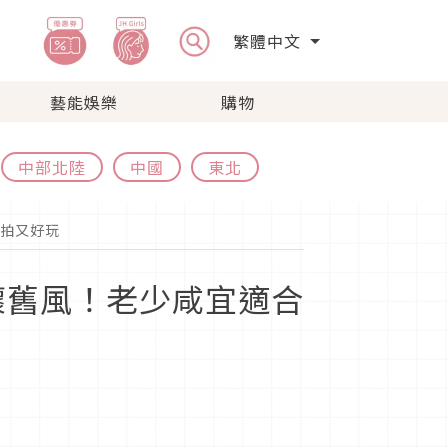
繁體中文
藝能娛樂
購物
中部北陸
中國
東北
拍又好玩
懷舊風！老少咸宜適合