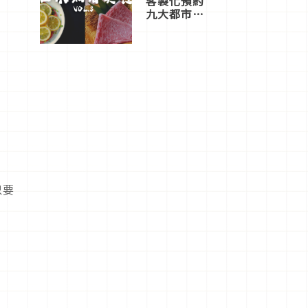
客製化預約
九大都市餐
廳，打造專
屬美食體
驗！
只要