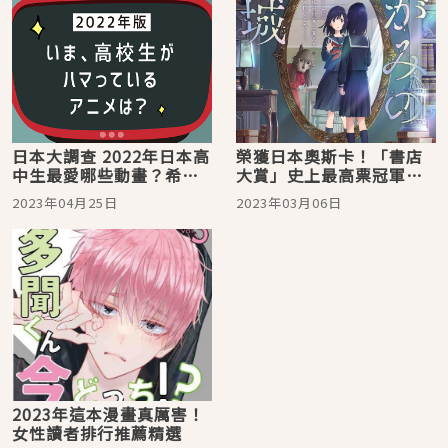
日本大調查 2022年日本高
榮獲日本奧斯卡！「書店
中生最愛哪些動畫？希望
大賞」史上最高票冠軍作
動畫化的作品是？
品改編動畫電影 《鏡之孤
2023年04月25日
2023年03月06日
城》三月底登台
2023年這本漫畫真厲害！
女性讀者排行推薦精選