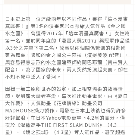
日本史上第一位連續兩年以不同作品，獲得『這本漫畫
真厲害！』第
1
名的漫畫家岩本奈緒人氣作品《金之國
水之國》，曾獲得
2017
年「這本漫畫真厲害！」女性篇
第一名，並於同年度的「漫畫大獎
2017
」與冠軍作品僅
以
3
分之差拿下第二名，故事以兩個關係緊張的相鄰國
家為舞臺，隨和的金之國公主莎拉（濱邊美波 配音），
與容易得意忘形的水之國建築師納蘭巴耶爾（賀來賢人
配音），為了國家的未來，兩人突然扮演起夫妻，卻在
不知不覺中墜入了愛河。
因獨一無二原創世界的設定，加上相當溫柔的故事情
節，受到廣大讀者喜愛，這次推出動畫電影，由《夏日
大作戰》、人氣動畫《花牌情緣》動畫公司
MADHOUSE
操刀製作，電影在日本上映後也得到許多
好評聲浪，在日本
Yahoo
電影更拿下
4.2
星的高分，僅
次於《灌籃高手
THE FIRST SLAM DUNK
》（
4.3
星）、《鏡之孤城》（
4.3
星）等人氣作品，甚至超過