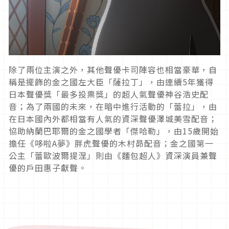
除了兩位主演之外，其他聲優卡司陣容也相當豪華，自
稱是擺飾的金之國左大臣「薩拉丁」，由連續
5
年獲得
日本聲優獎「最多投票獎」的超人氣聲優神谷浩史配
音；為了兩國的未來，在暗中進行活動的「蕾拉」，由
在日本國內外都相當有人氣的資深聲優澤城美雪配音；
協助納蘭巴耶爾的金之國學者「傑哈勒」，由
15
歲開始
擔任《哆啦
A
夢》胖虎聲優的木村昴配音；金之國第一
公主「蕾歐波爾提涅」則由《麵包超人》資深演員兼聲
優的戶田惠子獻聲。