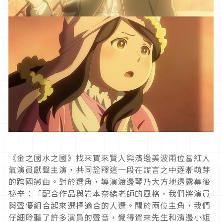
《金之國水之國》找來賀來賢人與濱邊美波兩位當紅人
氣演員獻聲主演，共同詮釋這一段在謊言之中逐漸萌芽
的跨國戀曲。對於選角，導演渡邊琴乃大方地透露幕後
祕辛：「配合作品與岩本奈緒老師的風格，我們將演員
與聲優組合起來選擇適合的人選。關於兩位主角，我們
仔細聆聽了許多演員的聲音，覺得賀來先生和濱邊小姐