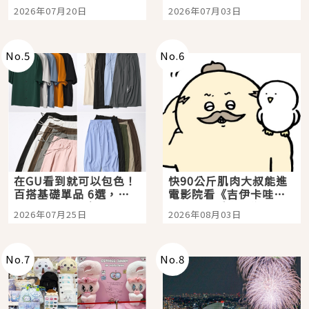
時間洗鍊的經典之作五
大都市餐廳，打造專屬
2026年07月20日
2026年07月03日
選
美食體驗！
No.
5
No.
6
在GU看到就可以包色！
快90公斤肌肉大叔能進
百搭基礎單品 6選，閉
電影院看《吉伊卡哇》
眼全收也不心疼
嗎？日本重金屬樂團
2026年07月25日
2026年08月03日
「打首」會長與nagano
老師一同給出了答案
No.
7
No.
8