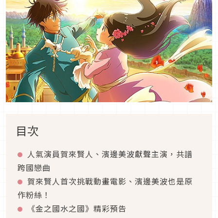
目次
人氣演員賀來賢人、濱邊美波獻聲主演，共譜
跨國戀曲
賀來賢人首次挑戰動畫電影、濱邊美波也是原
作粉絲！
《金之國水之國》精彩預告