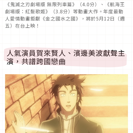
《鬼滅之刃劇場版 無限列車篇》（
4.0
分）、《航海王
劇場版：紅髮歌姬》（
3.8
分）等動畫大作。年度最動
人愛情動畫鉅獻《金之國水之國》，將於
5
月
12
日（週
五）在台上映！
人氣演員賀來賢人、濱邊美波獻聲主
演，共譜跨國戀曲