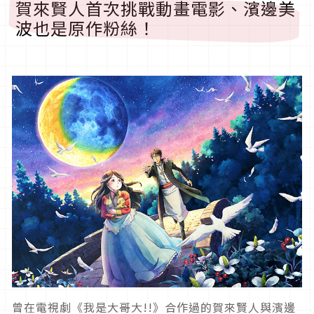
賀來賢人首次挑戰動畫電影、濱邊美
波也是原作粉絲！
曾在電視劇《我是大哥大
!!
》合作過的賀來賢人與濱邊