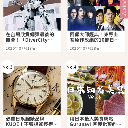
Share
在台場欣賞鋼彈最後的
回顧大師經典！東野圭
機會！「DiverCity
吾原作改編的10部日本
Tokyo Plaza」搭船、
影視作品推薦
2026年07月13日
2026年07月28日
購物、美食及夜景，一
次全體驗
No.
3
No.
4
必買日系腕錶品牌
用日本最大美食網站
KUOE！不張揚卻經得起
Gurunavi 客製化預約九