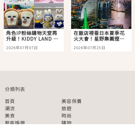
角色IP粉絲購物天堂再
在飯店裡看日本夏季花
升級！KIDDY LAND 原
火大會！星野集團煙火
宿店吉伊卡哇迎客，新
景觀飯店6選，讓你不用
2026年07月07日
2026年07月25日
開幕 OMOKADO 店3分
人擠人悠閒欣賞
即達
分類列表
首頁
美容保養
潮流
旅遊
美食
時尚
藝能娛樂
購物