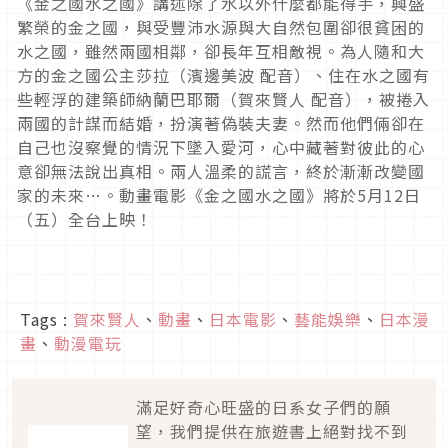
《金之國水之國》講述除了水以外什麼都能得手，興盛
繁榮的金之國，與受豐沛水源與大自然包圍卻很貧困的
水之國，雖然兩國相鄰，卻長年互相敵視。為人隨和大
方的金之國公主莎拉（濱邊美波 配音）、住在水之國有
些輕浮的建築師納蘭巴耶爾（賀來賢人 配音），被捲入
兩國的計謀而結婚，扮演著偽裝夫妻。然而他們倆卻在
自己也沒察覺的情況下墜入愛河，心中藏著對彼此的心
意卻無法說出真相。兩人溫柔的謊言，終於漸漸改變國
家的未來…。動畫電影《金之國水之國》將於
5
月
12
日
（五）全台上映！
Tags :
賀來賢人
、
動畫
、
日本電影
、
藝能娛樂
、
日本漫
畫
、
動漫電玩
滿足好奇心旺盛的日系女子們的願
望，我們提供在旅遊書上絕對找不到