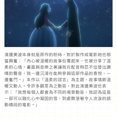
濱邊美波本身就是原作的粉絲，對於製作成電影她也相
當興奮：「內心被溫暖的故事包覆起來，也被分享了溫
柔的心情。畫面與音樂之美讓我在配音時忍不住發出讚
嘆的聲音，我一邊沉浸在能夠參與這部作品的喜悅，一
邊奮鬥。」本作以「溫柔的謊言」為主題，故事情節溫
暖又動人，令許多觀眾為之動容，對此濱邊美波也表
示：「我想每個人都會為不同的場景動容，我認為這是
一部可以融化心中凝固的雪，到處散落著令人流淚的感
動橋段的電影。」