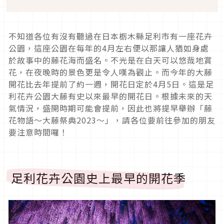
不知道各位有沒有聽過在日本栃木縣足利市有一座花卉
公園，這座公園在每年的4月左右便以那讓人猶如身處
於故事中的藤花海而盛名。不光是在白天可以悠哉地賞
花，在夜晚時的景色更是令人嘆為觀止。而今年的大藤
開花比去年提前了約一週，開花日定於4月5日。這是足
利花卉公園大藤有史以來最早的開花日。根據未來的天
氣情況，盛開時期可能會提前，因此也將提早舉辦「藤
花物語～大藤祭典2023～」，請各位要前往參加的朋友
要注意時間囉！
足利花卉公園史上最早的開花季