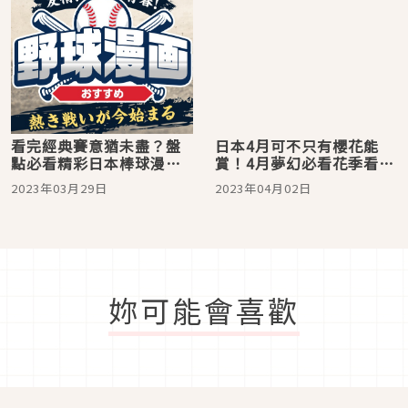
看完經典賽意猶未盡？盤
日本4月可不只有櫻花能
點必看精彩日本棒球漫畫
賞！4月夢幻必看花季看點
點燃你的熱血
介紹
2023年03月29日
2023年04月02日
妳可能會喜歡