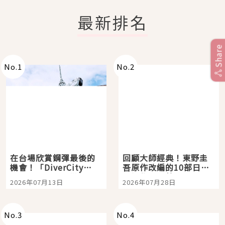
最新排名
Share
No.
1
No.
2
在台場欣賞鋼彈最後的
回顧大師經典！東野圭
機會！「DiverCity
吾原作改編的10部日本
Tokyo Plaza」搭船、
影視作品推薦
2026年07月13日
2026年07月28日
購物、美食及夜景，一
次全體驗
No.
3
No.
4