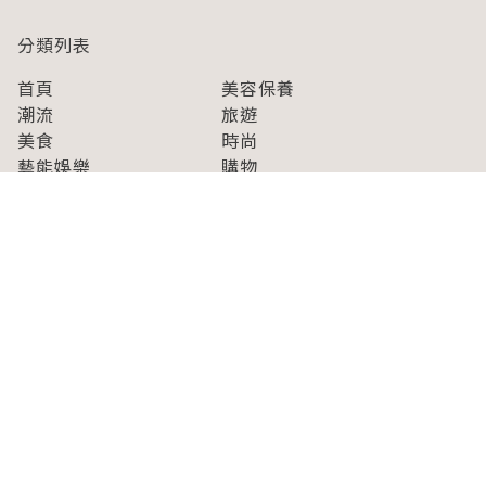
分類列表
首頁
美容保養
潮流
旅遊
美食
時尚
藝能娛樂
購物
關於Japaholic
關於我們
免責事項
寫手招募
Japaholic Girls招募
廣告、合作洽談
關鍵字列表
お問い合わせ