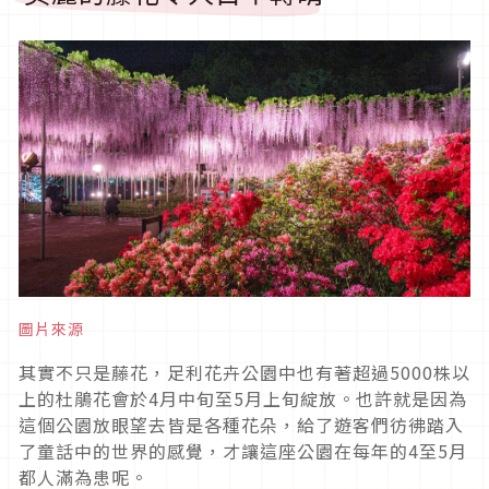
圖片來源
其實不只是藤花，足利花卉公園中也有著超過5000株以
上的杜鵑花會於4月中旬至5月上旬綻放。也許就是因為
這個公園放眼望去皆是各種花朵，給了遊客們彷彿踏入
了童話中的世界的感覺，才讓這座公園在每年的4至5月
都人滿為患呢。