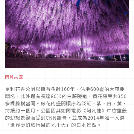
圖片來源
足利花卉公園以擁有樹齡160年、佔地600畳的大藤棚
聞名，此外還有長達80米的白藤隧道、黄花藤等共350
多棵藤樹盛開。藤花的盛開順序為淡紅、紫、白、黄，
持續約一個月。公園因其如同電影《阿凡達》中樹靈般
的幻想景觀而受到CNN讚譽，並成為2014年唯一入選
「世界夢幻旅行目的地十大」的日本景點。