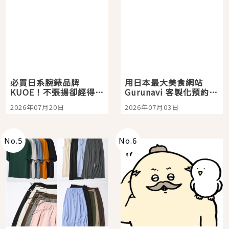
必買日系腕錶品牌
用日本最大美食網站
KUOE！不張揚卻經得起
Gurunavi 客製化預約九
時間洗鍊的經典之作五
大都市餐廳，打造專屬
2026年07月20日
2026年07月03日
選
美食體驗！
No.
5
No.
6