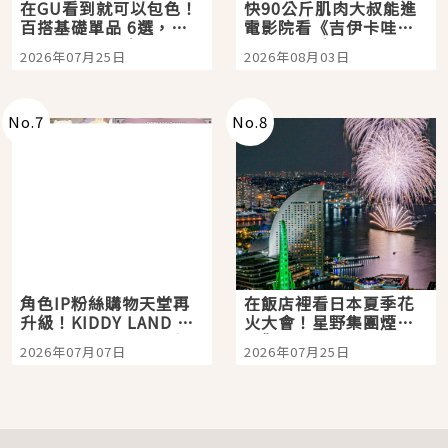
在GU看到就可以包色！
快90公斤肌肉大叔能進
百搭基礎單品 6選，閉
電影院看《吉伊卡哇》
眼全收也不心疼
嗎？日本重金屬樂團
2026年07月25日
2026年08月03日
「打首」會長與nagano
老師一同給出了答案
No.
7
No.
8
角色IP粉絲購物天堂再
在飯店裡看日本夏季花
升級！KIDDY LAND 原
火大會！星野集團煙火
宿店吉伊卡哇迎客，新
景觀飯店6選，讓你不用
2026年07月07日
2026年07月25日
開幕 OMOKADO 店3分
人擠人悠閒欣賞
即達