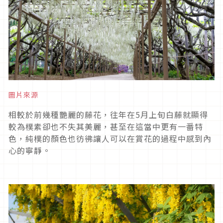
圖片來源
相較於前幾種艷麗的藤花，往年在5月上旬白藤就顯得
較為樸素卻也不失其美麗，甚至在這當中更有一番特
色，純樸的顏色也彷彿讓人可以在賞花的過程中感到內
心的寧靜。