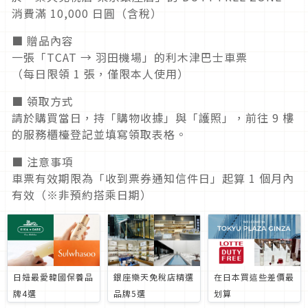
消費滿 10,000 日圓（含稅）
■ 贈品內容
一張「TCAT → 羽田機場」的利木津巴士車票
（每日限領 1 張，僅限本人使用）
■ 領取方式
請於購買當日，持「購物收據」與「護照」，前往 9 樓
的服務櫃檯登記並填寫領取表格。
■ 注意事項
車票有效期限為「收到票券通知信件日」起算 1 個月內
有效（※非預約搭乘日期）
日妞最愛韓國保養品
銀座樂天免稅店精選
在日本買這些差價最
牌4選
品牌5選
划算