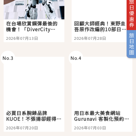
旅日優惠券
在台場欣賞鋼彈最後的
回顧大師經典！東野圭
機會！「DiverCity
吾原作改編的10部日本
Tokyo Plaza」搭船、
影視作品推薦
旅日地圖
2026年07月13日
2026年07月28日
購物、美食及夜景，一
次全體驗
No.
3
No.
4
必買日系腕錶品牌
用日本最大美食網站
KUOE！不張揚卻經得起
Gurunavi 客製化預約九
時間洗鍊的經典之作五
大都市餐廳，打造專屬
2026年07月20日
2026年07月03日
選
美食體驗！