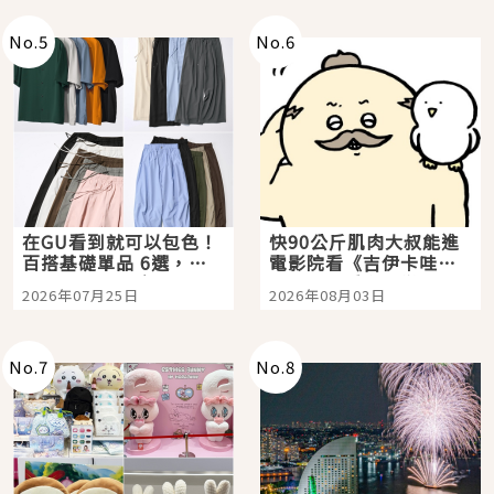
No.
5
No.
6
在GU看到就可以包色！
快90公斤肌肉大叔能進
百搭基礎單品 6選，閉
電影院看《吉伊卡哇》
眼全收也不心疼
嗎？日本重金屬樂團
2026年07月25日
2026年08月03日
「打首」會長與nagano
老師一同給出了答案
No.
7
No.
8