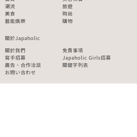
潮流
旅遊
美食
時尚
藝能娛樂
購物
關於Japaholic
關於我們
免責事項
寫手招募
Japaholic Girls招募
廣告、合作洽談
關鍵字列表
お問い合わせ
看看更多有關Japaholic！