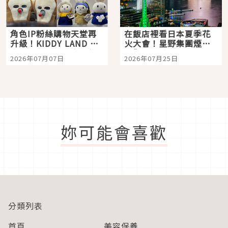
角色IP粉絲購物天堂再
在飯店裡看日本夏季花
升級！KIDDY LAND 原
火大會！星野集團煙火
宿店吉伊卡哇迎客，新
景觀飯店6選，讓你不用
2026年07月07日
2026年07月25日
開幕 OMOKADO 店3分
人擠人悠閒欣賞
即達
妳可能會喜歡
分類列表
首頁
美容保養