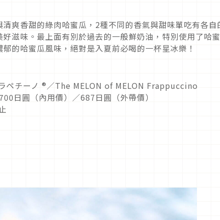
與清爽香甜的綠肉哈蜜瓜，2種不同的香氣與甜味單吃有各自
美好滋味。最上面有別於過去的一般鮮奶油，特別使用了哈
濃郁的哈蜜瓜風味，絕對是入夏前必喝的一杯星冰樂！
チーノ ®／The MELON of MELON Frappuccino
- 700日圓（內用價）／687日圓（外帶價）
為止