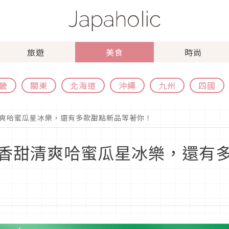
旅遊
美食
時尚
畿
關東
北海道
沖繩
九州
四國
爽哈蜜瓜星冰樂，還有多款甜點新品等著你！
香甜清爽哈蜜瓜星冰樂，還有