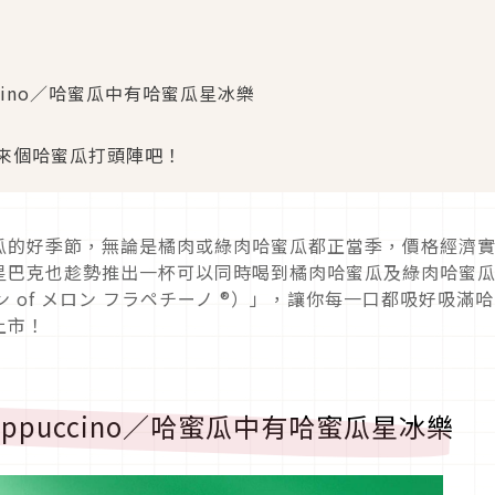
ppuccino／哈蜜瓜中有哈蜜瓜星冰樂
來個哈蜜瓜打頭陣吧！
瓜的好季節，無論是橘肉或綠肉哈蜜瓜都正當季，價格經濟
星巴克也趁勢推出一杯可以同時喝到橘肉哈蜜瓜及綠肉哈蜜
ン of メロン フラペチーノ ®）」，讓你每一口都吸好吸滿
上市！
N frappuccino／哈蜜瓜中有哈蜜瓜星冰樂