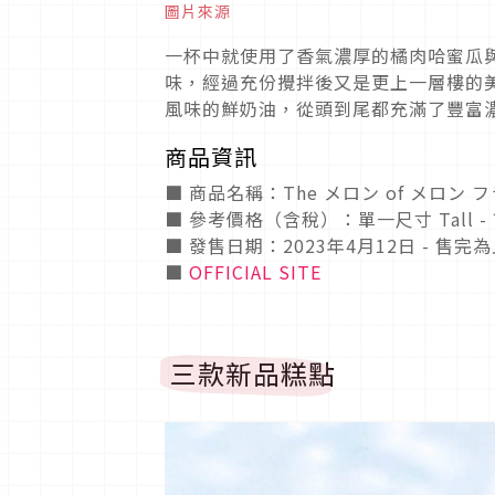
圖片來源
一杯中就使用了香氣濃厚的橘肉哈蜜瓜
味，經過充份攪拌後又是更上一層樓的
風味的鮮奶油，從頭到尾都充滿了豐富
商品資訊
■ 商品名稱：The メロン of メロン フラペ
■ 參考價格（含稅）：單一尺寸 Tall 
■ 發售日期：2023年4月12日 - 售完
■
OFFICIAL SITE
三款新品糕點