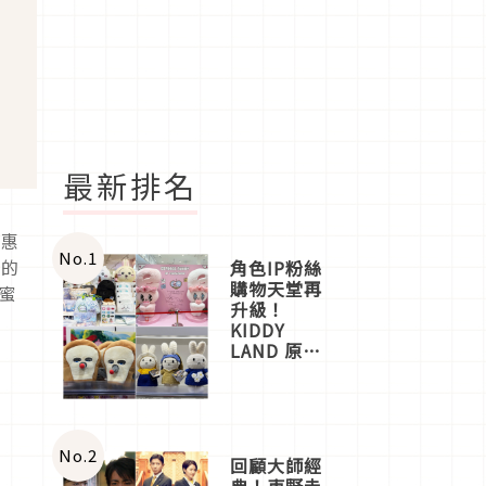
最新排名
實惠
No.
1
瓜的
角色IP粉絲
購物天堂再
哈蜜
升級！
KIDDY
LAND 原宿
店吉伊卡哇
迎客，新開
幕
OMOKADO
店3分即達
No.
2
回顧大師經
典！東野圭