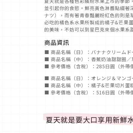
夏天就是各種色彩繽紛水果上市的季節
並引起你的食慾。鮮亮黃色淋醬點綴著
ナツ），而有著青春豔麗粉紅色的則是
必吃的橘色系水果所製成的橘子&芒果
的美味，不妨可以到星巴克來個水果系
商品資訊
■ 商品名稱（日）：バナナクリーム
■ 商品名稱（中）：香蕉奶油甜甜圈／
■ 參考價格（含稅）：285日圓（外帶
■ 商品名稱（日）：オレンジ＆マンゴ
■ 商品名稱（中）：橘子&芒果切片蛋
■ 參考價格（含稅）：516日圓（外帶
夏天就是要大口享用新鮮