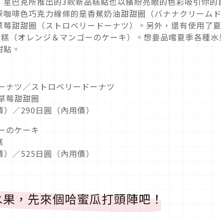
，星巴克所推出的3款新品糕點也以繽紛亮眼的色彩吸引你的
深咖啡色巧克力線條的是香蕉奶油甜甜圈（バナナクリーム
草莓甜甜圈（ストロベリードーナツ）。另外，還有使用了
蛋糕（オレンジ＆マンゴーのケーキ）。想要品嚐夏季各種水
甜點。
ドーナツ／ストロベリードーナツ
草莓甜甜圈
價）／290日圓（內用價）
ーのケーキ
糕
價）／525日圓（內用價）
水果，先來個哈蜜瓜打頭陣吧！