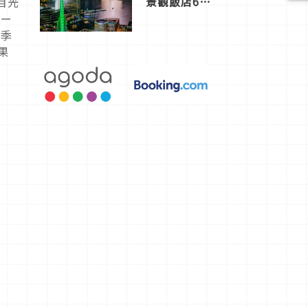
景觀飯店6
目光
選，讓你不
ドー
用人擠人悠
夏季
閒欣賞
果