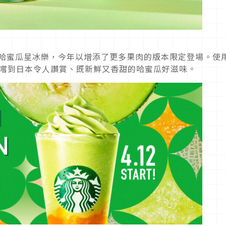
的哈蜜瓜星冰樂，今年以增添了更多果肉的版本限定登場。使
品嚐到日本令人讚賞、既新鮮又香甜的哈蜜瓜好滋味。