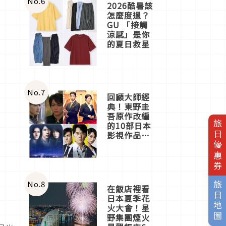
No.
6
2026酷暑該
怎麼度過？
GU 「接觸
涼感」是你
的夏日救星
No.
7
回顧大師經
典！東野圭
吾原作改編
旅日優惠券
的10部日本
影視作品推
薦
No.
8
旅日地圖
在飯店裡看
日本夏季花
火大會！星
野集團煙火