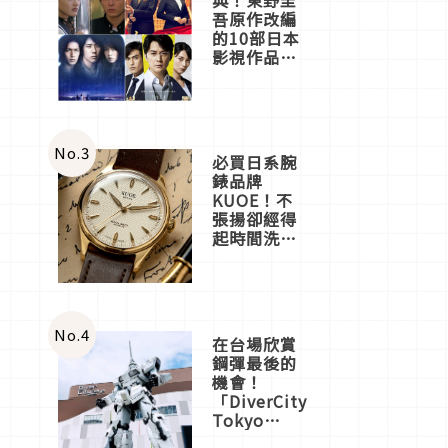
吾原作改編
的10部日本
影視作品推
薦
No.
3
必買日系腕
錶品牌
KUOE！不
張揚卻經得
起時間洗鍊
的經典之作
五選
No.
4
在台場欣賞
鋼彈最後的
機會！
「DiverCity
Tokyo
Plaza」搭