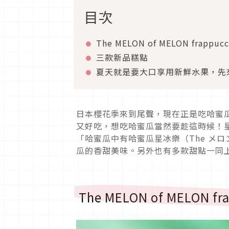
目次
The MELON of MELON fra
三款新品糕點
夏天就是要大口享用新鮮水果，先
日本櫻花季來到尾聲，現在正是吃哈蜜
又好吃，想吃哈蜜瓜當然要趁這時候！
「哈蜜瓜中有哈蜜瓜星冰樂（The メロ
瓜的香甜美味。另外也有多款甜點一同
The MELON of MELO