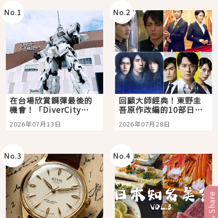
No.
1
No.
2
在台場欣賞鋼彈最後的
回顧大師經典！東野圭
機會！「DiverCity
吾原作改編的10部日本
Tokyo Plaza」搭船、
影視作品推薦
2026年07月13日
2026年07月28日
購物、美食及夜景，一
次全體驗
No.
3
No.
4
Share