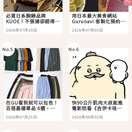
必買日系腕錶品牌
用日本最大美食網站
KUOE！不張揚卻經得起
Gurunavi 客製化預約九
時間洗鍊的經典之作五
大都市餐廳，打造專屬
2026年07月20日
2026年07月03日
選
美食體驗！
No.
5
No.
6
在GU看到就可以包色！
快90公斤肌肉大叔能進
百搭基礎單品 6選，閉
電影院看《吉伊卡哇》
眼全收也不心疼
嗎？日本重金屬樂團
2026年07月25日
2026年08月03日
「打首」會長與nagano
老師一同給出了答案