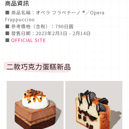
商品資訊
■ 商品名稱：オペラ フラペチーノ ®／Opera
Frappuccino
■ 參考價格（含稅）：790日圓
■ 發售日期：2023年2月3日 - 2月14日
■
OFFICIAL SITE
二款巧克力蛋糕新品