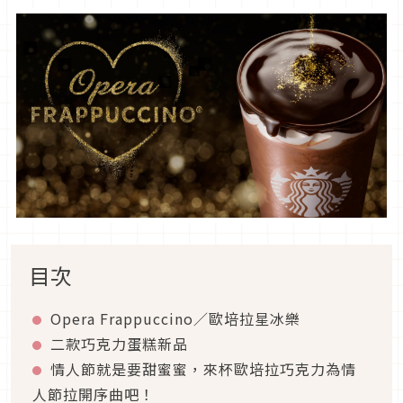
目次
Opera Frappuccino／歐培拉星冰樂
二款巧克力蛋糕新品
情人節就是要甜蜜蜜，來杯歐培拉巧克力為情
人節拉開序曲吧！