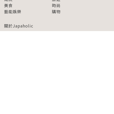
美食
時尚
藝能娛樂
購物
關於Japaholic
關於我們
免責事項
寫手招募
Japaholic Girls招募
廣告、合作洽談
關鍵字列表
お問い合わせ
看看更多有關Japaholic！