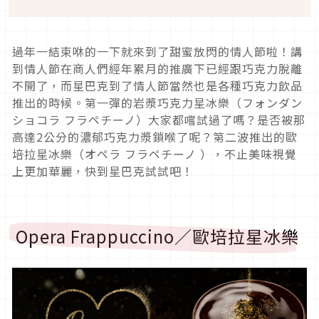
過年一結束咻的一下就來到了甜蜜放閃的情人節啦！講
到情人節在商人們經年累月的推廣下已經跟巧克力脫離
不開了，而星巴克到了情人節當然也是各種巧克力飲品
推出的時候。第一彈的岩漿巧克力星冰樂（フォンダン
ショコラ フラペチーノ）大家都嚐試過了嗎？是否被那
高達2公分的濃郁巧克力漿鎖喉了呢？第二波推出的歐
培拉星冰樂（オペラ フラペチーノ ），不止美味視覺
上更加華麗，快到星巴克試試吧！
Opera Frappuccino／歐培拉星冰樂