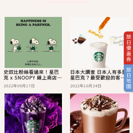
旅日優惠券
旅日地圖
史奴比粉絲看過來！星巴
日本大調查 日本人有多愛
克 x SNOOPY 線上商店限
星巴克？最受歡迎的客製
定販售，PEANUTS家族等
化飲料5選
2022年09月17日
2022年10月24日
你來收集