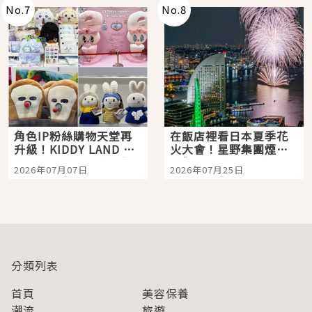
No.
7
No.
8
角色IP粉絲購物天堂再
在飯店裡看日本夏季花
升級！KIDDY LAND 原
火大會！星野集團煙火
宿店吉伊卡哇迎客，新
景觀飯店6選，讓你不用
2026年07月07日
2026年07月25日
開幕 OMOKADO 店3分
人擠人悠閒欣賞
即達
分類列表
首頁
美容保養
潮流
旅遊