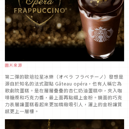
圖片來源
第二彈的歐培拉星冰樂（オペラ フラペチーノ）發想是
源自於知名的法式甜點 Gâteau opéra，也有人稱它為
歌劇院蛋糕。是在層層疊疊的杏仁奶油蛋糕中，夾入咖
啡糖漿和巧克力醬，最上面再點綴上金粉。鏡面的巧克
力表層讓蛋糕看起來更加精緻吸引人，灑上的金粉讓質
感更上一層樓。