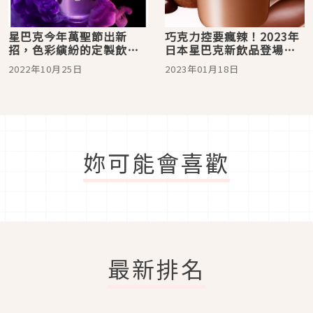
星巴克今年萬聖節出新
巧克力控要瘋辣！2023年
招，色彩縯紛的定製飲
日本星巴克新飲品登場：
料，讓你成為路上最吸引
超人氣「翻糖巧克力星冰
2022年10月25日
2023年01月18日
目光的搞怪之星！
樂」來日本就能喝到啦
妳可能會喜歡
最新排名