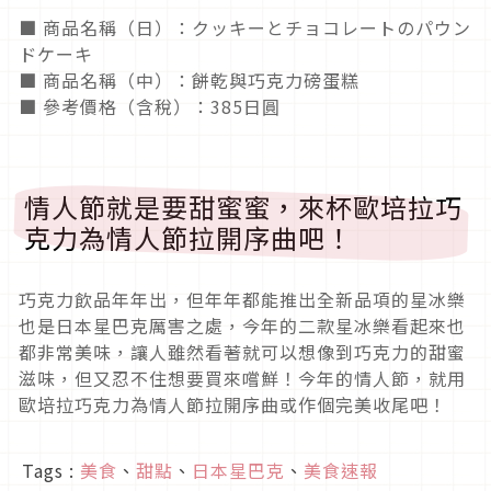
■ 商品名稱（日）：クッキーとチョコレートのパウン
ドケーキ
■ 商品名稱（中）：餅乾與巧克力磅蛋糕
■ 參考價格（含稅）：385日圓
情人節就是要甜蜜蜜，來杯歐培拉巧
克力為情人節拉開序曲吧！
巧克力飲品年年出，但年年都能推出全新品項的星冰樂
也是日本星巴克厲害之處，今年的二款星冰樂看起來也
都非常美味，讓人雖然看著就可以想像到巧克力的甜蜜
滋味，但又忍不住想要買來嚐鮮！今年的情人節，就用
歐培拉巧克力為情人節拉開序曲或作個完美收尾吧！
Tags :
美食
、
甜點
、
日本星巴克
、
美食速報