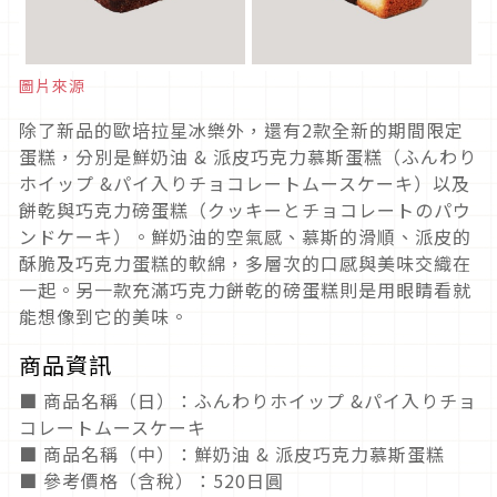
圖片來源
除了新品的歐培拉星冰樂外，還有2款全新的期間限定
蛋糕，分別是鮮奶油 & 派皮巧克力慕斯蛋糕（ふんわり
ホイップ &パイ入りチョコレートムースケーキ）以及
餅乾與巧克力磅蛋糕（クッキーとチョコレートのパウ
ンドケーキ）。鮮奶油的空氣感、慕斯的滑順、派皮的
酥脆及巧克力蛋糕的軟綿，多層次的口感與美味交織在
一起。另一款充滿巧克力餅乾的磅蛋糕則是用眼睛看就
能想像到它的美味。
商品資訊
■ 商品名稱（日）：ふんわりホイップ &パイ入りチョ
コレートムースケーキ
■ 商品名稱（中）：鮮奶油 & 派皮巧克力慕斯蛋糕
■ 參考價格（含稅）：520日圓