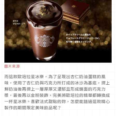
圖片來源
而這款歐培拉星冰樂，為了呈現出杏仁奶油蛋糕的風
味，使用了杏仁奶與巧克力所打成的冰沙為基底，擠上
鮮奶油後再擠上一層厚厚又濃郁且形成鏡面的巧克力
漿，最後再以金粉裝飾，完美將歐培拉的精華都轉換成
一杯星冰樂。喜歡法式甜點的妳，怎麼能錯過這款精心
製作的期間限定美味飲品呢？