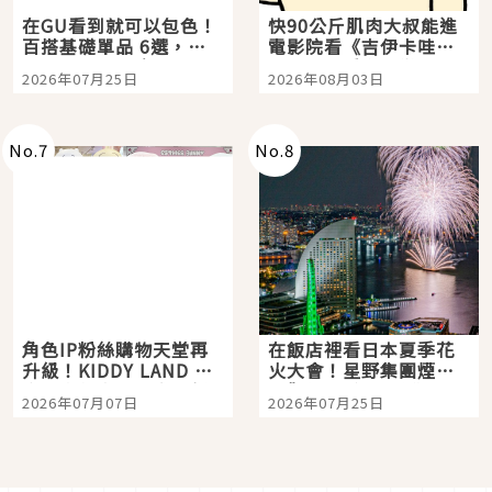
在GU看到就可以包色！
快90公斤肌肉大叔能進
百搭基礎單品 6選，閉
電影院看《吉伊卡哇》
眼全收也不心疼
嗎？日本重金屬樂團
2026年07月25日
2026年08月03日
「打首」會長與nagano
老師一同給出了答案
No.
7
No.
8
角色IP粉絲購物天堂再
在飯店裡看日本夏季花
升級！KIDDY LAND 原
火大會！星野集團煙火
宿店吉伊卡哇迎客，新
景觀飯店6選，讓你不用
2026年07月07日
2026年07月25日
開幕 OMOKADO 店3分
人擠人悠閒欣賞
即達