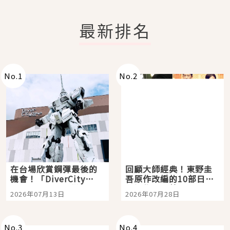
最新排名
No.
1
No.
2
在台場欣賞鋼彈最後的
回顧大師經典！東野圭
機會！「DiverCity
吾原作改編的10部日本
Tokyo Plaza」搭船、
影視作品推薦
2026年07月13日
2026年07月28日
購物、美食及夜景，一
次全體驗
No.
3
No.
4