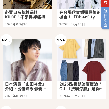
旅日地圖
必買日系腕錶品牌
在台場欣賞鋼彈最後的
KUOE！不張揚卻經得起
機會！「DiverCity
時間洗鍊的經典之作五
Tokyo Plaza」搭船、
2026年07月20日
2026年07月13日
選
購物、美食及夜景，一
次全體驗
No.
5
No.
6
日本演員「山田裕貴」
2026酷暑該怎麼度過？
介紹，從怪演系俳優走
GU 「接觸涼感」是你的
向國民級日劇主角
夏日救星
2026年07月24日
2026年06月25日