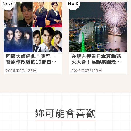
No.
7
No.
8
回顧大師經典！東野圭
在飯店裡看日本夏季花
吾原作改編的10部日本
火大會！星野集團煙火
影視作品推薦
景觀飯店6選，讓你不用
2026年07月28日
2026年07月25日
人擠人悠閒欣賞
妳可能會喜歡