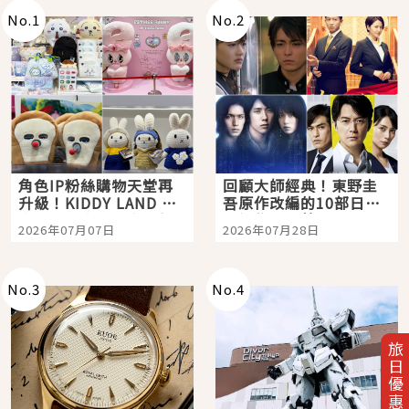
No.
1
No.
2
角色IP粉絲購物天堂再
回顧大師經典！東野圭
升級！KIDDY LAND 原
吾原作改編的10部日本
宿店吉伊卡哇迎客，新
影視作品推薦
2026年07月07日
2026年07月28日
開幕 OMOKADO 店3分
即達
No.
3
No.
4
旅日優惠券