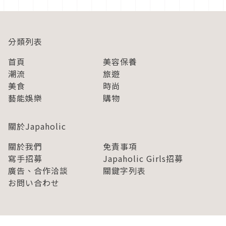
分類列表
首頁
美容保養
潮流
旅遊
美食
時尚
藝能娛樂
購物
關於Japaholic
關於我們
免責事項
寫手招募
Japaholic Girls招募
廣告、合作洽談
關鍵字列表
お問い合わせ