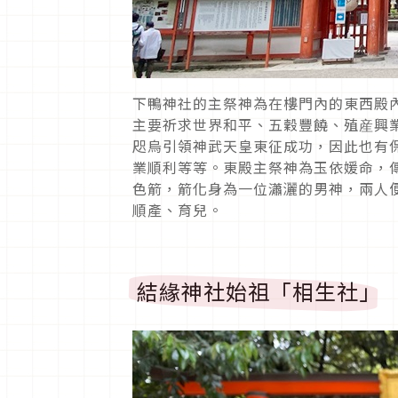
下鴨神社的主祭神為在樓門內的東西殿
主要祈求世界和平、五穀豐饒、殖産興
咫烏引領神武天皇東征成功，因此也有
業順利等等。東殿主祭神為玉依媛命，
色箭，箭化身為一位瀟灑的男神，兩人
順產、育兒。
結緣神社始祖「相生社」