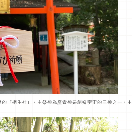
祖的「相生社」，主祭神為產靈神是創造宇宙的三神之一，