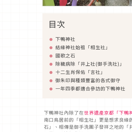
目次
下鴨神社
結緣神社始祖「相生社」
國歌之石
除穢病除「井上社(御手洗社)」
十二生肖保佑「言社」
御朱印與種類豐富的各式御守
一年四季都適合參訪的下鴨神社
下鴨神社內除了在
世界遺產京都「下鴨神社
南口鳥居前的「相生社」更是想求良緣
石」、相傳是御手洗團子發祥之地的「井