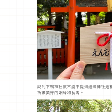
說到下鴨神社就不能不提到結緣神社始
祈求美好的姻緣和長壽。