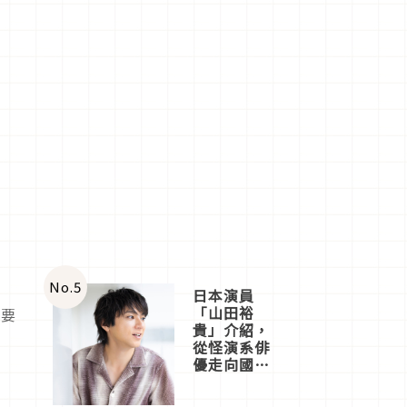
No.
5
日本演員
「山田裕
主要
貴」介紹，
從怪演系俳
優走向國民
級日劇主角