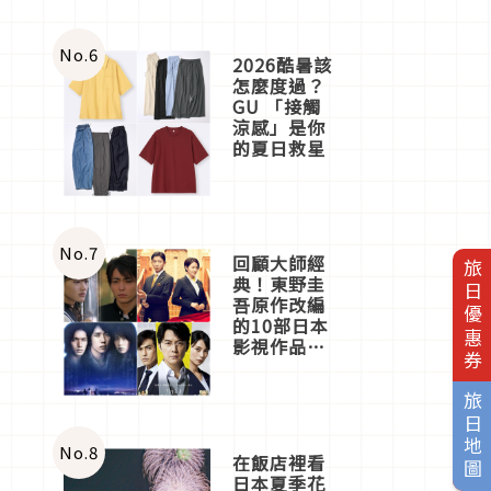
No.
6
2026酷暑該
怎麼度過？
GU 「接觸
涼感」是你
的夏日救星
No.
7
回顧大師經
旅日優惠券
典！東野圭
吾原作改編
的10部日本
影視作品推
薦
旅日地圖
No.
8
在飯店裡看
日本夏季花