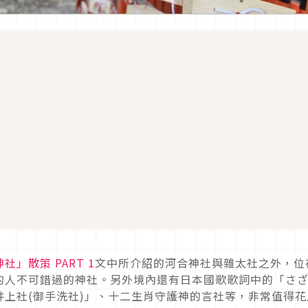
」散策 PART 1
文中所介紹的河合神社與雜太社之外，位
的人不可錯過的神社。另外境內還有日本國歌歌詞中的「さ
上社(御手洗社)」、十二生肖守護神的言社等，非常值得花