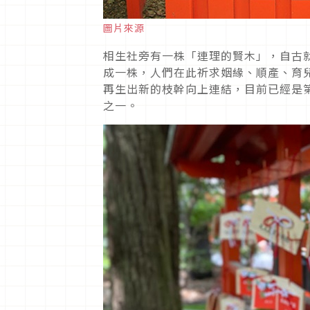
圖片來源
相生社旁有一株「連理的賢木」，自古
成一株，人們在此祈求姻緣、順產、育
再生出新的枝幹向上連結，目前已經是
之一。