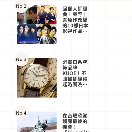
店3分即達
No.
2
回顧大師經
典！東野圭
吾原作改編
的10部日本
影視作品推
薦
No.
3
必買日系腕
錶品牌
KUOE！不
張揚卻經得
起時間洗鍊
的經典之作
五選
No.
4
在台場欣賞
鋼彈最後的
機會！