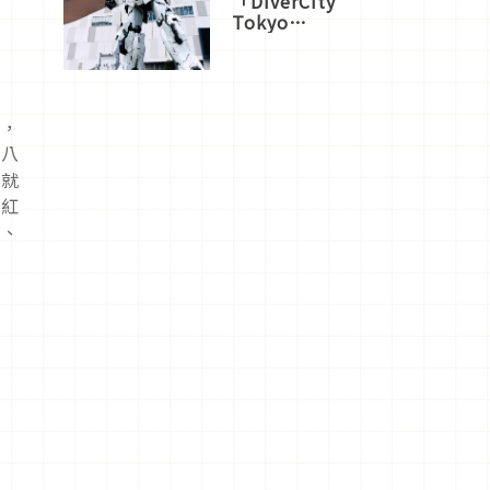
「DiverCity
Tokyo
Plaza」搭
船、購物、
美食及夜
景，一次全
體驗
神，
鵄八
學就
的紅
育、