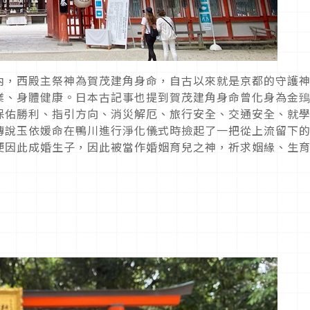
內，西殿主祭神為賀茂建角身命，自古以來就是京都的守護
業、身體健康。日本古記事也提到賀茂建角身命曾化身為金
保佑勝利、指引方向、消災解厄、旅行安全、交通安全、就
傳說玉依媛命在鴨川進行淨化儀式時撿起了一把從上流留下
便因此成婚生子，因此被當作婚姻育兒之神，祈求姻緣、生