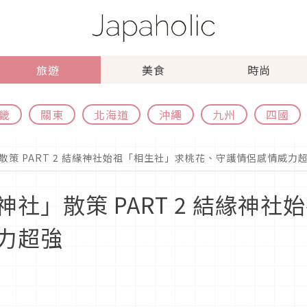
旅遊
美食
時尚
畿
關東
北海道
沖繩
九州
四國
策 PART 2 結緣神社始祖「相生社」求桃花、守護情侶感情威力
社」散策 PART 2 結緣神
力超強