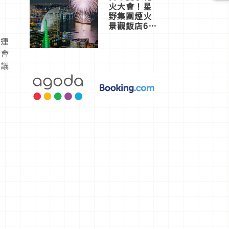
火大會！星
野集團煙火
景觀飯店6
選，讓你不
會連
用人擠人悠
定會
閒欣賞
思議