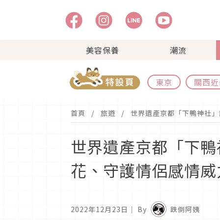
美容保養
潮流
東京
關西近
首頁
旅遊
世界遺產京都「下鴨神社」散
世界遺產京都「下鴨神
花、守護情侶感情威
2022年12月23日
｜ By
跌倒阿姨