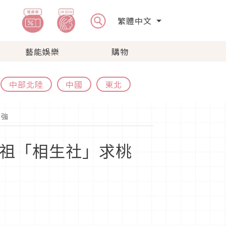
繁體中文
藝能娛樂
購物
中部北陸
中國
東北
超強
社始祖「相生社」求桃