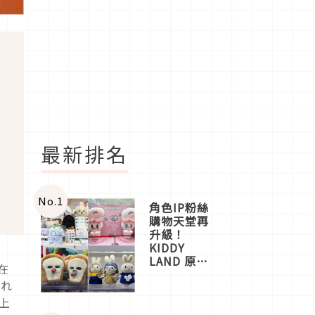
最新排名
No.
1
角色IP粉絲
購物天堂再
升級！
KIDDY
LAND 原宿
在
店吉伊卡哇
ざれ
迎客，新開
幕
上
OMOKADO