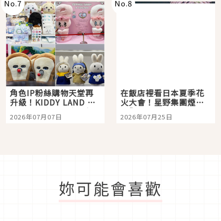
No.
7
No.
8
角色IP粉絲購物天堂再
在飯店裡看日本夏季花
升級！KIDDY LAND 原
火大會！星野集團煙火
宿店吉伊卡哇迎客，新
景觀飯店6選，讓你不用
2026年07月07日
2026年07月25日
開幕 OMOKADO 店3分
人擠人悠閒欣賞
即達
妳可能會喜歡