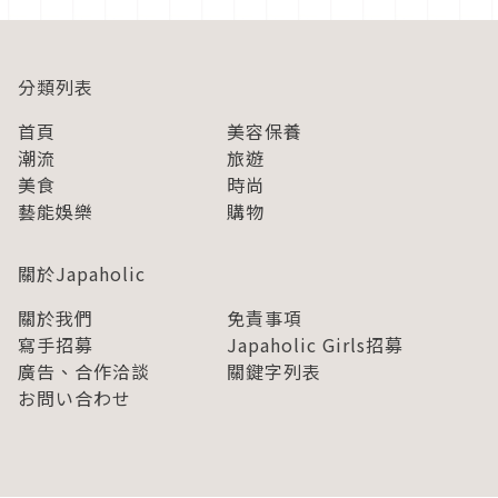
分類列表
首頁
美容保養
潮流
旅遊
美食
時尚
藝能娛樂
購物
關於Japaholic
關於我們
免責事項
寫手招募
Japaholic Girls招募
廣告、合作洽談
關鍵字列表
お問い合わせ