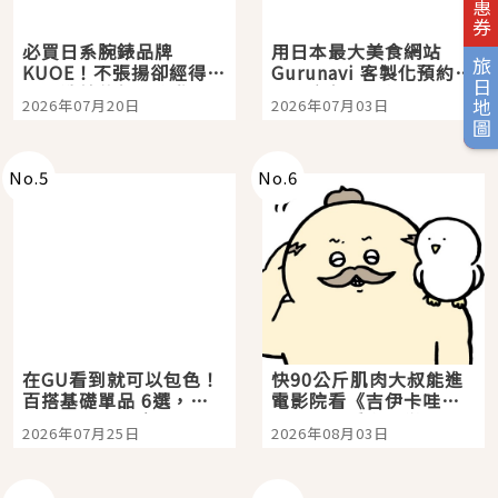
必買日系腕錶品牌
用日本最大美食網站
旅日地圖
KUOE！不張揚卻經得起
Gurunavi 客製化預約九
時間洗鍊的經典之作五
大都市餐廳，打造專屬
2026年07月20日
2026年07月03日
選
美食體驗！
No.
5
No.
6
在GU看到就可以包色！
快90公斤肌肉大叔能進
百搭基礎單品 6選，閉
電影院看《吉伊卡哇》
眼全收也不心疼
嗎？日本重金屬樂團
2026年07月25日
2026年08月03日
「打首」會長與nagano
老師一同給出了答案