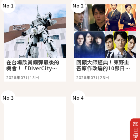
No.
1
No.
2
在台場欣賞鋼彈最後的
回顧大師經典！東野圭
機會！「DiverCity
吾原作改編的10部日本
Tokyo Plaza」搭船、
影視作品推薦
2026年07月13日
2026年07月28日
購物、美食及夜景，一
次全體驗
No.
3
No.
4
旅日優惠券