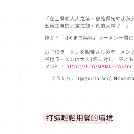
「在上餐給大人之前，會確保先給小孩
五碗免費的兒童拉麵，真的太神了。」
神か？「小6まで無料」ラーメン一蘭に
お子様ラーメンを親御さんのラーメン
子様ラーメンは大人1名に対し、子ども
マジ神。
https://t.co/MAMCErWqlm
— ぐうたらこ (@guutaraco)
Novembe
打造輕鬆用餐的環境