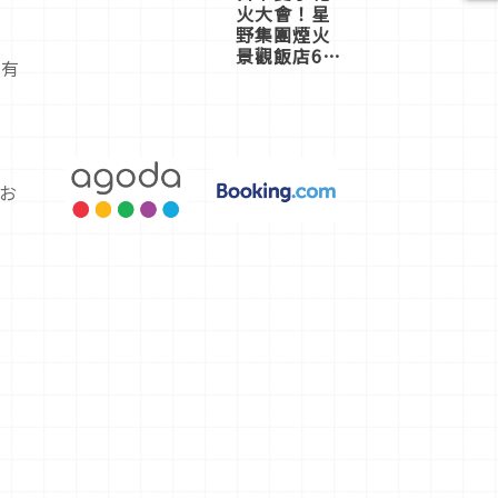
火大會！星
野集團煙火
景觀飯店6
就有
選，讓你不
用人擠人悠
閒欣賞
お