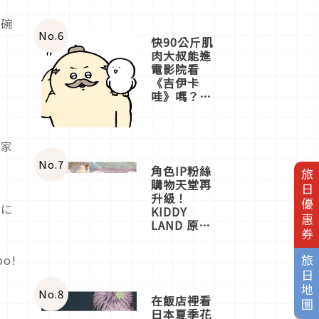
五碗
No.
6
快90公斤肌
肉大叔能進
電影院看
《吉伊卡
哇》嗎？日
本重金屬樂
團「打首」
會長與
大家
nagano老師
一同給出了
No.
7
角色IP粉絲
旅日優惠券
答案
購物天堂再
升級！
国に
KIDDY
LAND 原宿
店吉伊卡哇
迎客，新開
o!
旅日地圖
幕
OMOKADO
店3分即達
No.
8
在飯店裡看
日本夏季花