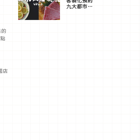
客製化預約
九大都市餐
廳，打造專
屬美食體
驗！
態的
能點
國店