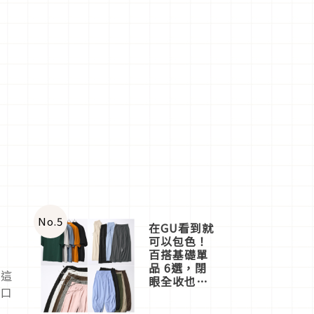
No.
5
在GU看到就
可以包色！
百搭基礎單
品 6選，閉
此這
眼全收也不
的口
心疼