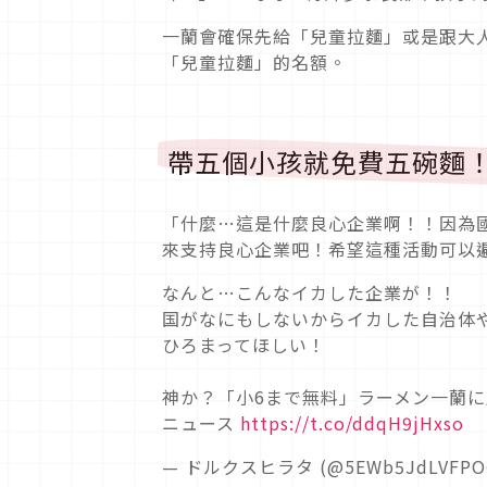
一蘭會確保先給「兒童拉麵」或是跟大
「兒童拉麵」的名額。
帶五個小孩就免費五碗麵
「什麼…這是什麼良心企業啊！！因為
來支持良心企業吧！希望這種活動可以
なんと…こんなイカした企業が！！
国がなにもしないからイカした自治体
ひろまってほしい！
神か？「小6まで無料」ラーメン一蘭に感動
ニュース
https://t.co/ddqH9jHxso
— ドルクスヒラタ (@5EWb5JdLVFPO