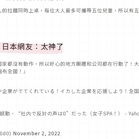
人的拉麵同時上桌，每位大人最多可攜帶五位兒童，所以有
！日本網友：太神了
國家都沒有動作，所以好心的地方團體和公司都在行動了！
遍布全國！」
や企業がでてくれている！イカした企業を応援しよう！全
、“社内で反対の声は0”だった（女子SPA！） - Yaho
0d0)
November 2, 2022