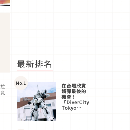
最新排名
No.
1
在台場欣賞
蘭拉
鋼彈最後的
究竟
機會！
「DiverCity
Tokyo
Plaza」搭
船、購物、
美食及夜
景，一次全