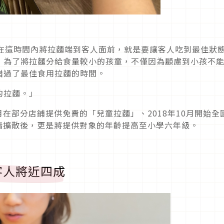
須在這時間內將拉麵端到客人面前，就是要讓客人吃到最佳狀
，為了將拉麵分給食量較小的孩童，不僅因為顧慮到小孩不
錯過了最佳食用拉麵的時間。
的拉麵。」
月在部分店鋪提供免費的「兒童拉麵」、2018年10月開始全
疫情擴散後，更是將提供對象的年齡提高至小學六年級。
客人將近四成