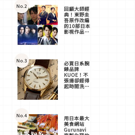
體驗
No.
2
回顧大師經
典！東野圭
吾原作改編
的10部日本
影視作品推
薦
No.
3
必買日系腕
錶品牌
KUOE！不
張揚卻經得
起時間洗鍊
的經典之作
五選
No.
4
用日本最大
美食網站
Gurunavi