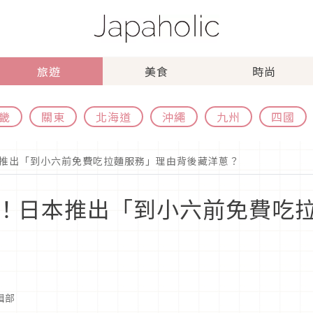
旅遊
美食
時尚
畿
關東
北海道
沖繩
九州
四國
推出「到小六前免費吃拉麵服務」理由背後藏洋蔥？
！日本推出「到小六前免費吃
編輯部