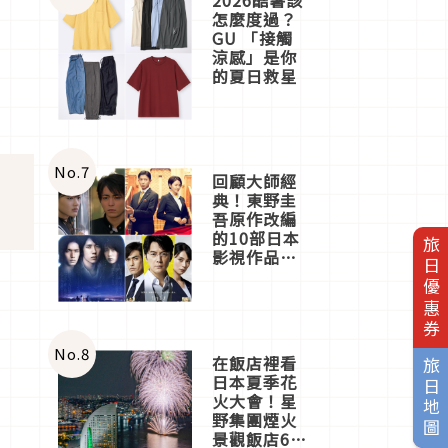
怎麼度過？
GU 「接觸
涼感」是你
的夏日救星
No.
7
回顧大師經
典！東野圭
吾原作改編
的10部日本
旅日優惠券
影視作品推
薦
No.
8
在飯店裡看
旅日地圖
日本夏季花
火大會！星
野集團煙火
景觀飯店6