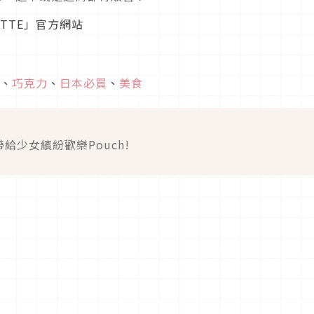
OTTE」官方網站
、
巧克力
、
日本必買
、
美食
給少女繽紛歡樂Pouch!