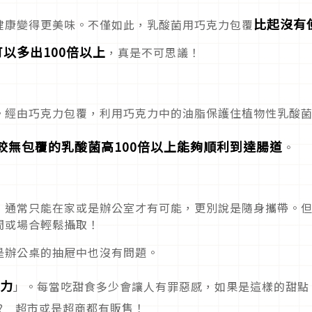
比起沒有
健康變得更美味。不僅如此，乳酸菌用巧克力包覆
以多出100倍以上
，真是不可思議！
。經由巧克力包覆，利用巧克力中的油脂保護住植物性乳酸
較無包覆的乳酸菌高100倍以上能夠順利到達腸道
。
，通常只能在家或是辦公室才有可能，更別說是隨身攜帶。
間或場合輕鬆攝取！
是辦公桌的抽屜中也沒有問題。
力
」。每當吃甜食多少會讓人有罪惡感，如果是這樣的甜點
? 超市或是超商都有販售！