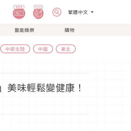
繁體中文
藝能娛樂
購物
中部北陸
中國
東北
力」美味輕鬆變健康！