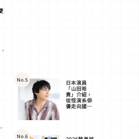
使
菌。
No.
5
日本演員
「山田裕
但
貴」介紹，
從怪演系俳
優走向國民
級日劇主角
，
No.
6
2026酷暑該