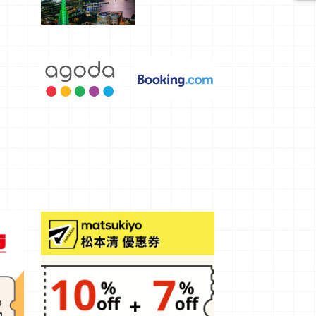
選，讓你不
用人擠人悠
閒欣賞