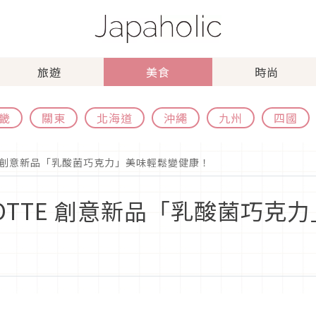
旅遊
美食
時尚
畿
關東
北海道
沖繩
九州
四國
E 創意新品「乳酸菌巧克力」美味輕鬆變健康！
OTTE 創意新品「乳酸菌巧克