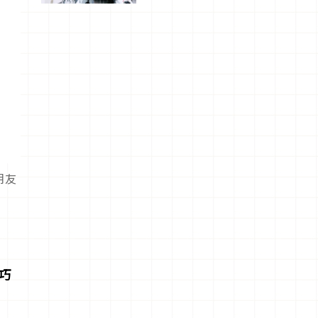
美食及夜
景，一次全
體驗
朋友
菌巧