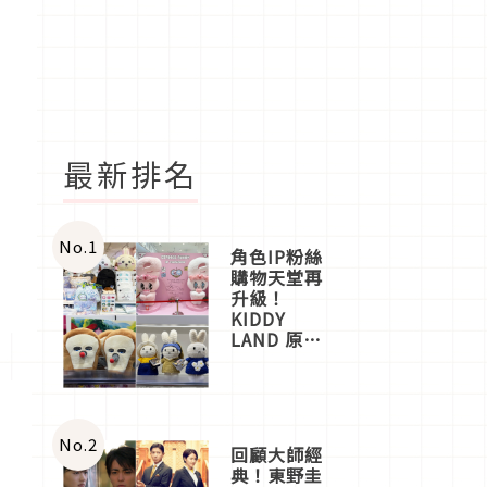
最新排名
No.
1
角色IP粉絲
購物天堂再
升級！
KIDDY
LAND 原宿
店吉伊卡哇
迎客，新開
幕
OMOKADO
店3分即達
No.
2
回顧大師經
典！東野圭