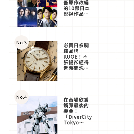
吾原作改編
的10部日本
影視作品推
薦
No.
3
必買日系腕
錶品牌
KUOE！不
張揚卻經得
起時間洗鍊
的經典之作
五選
No.
4
在台場欣賞
鋼彈最後的
機會！
「DiverCity
Tokyo
Plaza」搭
船、購物、