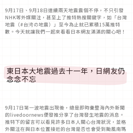
9月17日、9月18日連續兩天地震震個不停，不只引發
NHK等外媒關注，甚至上了推特熱搜關鍵字，如「台灣
地震（#台湾の地震）」至今為止就已累積15萬推特
數。今天就讓我們一起來看看日本網友滿滿的關心吧！
東日本大地震過去十一年，日網友仍
念念不忘
9月17日第一波地震出現後，總是即時彙整海內外新聞
的livedoornews便發推分享了台灣發生地震的消息。
推特下的留言可以看見許多日本人關心台灣狀況，並格
外關注在與日本位置接近的台灣是否也會受到颱風南瑪