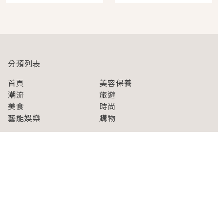
人擠人悠閒欣賞
分類列表
首頁
美容保養
潮流
旅遊
美食
時尚
藝能娛樂
購物
關於Japaholic
關於我們
免責事項
寫手招募
Japaholic Girls招募
廣告、合作洽談
關鍵字列表
お問い合わせ