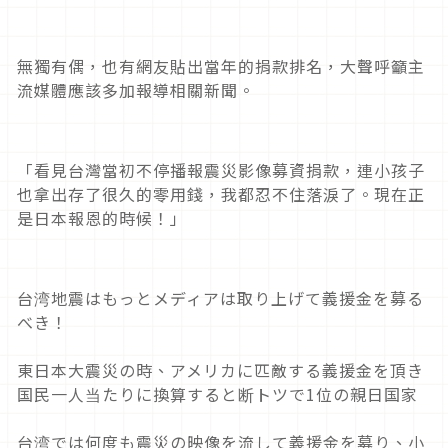
無獨有偶，也有網友貼出當年的捐款排名，大聲呼籲主
流媒體應該多加報導相關新聞。
「看見台灣當初不停播報震災影像募資捐款，連小孩子
也拿出存了很久的零用錢，我都忍不住落淚了。現在正
是日本報恩的時候！」
台湾地震はもっとメディアは取り上げて義援金を募る
べき！
東日本大震災の時、アメリカに匹敵する義援金を頂き
国民一人当たりに換算すると断トツで1位の親日国家
台湾では何度も震災の映像を流して義援金を募り、小