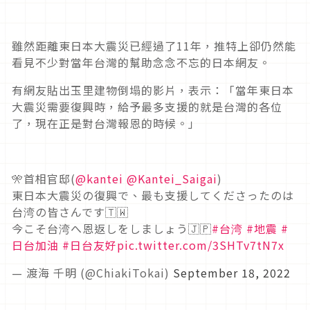
雖然距離東日本大震災已經過了11年，推特上卻仍然能
看見不少對當年台灣的幫助念念不忘的日本網友。
有網友貼出玉里建物倒塌的影片，表示：「當年東日本
大震災需要復興時，給予最多支援的就是台灣的各位
了，現在正是對台灣報恩的時候。」
🎌首相官邸(
@kantei
@Kantei_Saigai
)
東日本大震災の復興で、最も支援してくださったのは
台湾の皆さんです🇹🇼
今こそ台湾へ恩返しをしましょう🇯🇵
#台湾
#地震
#
日台加油
#日台友好
pic.twitter.com/3SHTv7tN7x
— 渡海 千明 (@ChiakiTokai)
September 18, 2022