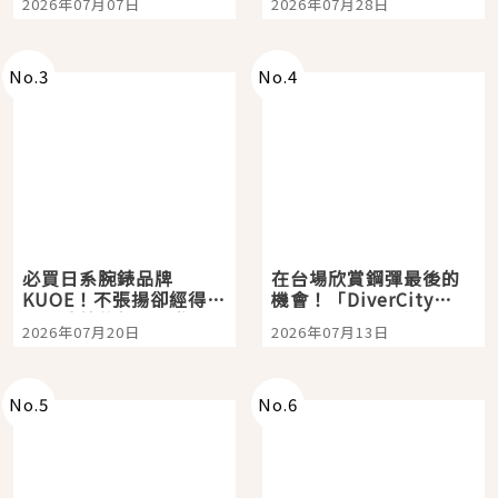
2026年07月07日
2026年07月28日
開幕 OMOKADO 店3分
即達
No.
3
No.
4
必買日系腕錶品牌
在台場欣賞鋼彈最後的
KUOE！不張揚卻經得起
機會！「DiverCity
時間洗鍊的經典之作五
Tokyo Plaza」搭船、
2026年07月20日
2026年07月13日
選
購物、美食及夜景，一
次全體驗
No.
5
No.
6