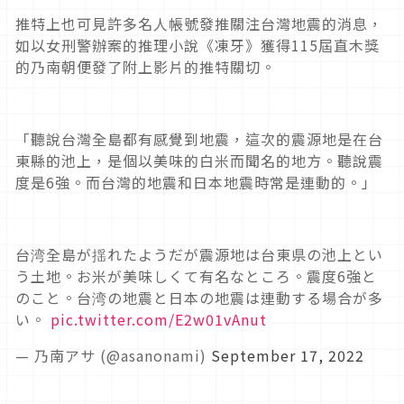
推特上也可見許多名人帳號發推關注台灣地震的消息，
如以女刑警辦案的推理小說《凍牙》獲得115屆直木獎
的乃南朝便發了附上影片的推特關切。
「聽說台灣全島都有感覺到地震，這次的震源地是在台
東縣的池上，是個以美味的白米而聞名的地方。聽說震
度是6強。而台灣的地震和日本地震時常是連動的。」
台湾全島が揺れたようだが震源地は台東県の池上とい
う土地。お米が美味しくて有名なところ。震度6強と
のこと。台湾の地震と日本の地震は連動する場合が多
い。
pic.twitter.com/E2w01vAnut
— 乃南アサ (@asanonami)
September 17, 2022