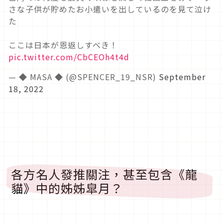
さな子供が貯めたお小遣いを出しているのを見て泣け
た
ここは日本が恩返しすべき！
pic.twitter.com/CbCEOh4t4d
— ◆ MASA ◆ (@SPENCER_19_NSR)
September
18, 2022
各方名人發推關注，甚至包含《龍
貓》中的姊姊皐月？