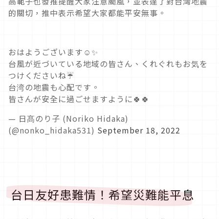
高範子也發推提醒大家注意颱風，並表達了對台灣地震
的關切，推中表示希望大家都能平安無事。
おはようございます☺️✨
台風が近づいている地域の皆さん、くれぐれもお気を
つけくださいね☔️
台湾の地震も心配です。
皆さんが安全に過ごせますように🍀🍀
— 日髙のり子 (Noriko Hidaka)
(@nonko_hidaka531)
September 18, 2022
台日友好患難情！希望災難能平息