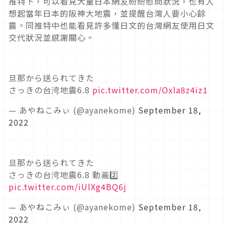
推特下，可以看見大量日本網友紛紛慰問狀況，也有人
想起當年日本的阪神大地震，並提醒台灣人要小心餘
震。同推特中也能看見許多懂日文的台灣網友使用日文
交代狀況並感謝關心。
旦那から送られてきた
さっきの台湾地震6.8
pic.twitter.com/Oxla8z4iz1
— あやねこみぃ (@ayanekome)
September 18,
2022
旦那から送られてきた
さっきの台湾地震6.8 動画2️⃣
pic.twitter.com/iUlXg4BQ6j
— あやねこみぃ (@ayanekome)
September 18,
2022