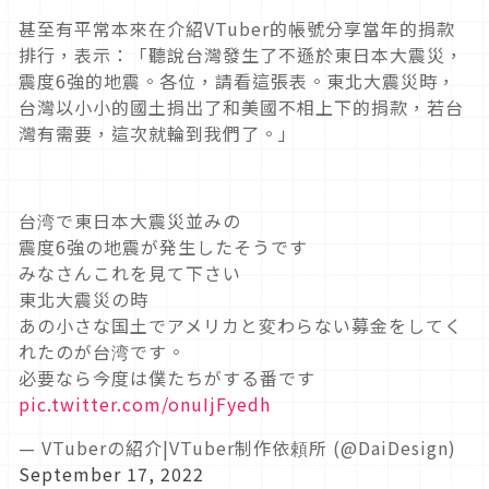
甚至有平常本來在介紹VTuber的帳號分享當年的捐款
排行，表示：「聽說台灣發生了不遜於東日本大震災，
震度6強的地震。各位，請看這張表。東北大震災時，
台灣以小小的國土捐出了和美國不相上下的捐款，若台
灣有需要，這次就輪到我們了。」
台湾で東日本大震災並みの
震度6強の地震が発生したそうです
みなさんこれを見て下さい
東北大震災の時
あの小さな国土でアメリカと変わらない募金をしてく
れたのが台湾です。
必要なら今度は僕たちがする番です
pic.twitter.com/onuIjFyedh
— VTuberの紹介|VTuber制作依頼所 (@DaiDesign)
September 17, 2022