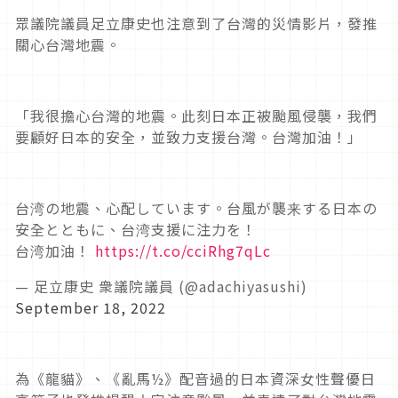
眾議院議員足立康史也注意到了台灣的災情影片，發推
關心台灣地震。
「我很擔心台灣的地震。此刻日本正被颱風侵襲，我們
要顧好日本的安全，並致力支援台灣。台灣加油！」
台湾の地震、心配しています。台風が襲来する日本の
安全とともに、台湾支援に注力を！
台湾加油！
https://t.co/cciRhg7qLc
— 足立康史 衆議院議員 (@adachiyasushi)
September 18, 2022
為《龍貓》、《亂馬½》配音過的日本資深女性聲優日