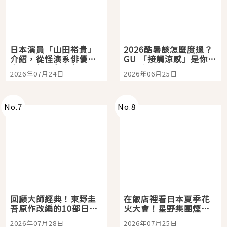
日本演員「山田裕貴」
2026酷暑該怎麼度過？
介紹，從怪演系俳優走
GU 「接觸涼感」是你的
向國民級日劇主角
夏日救星
2026年07月24日
2026年06月25日
No.
7
No.
8
回顧大師經典！東野圭
在飯店裡看日本夏季花
吾原作改編的10部日本
火大會！星野集團煙火
影視作品推薦
景觀飯店6選，讓你不用
2026年07月28日
2026年07月25日