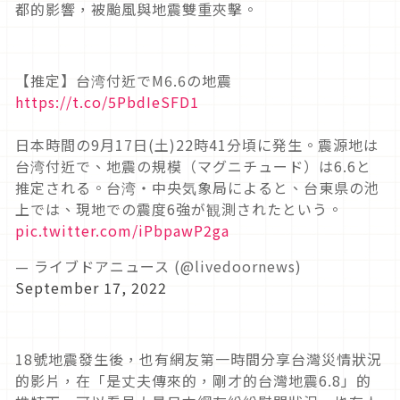
都的影響，被颱風與地震雙重夾擊。
【推定】台湾付近でM6.6の地震
https://t.co/5PbdIeSFD1
日本時間の9月17日(土)22時41分頃に発生。震源地は
台湾付近で、地震の規模（マグニチュード）は6.6と
推定される。台湾・中央気象局によると、台東県の池
上では、現地での震度6強が観測されたという。
pic.twitter.com/iPbpawP2ga
— ライブドアニュース (@livedoornews)
September 17, 2022
18號地震發生後，也有網友第一時間分享台灣災情狀況
的影片，在「是丈夫傳來的，剛才的台灣地震6.8」的