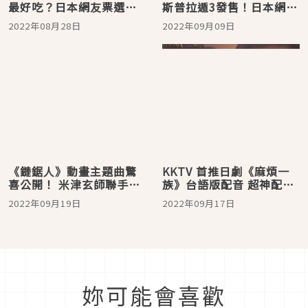
最好吃？日本網友票選
斯普拉遁3發售！日本網友
NO.1就是這一間
失心瘋等不及推特數爆棚
2022年08月28日
2022年09月09日
《鏈鋸人》動畫主題曲驚
KKTV 首推日劇《麻煩一
喜公開！ 米津玄師聯手
族》台語版配音 超神配音
King Gnu打造OP〈KICK
獲讚無違和 網友直呼「用
2022年09月19日
2022年09月17日
BACK〉 、ED 12歌手豪華
台語吵架太嗨了！」
陣容網友讚嘆「根本國家
代表隊！」
妳可能會喜歡