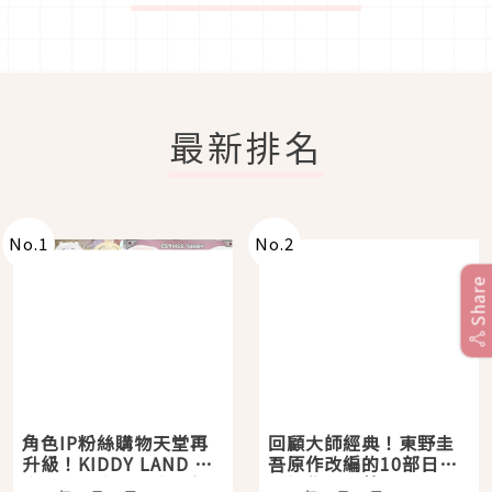
最新排名
No.
1
No.
2
Share
角色IP粉絲購物天堂再
回顧大師經典！東野圭
升級！KIDDY LAND 原
吾原作改編的10部日本
宿店吉伊卡哇迎客，新
影視作品推薦