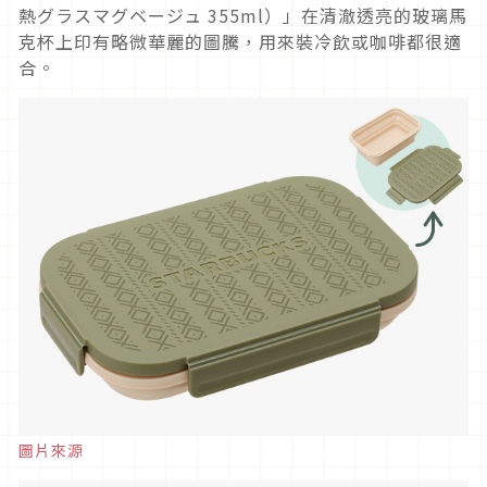
熱グラスマグベージュ 355ml）」在清澈透亮的玻璃馬
克杯上印有略微華麗的圖騰，用來裝冷飲或咖啡都很適
合。
圖片來源