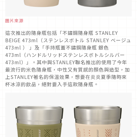
圖片來源
這次推出的隨身瓶包括「不鏽鋼隨身瓶 STANLEY
BEIGE 473ml（ステンレスボトル STANLEY ベージュ
473ml ） 」及「手持瓶蓋不鏽鋼隨身瓶 銀色
473ml（ハンドルリッドステンレスボトルシルバー
473ml）」。其中與STANLEY聯名推出的使用了今年
最流行的米色隨身瓶，中性又有質感的顏色與造型，加
上STANLEY著名的保溫效果，想要在炎炎夏季隨時來
杯冰涼的飲品，絕對要入手這款隨身瓶。