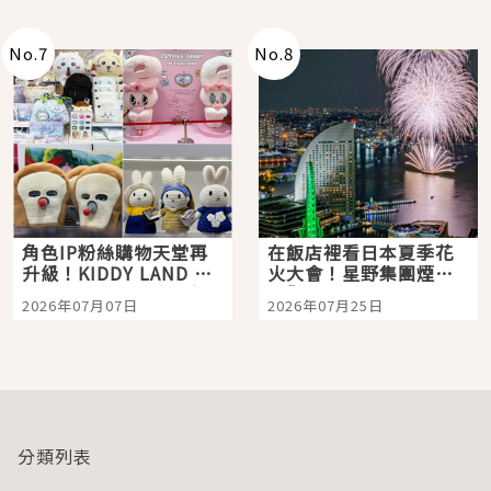
老師一同給出了答案
No.
7
No.
8
角色IP粉絲購物天堂再
在飯店裡看日本夏季花
升級！KIDDY LAND 原
火大會！星野集團煙火
宿店吉伊卡哇迎客，新
景觀飯店6選，讓你不用
2026年07月07日
2026年07月25日
開幕 OMOKADO 店3分
人擠人悠閒欣賞
即達
分類列表