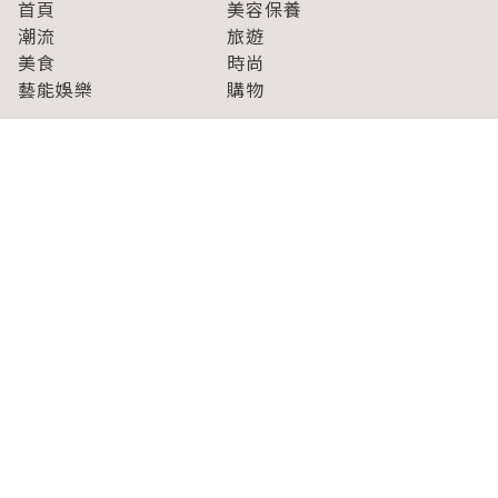
首頁
美容保養
潮流
旅遊
美食
時尚
藝能娛樂
購物
關於Japaholic
關於我們
免責事項
寫手招募
Japaholic Girls招募
廣告、合作洽談
關鍵字列表
お問い合わせ