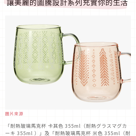
讓美麗的圖騰設計系列充實你的生活
圖片來源
「耐熱玻璃馬克杯 卡其色 355ml（耐熱グラスマグカ
ーキ 355ml ）」及「耐熱玻璃馬克杯 米色 355ml（耐