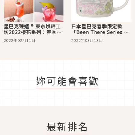
星巴克臻選 ® 東京烘焙工
日本星巴克春季限定款
坊2022櫻花系列：春季限
「Been There Series 」
定櫻花商品來報到囉！
繽紛上市 滿滿日本之春的
2022年02月11日
2022年03月13日
杯子太過可愛！
妳可能會喜歡
最新排名