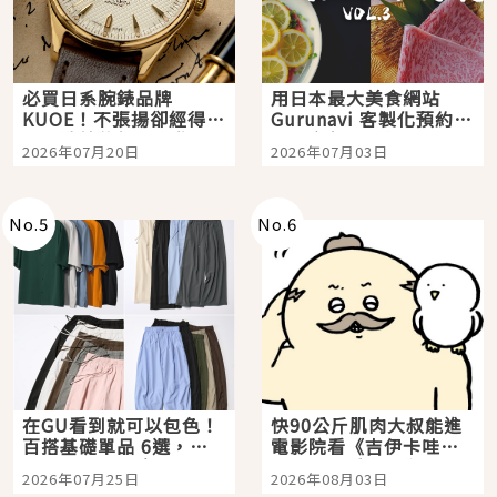
必買日系腕錶品牌
用日本最大美食網站
KUOE！不張揚卻經得起
Gurunavi 客製化預約九
時間洗鍊的經典之作五
大都市餐廳，打造專屬
2026年07月20日
2026年07月03日
選
美食體驗！
No.
5
No.
6
在GU看到就可以包色！
快90公斤肌肉大叔能進
百搭基礎單品 6選，閉
電影院看《吉伊卡哇》
眼全收也不心疼
嗎？日本重金屬樂團
2026年07月25日
2026年08月03日
「打首」會長與nagano