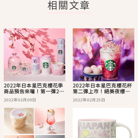
相關文章
2022年日本星巴克櫻花季
2022年日本星巴克櫻花杯
商品預告來囉！第一彈2月
第二彈上市！絕美夜櫻系
15日開跑，Sense of
列飲品好想喝
2022年02月09日
2022年02月25日
SAKURA Beauty 等你來
收集