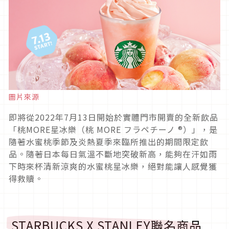
圖片來源
即將從2022年7月13日開始於實體門市開賣的全新飲品
「桃MORE星冰樂（桃 MORE フラペチーノ ®）」，是
隨著水蜜桃季節及炎熱夏季來臨所推出的期間限定飲
品。隨著日本每日氣溫不斷地突破新高，能夠在汗如雨
下時來杯清新涼爽的水蜜桃星冰樂，絕對能讓人感覺獲
得救贖。
STARBUCKS X STANLEY聯名商品