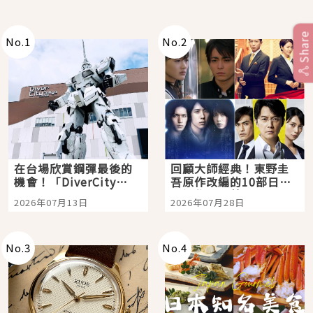
Share
No.
1
No.
2
在台場欣賞鋼彈最後的
回顧大師經典！東野圭
機會！「DiverCity
吾原作改編的10部日本
Tokyo Plaza」搭船、
影視作品推薦
2026年07月13日
2026年07月28日
購物、美食及夜景，一
次全體驗
No.
3
No.
4