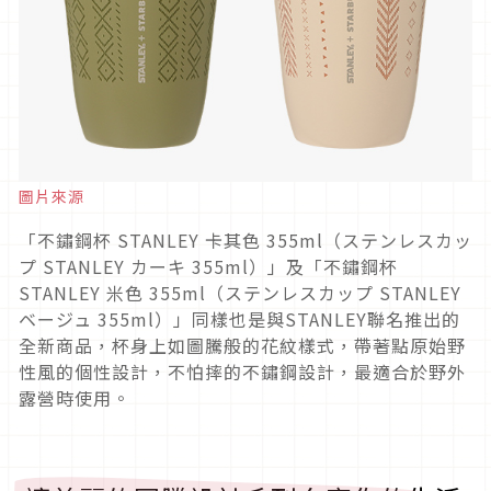
圖片來源
「不鏽鋼杯 STANLEY 卡其色 355ml（ステンレスカッ
プ STANLEY カーキ 355ml）」及「不鏽鋼杯
STANLEY 米色 355ml（ステンレスカップ STANLEY
ベージュ 355ml）」同樣也是與STANLEY聯名推出的
全新商品，杯身上如圖騰般的花紋樣式，帶著點原始野
性風的個性設計，不怕摔的不鏽鋼設計，最適合於野外
露營時使用。