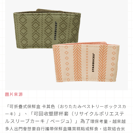
圖片來源
「可折疊式保鮮盒 卡其色（
おりたたみペストリーボックスカ
」、「可回收塑膠杯套（リサイクルポリエステ
ーキ
）
ルスリーブカーキ / ベージュ）」為了
環保考量，越來越
多人出門會想要自行攜帶保鮮盒購買糕點或鮮食，這款結合米