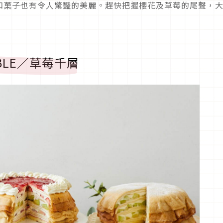
和菓子也有令人驚豔的美麗。趕快把握櫻花及草莓的尾聲，
&TABLE／草莓千層