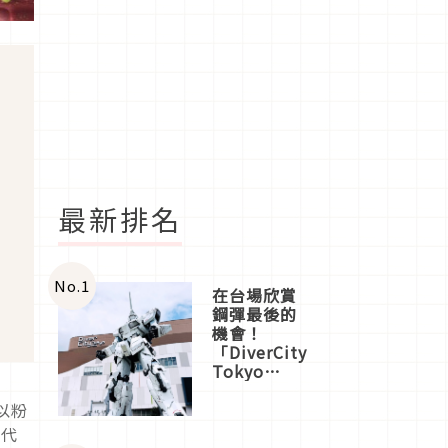
最新排名
No.
1
在台場欣賞
鋼彈最後的
機會！
「DiverCity
Tokyo
Plaza」搭
船、購物、
以粉
美食及夜
聖代
景，一次全