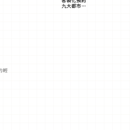
客製化預約
九大都市餐
廳，打造專
屬美食體
驗！
的輕