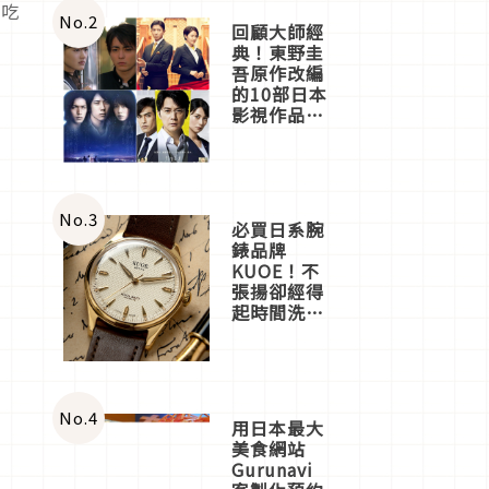
大吃
體驗
No.
2
回顧大師經
典！東野圭
吾原作改編
的10部日本
影視作品推
薦
No.
3
必買日系腕
錶品牌
KUOE！不
張揚卻經得
起時間洗鍊
的經典之作
五選
No.
4
用日本最大
美食網站
Gurunavi