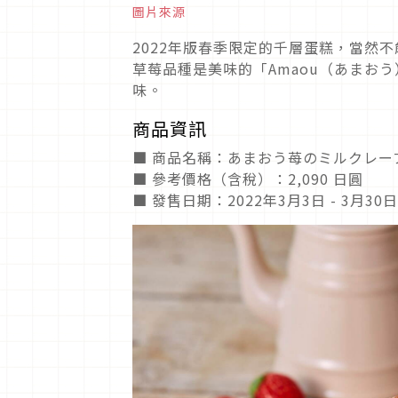
圖片來源
2022年版春季限定的千層蛋糕，當然
草莓品種是美味的「Amaou（あまお
味。
商品資訊
■ 商品名稱：あまおう苺のミルクレープ
■ 參考價格（含稅）：2,090 日圓
■ 發售日期：2022年3月3日 - 3月30日