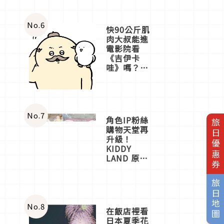
No.
6
快90公斤肌
肉大叔能進
電影院看
《吉伊卡
哇》嗎？日
本重金屬樂
團「打首」
會長與
nagano老師
一同給出了
No.
7
角色IP粉絲
旅日優惠券
答案
購物天堂再
升級！
KIDDY
LAND 原宿
店吉伊卡哇
迎客，新開
旅日地圖
幕
OMOKADO
店3分即達
No.
8
在飯店裡看
日本夏季花