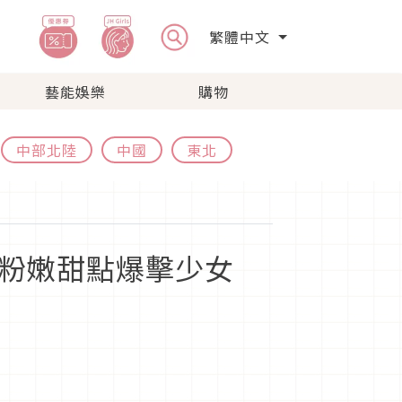
繁體中文
藝能娛樂
購物
中部北陸
中國
東北
，粉嫩甜點爆擊少女