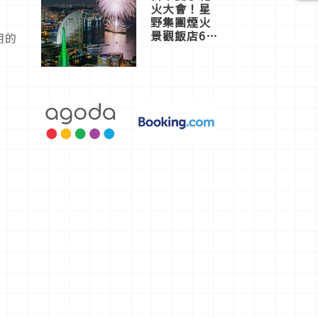
火大會！星
野集團煙火
景觀飯店6
用的
選，讓你不
用人擠人悠
閒欣賞