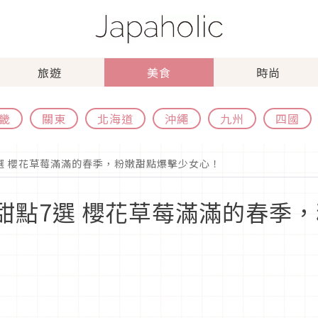
旅遊
美食
時尚
畿
關東
北海道
沖繩
九州
四國
7選 櫻花草莓滿滿的春季，粉嫩甜點爆擊少女心！
麗甜點7選 櫻花草莓滿滿的春季