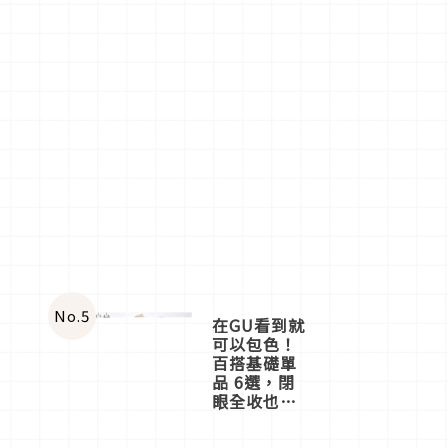
No.
5
在GU看到就
可以包色！
百搭基礎單
品 6選，閉
眼全收也不
心疼