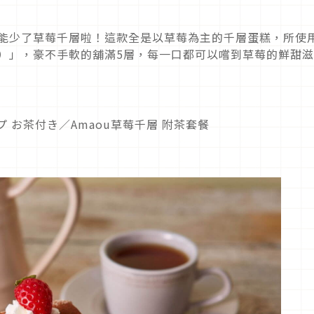
不能少了草莓千層啦！這款全是以草莓為主的千層蛋糕，所使
う）」，豪不手軟的舖滿5層，每一口都可以嚐到草莓的鮮甜滋
 お茶付き／Amaou草莓千層 附茶套餐