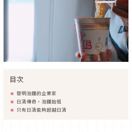
目次
發明泡麵的企業家
日清傳奇，泡麵始祖
只有日清能夠超越日清