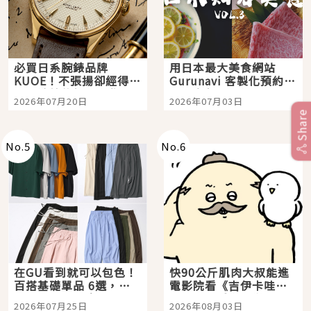
必買日系腕錶品牌
用日本最大美食網站
KUOE！不張揚卻經得起
Gurunavi 客製化預約九
時間洗鍊的經典之作五
大都市餐廳，打造專屬
2026年07月20日
2026年07月03日
選
美食體驗！
Share
No.
5
No.
6
在GU看到就可以包色！
快90公斤肌肉大叔能進
百搭基礎單品 6選，閉
電影院看《吉伊卡哇》
眼全收也不心疼
嗎？日本重金屬樂團
2026年07月25日
2026年08月03日