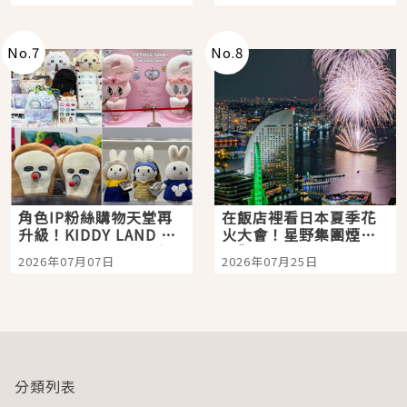
「打首」會長與nagano
老師一同給出了答案
No.
7
No.
8
角色IP粉絲購物天堂再
在飯店裡看日本夏季花
升級！KIDDY LAND 原
火大會！星野集團煙火
宿店吉伊卡哇迎客，新
景觀飯店6選，讓你不用
2026年07月07日
2026年07月25日
開幕 OMOKADO 店3分
人擠人悠閒欣賞
即達
分類列表