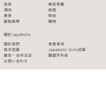
首頁
美容保養
潮流
旅遊
美食
時尚
藝能娛樂
購物
關於Japaholic
關於我們
免責事項
寫手招募
Japaholic Girls招募
廣告、合作洽談
關鍵字列表
お問い合わせ