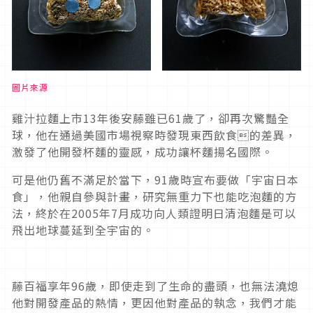
圖片來源
雞汁拉麵上市13年後安藤雖已61歲了，卻再次驚豔全
球，他在通過美國市場視察時發現東西飲食的差異，
激發了他開發杯麵的靈感，成功讓杯麵揚名國際。
可是他仍舊不滿足於當下，91歲時宣布要做「宇宙日本
食」，他親自參與計畫，研究無重力下也能吃泡麵的方
法，終於在2005年7月成功向人類證明日清泡麵是可以
飛出地球蔓延到全宇宙的。
藤百福享年96歲，即使走到了生命的盡頭，也無法澆熄
他對開發產品的熱情，更因他對產品的執念，我們才能