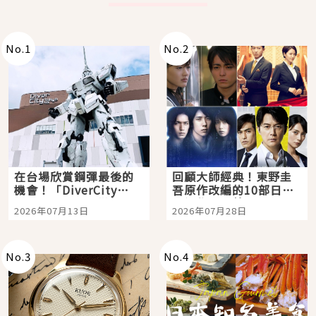
No.
1
No.
2
在台場欣賞鋼彈最後的
回顧大師經典！東野圭
機會！「DiverCity
吾原作改編的10部日本
Tokyo Plaza」搭船、
影視作品推薦
2026年07月13日
2026年07月28日
購物、美食及夜景，一
次全體驗
No.
3
No.
4