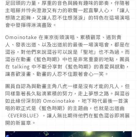
足回頭的力量，厚重的音色與饒有趣味的節奏，伴隨著
主唱藤井怜央澄澈又有力的歌聲一起直擊人心，「讓人
想隨之起舞，又讓人忍不住想落淚」的特色在這場演唱
會中發揮得淋漓盡致。
Omoinotake 在東京街頭演唱、累積觀眾、遇到貴
人、發表出道、以及出道前的最後一場演唱會，都是在
澀谷，對他們來說澀谷可以說是「聖地」也不為過。而
澀谷在動畫《藍色時期》中也是非常重要的地點，團員
在 talking 中不斷分享對《藍色時期》的喜愛與感動，
讓喜歡漫畫、動畫的人忍不住跟著會心一笑。
團員自認為與動畫主角八虎一樣是沒有才能的凡人，但
同樣靠著長久點滴累積的努力，走上夢想之路。與澀谷
如此緣份深刻的 Omoinotake ，地下時代最後一首演
唱的歌正式是《藍色時期》的主題曲，也就是出道曲
〈EVERBLUE〉，讓人無比期待他們在藍色澀谷即將展
開的新篇章。