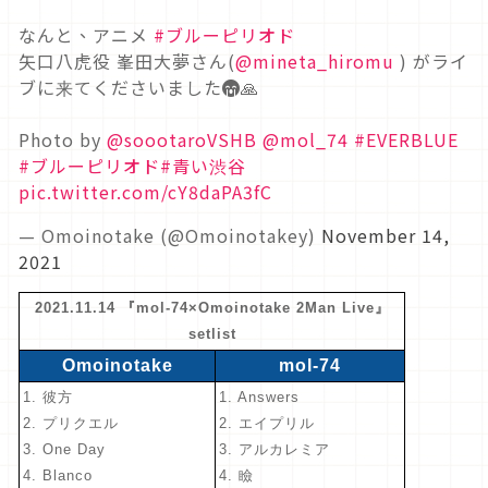
なんと、アニメ
#ブルーピリオド
矢口八虎役 峯田大夢さん(
@mineta_hiromu
) がライ
ブに来てくださいました😭🙏
Photo by
@soootaroVSHB
@mol_74
#EVERBLUE
#ブルーピリオド
#青い渋谷
pic.twitter.com/cY8daPA3fC
— Omoinotake (@Omoinotakey)
November 14,
2021
2021.11.14 『mol-74×Omoinotake 2Man Live』
setlist
Omoinotake
mol-74
1. 彼方
1. Answers
2. プリクエル
2. エイプリル
3. One Day
3. アルカレミア
4. Blanco
4. 瞼