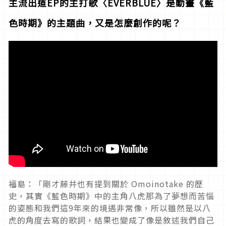
主流出道EP的主打歌〈EVERBLUE〉是動畫《藍
色時期》的主題曲，又是怎麼創作的呢？
福島：「剛才藤井也有提到關於 Omoinotake 的歷
史，其實《藍色時期》中的主角八虎那為了夢想而苦惱
的姿態和我們這9年來的境遇非常像，所以雖然是以八
虎的角度去寫的歌詞，結果也變成了像是敘述我們自己