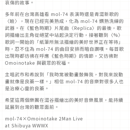
哀傷的故事。
多年前在台灣高雄看 mol-74 表演時還是青澀新歌的
〈瞼〉，現在已經完美熟成，化為 mol-74 嫻熟洗練的
武器。在《藍色時期》片尾曲〈Replica〉的最後，歌
詞描繪出主角從絕望中站起決定行動，接著聽到〈%〉
歌詞一開始的「紙筆所無法描繪的美好世界正在等待」
時，忍不住為 mol-74 的曲目安排而暗自讚嘆。每首歌
出現時都彷彿在呼應《藍色時期》的情節，又彷彿對
Omoinotake 與觀眾的祝福。
主唱武市和希說到「我時常被動畫鼓舞我，對我來說動
畫就像是良藥一樣。」相信 mol-74 的音樂對很多人也
是治療心靈的良藥。
希望這兩個樂團在澀谷描繪出的美好音樂風景，能持續
延展到台灣的聽眾面前。
mol-74×Omoinotake 2Man Live
at Shibuya WWWX