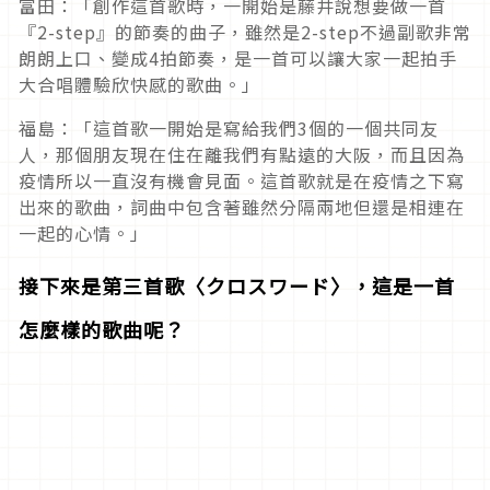
富田：「創作這首歌時，一開始是藤井說想要做一首
『2-step』的節奏的曲子，雖然是2-step不過副歌非常
朗朗上口、變成4拍節奏，是一首可以讓大家一起拍手
大合唱體驗欣快感的歌曲。」
福島：「這首歌一開始是寫給我們3個的一個共同友
人，那個朋友現在住在離我們有點遠的大阪，而且因為
疫情所以一直沒有機會見面。這首歌就是在疫情之下寫
出來的歌曲，詞曲中包含著雖然分隔兩地但還是相連在
一起的心情。」
接下來是第三首歌〈クロスワード〉，這是一首
怎麼樣的歌曲呢？