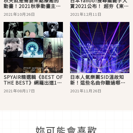
秋天就是需要來點療癒的
日本Yahoo!搜尋關鍵字大
動畫！2021秋季動畫主題
賞2021公布！ 超夯《東京
曲懶人包
復仇者》打敗鬼滅咒術奪
2021年10月26日
2021年12月11日
動畫冠軍！
SPYAIR精選輯《BEST OF
日本人氣樂團SID溫故知
THE BEST》網羅出道11
新！這些名曲你聽過哪
年間的代表作與獨立樂團
些？
2021年08月17日
2021年11月26日
時期歌曲！
妳可能會喜歡