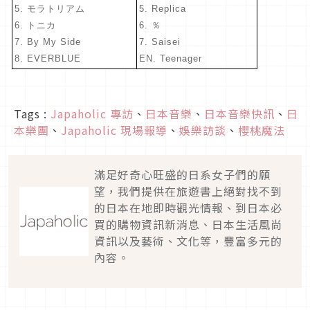
5. モラトリアム
5. Replica
6. トニカ
6. ％
7. By My Side
7. Saisei
8. EVERBLUE
EN. Teenager
Tags :
Japaholic 專訪
、
日本音樂
、
日本音樂快訊
、
日
本樂團
、
Japaholic 現場報導
、
娛樂訪談
、
櫻桃魔法
滿足好奇心旺盛的日系女子們的願
望，我們提供在旅遊書上絕對找不到
的日本在地即時觀光情報、到日本必
買的購物資訊新消息、日本生活風尚
資訊以及藝術、文化等，豐富多元的
內容。