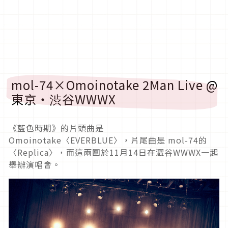
mol-74×Omoinotake 2Man Live @
東京・渋谷WWWX
《藍色時期》的片頭曲是
Omoinotake〈EVERBLUE〉，片尾曲是 mol-74的
〈Replica〉，而這兩團於11月14日在澀谷WWWX一起
舉辦演唱會。