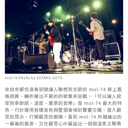
mol-74 Photo by SOTARO GOTO
來自京都但演奏卻總讓人聯想到北歐的 mol-74 祭上風
格迥異、轉折層出不窮的的歌單來迎戰。「可以讓人感
受到季節感、溫度、風景的音樂」是 mol-74 最大的特
色，巧妙運用各種音色與整個會場的聲響交織，潛入觀
眾的耳朵，打開觀眾的眼睛，看到 mol-74 所描繪出的
一幕幕的風景，又在觀眾心中展延出一個個溫柔又略帶