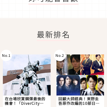
最新排名
No.
1
No.
2
在台場欣賞鋼彈最後的
回顧大師經典！東野圭
機會！「DiverCity
吾原作改編的10部日本