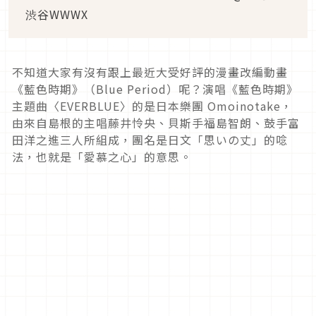
渋谷WWWX
不知道大家有沒有跟上最近大受好評的漫畫改編動畫
《藍色時期》（Blue Period）呢？演唱《藍色時期》
主題曲〈EVERBLUE〉的是日本樂團 Omoinotake，
由來自島根的主唱藤井怜央、貝斯手福島智朗、鼓手富
田洋之進三人所組成，團名是日文「思いの丈」的唸
法，也就是「愛慕之心」的意思。