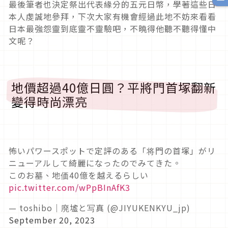
最後筆者也決定祭出代表緣分的五元日幣，學著這些日
本人虔誠地參拜，下次大家有機會經過此地不妨來看看
日本最強怨靈到底靈不靈驗吧，不曉得他聽不聽得懂中
文呢？
地價超過40億日圓？平將門首塚翻新
變得時尚漂亮
怖いパワースポットで定評のある「将門の首塚」がリ
ニューアルして綺麗になったのでみてきた。
このお墓、地価40億を越えるらしい
pic.twitter.com/wPpBInAfK3
— toshibo｜廃墟と写真 (@JIYUKENKYU_jp)
September 20, 2023