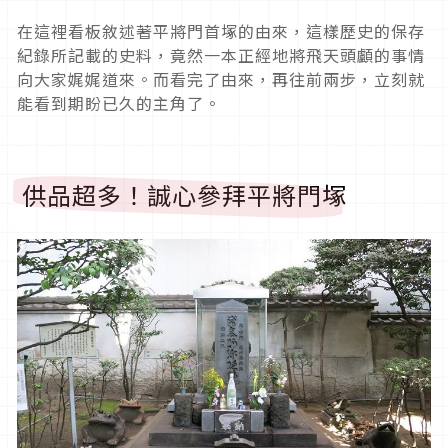
在這裡看板敘述著平將門首塚的由來，這樣歷史的保存
紀錄所記載的史料，竟然一本正經地將飛天頭顱的事情
向大家娓娓道來。而看完了由來，再往前兩步，立刻就
能看到期盼已久的主角了。
供品超多！誠心參拜平將門塚