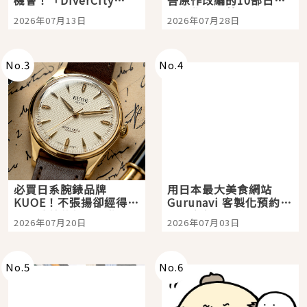
機會！「DiverCity
吾原作改編的10部日本
Tokyo Plaza」搭船、
影視作品推薦
2026年07月13日
2026年07月28日
購物、美食及夜景，一
次全體驗
No.
3
No.
4
必買日系腕錶品牌
用日本最大美食網站
KUOE！不張揚卻經得起
Gurunavi 客製化預約九
時間洗鍊的經典之作五
大都市餐廳，打造專屬
2026年07月20日
2026年07月03日
選
美食體驗！
No.
5
No.
6