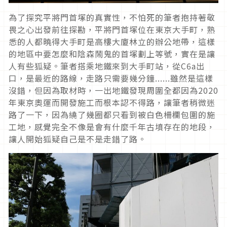
為了探究平將門首塚的真實性，不怕死的筆者抱持著敬
畏之心出發前往探勘，平將門首塚位在東京大手町，熟
悉的人都曉得大手町是高樓大廈林立的辦公地帶，這樣
的地區中要怎麼和陰森鬧鬼的首塚劃上等號，實在是讓
人有些狐疑。筆者搭乘地鐵來到大手町站，從C6a出
口，是最近的路線，走路只需要幾分鐘......雖然是這樣
沒錯，但因為取材時，一出地鐵發現周圍全都因為2020
年東京奧運而開發施工而根本認不得路，讓筆者稍微迷
路了一下，因為繞了幾圈都只看到被白色柵欄包圍的施
工地，感覺完全不像是會有什麼千年古墳存在的地段，
讓人開始狐疑自己是不是走錯了路。