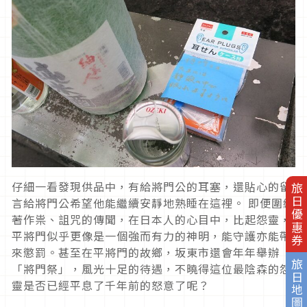
仔細一看發現供品中，有給將門公的耳塞，還貼心的留
旅日優惠券
言給將門公希望他能繼續安靜地熟睡在這裡。 即便圍繞
著作祟、詛咒的傳聞，在日本人的心目中，比起怨靈，
平將門似乎更像是一個強而有力的神明，能守護亦能帶
來懲罰。甚至在平將門的故鄉，坂東市還會年年舉辦
旅日地圖
「將門祭」，風光十足的待遇，不曉得這位最陰森的怨
靈是否已經平息了千年前的怒意了呢？