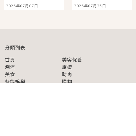
宿店吉伊卡哇迎客，新
景觀飯店6選，讓你不用
2026年07月07日
2026年07月25日
開幕 OMOKADO 店3分
人擠人悠閒欣賞
即達
分類列表
首頁
美容保養
潮流
旅遊
美食
時尚
藝能娛樂
購物
關於Japaholic
關於我們
免責事項
寫手招募
Japaholic Girls招募
廣告、合作洽談
關鍵字列表
お問い合わせ