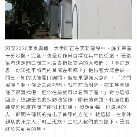
因應2020東京奧運，大手町正在更新建設中，施工聲音
十分吵鬧，完全不像是有作祟首塚在其中的街道。 最後
筆者決定開口問工地負責指揮交通的大叔們：「不好意
思，你知道平將門的首塚在哪嗎？」抱持著大概會被一
問三不知的狀態開口詢問，但結果卻讓人意外。 「將門
塚嗎？啊，你要去那裡啊，就在前面附近，被工地圍繞
住了很難找吧，但你往前就可以看到了喔。」對方這樣
回應，這讓筆者的採訪魂發作，順著這條路，乾脆在假
裝成外國旅客問了兩個上班族。 沒想到每一位路過的
人，都明白確切的指出了首塚的方位。 就這樣，在意外
親切的東京大手町上班族、工地大叔們的指路下，筆者
終於來到目的地。