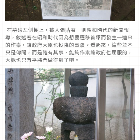
在墓碑左側樹上，被人張貼著一則昭和時代的新聞報
導，敘述著在昭和時代因為想要遷移首塚而發生一連串
的作祟，讓政府大臣也投降的事蹟。看起來，這些並不
只是傳聞，而是確有其事，能夠作祟讓政府也屈服的，
大概也只有平將門做得到了吧。