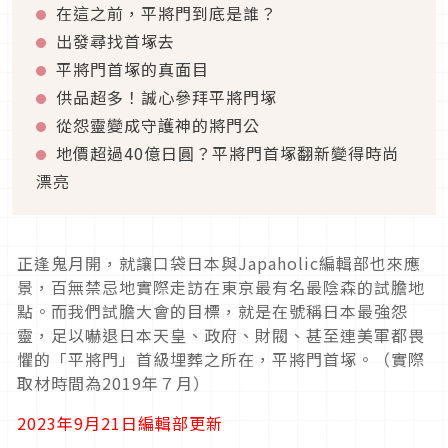
在這之前，平將門到底是誰？
出發尋找首塚去
平將門首塚的真面目
供品超多！誠心參拜平將門塚
從怨靈變成守護神的將門公
地價超過40億日圓？平將門首塚翻新變得時尚
漂亮
正逢鬼月開，就讓口袋日本與Japaholic編輯部也來應
景，百無禁忌地實際走訪在東京最有名最陰森的試膽地
點。而我們試膽大會的目標，就是在號稱日本最強怨
靈，足以嚇退日本天皇、政府、財閥、甚至連美軍都畏
懼的「平將門」首級埋葬之所在，平將門首塚。（實際
取材時間為2019年７月）
2023年9月21日編輯部更新