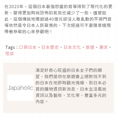
在2023年，這個日本最強怨靈的首塚得到了現代化的更
新，變得更加時尚恐怖的氣氛也減少了一些，儘管如
此，這個傳說地價超過40億元卻沒人敢亂動的平將門首
塚依然是令日本人民敬畏的，下次經過可不要隨意嬉鬧
帶著恭敬的心來參觀吧！
Tags :
口袋日本
、
日本歷史
、
日本文化
、
旅遊
、
潮流
、
怪談
滿足好奇心旺盛的日系女子們的願
望，我們提供在旅遊書上絕對找不到
的日本在地即時觀光情報、到日本必
買的購物資訊新消息、日本生活風尚
資訊以及藝術、文化等，豐富多元的
內容。