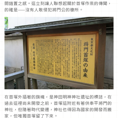
間錯置之感。這立刻讓人聯想起關於首塚作祟的傳聞，
的確是——沒有人敢侵犯將門公的棲所。
在首塚外插著的旗幟，是神田明神神社遺址的標誌，在
過去這裡尚未開發之前，首塚這附近有著供奉平將門的
神社，但隨著時代變遷，神社也得因為國家的開發而搬
家，但唯獨首塚留了下來。