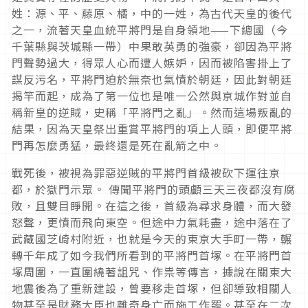
姓：源、平、藤原、橘，中的一姓，為古代天皇的後代
之一，流著天皇血統平將門是自身領地——下總國（今
千葉縣與茨城縣一帶）中果敢英勇的強豪，卻因為平將
門聲勢過大，得眾人心而遭人嫉妒，因而被陷害掛上了
謀反污名，平將門迫於無奈也氣憤於朝廷，因此對朝廷
揭竿而起，成為了第一位也是唯一公然與京城作對並自
稱新皇的逆賊，史稱「平將門之亂」。然而這場叛亂的
結果，因為天皇祭出重賞平將門的項上人頭，即便平將
門再怎麼勇猛，最終還是死在亂箭之中。
戰死後，被視為罪惡逆賊的平將門首級被砍下運往京
都，於獄門示眾。 傳聞平將門的頭顱三天三夜都沒有腐
敗，且雙目睜開。在這之後，首級為尋求身體，而大發
怒聲，更憤而飛向東空。但途中力氣耗盡，途中落在了
武藏國芝崎村附近，也就是今天的東京大手町一帶，輾
轉千年成了如今我們所看到的平將門首塚。在平將門首
塚周圍，一直圍繞著詛咒、作祟等傳言，據說在關東大
地震後為了重新建設，曾要移走首塚，但卻導致相關人
物甚至是財務大臣也離奇身亡而施工作罷。甚至在二次