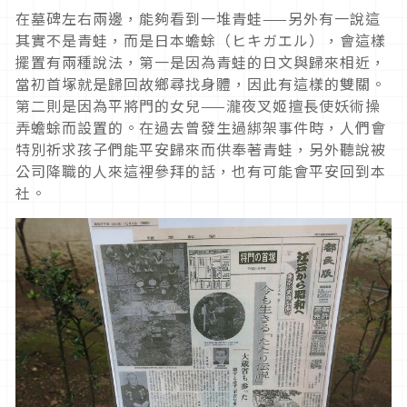
在墓碑左右兩邊，能夠看到一堆青蛙——另外有一說這
其實不是青蛙，而是日本蟾蜍（ヒキガエル），會這樣
擺置有兩種說法，第一是因為青蛙的日文與歸來相近，
當初首塚就是歸回故鄉尋找身體，因此有這樣的雙關。
第二則是因為平將門的女兒——瀧夜叉姬擅長使妖術操
弄蟾蜍而設置的。在過去曾發生過綁架事件時，人們會
特別祈求孩子們能平安歸來而供奉著青蛙，另外聽說被
公司降職的人來這裡參拜的話，也有可能會平安回到本
社。