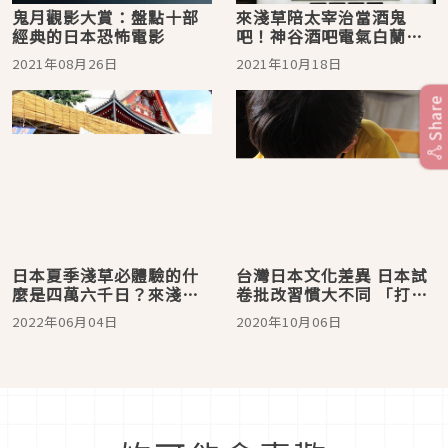
鬼月觀影大賞：盤點十部
來淺草陪太宰治當酒鬼
經典的日本恐怖電影
吧！神谷酒吧電氣白蘭，
明治時代眼淚的酒品
2021年08月26日
2021年10月18日
Share
日本夏季淺草必體驗的什
台灣日本文化差異 日本試
麼是四萬六千日？來淺草
卷批改習慣大不同 「打
寺逛鬼燈市集齊做功德
勾」代表你答錯啦！
2022年06月04日
2020年10月06日
吧！