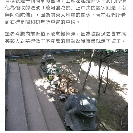
首塚就是一個簡單的墓碑，上頭左起是降伏平將門的僧
侶為他取的法號「蓮阿彌陀佛」正中央的題字則是「南
無阿彌陀佛」，因為關東大地震的關係，現在我們所看
到石碑是昭和初年所重置的墓碑。
筆者斗膽向前近拍不敢怠慢輕浮，因為據說過去曾有搞
笑藝人對墓碑做了不尊敬的舉動然後事業就走下坡了。