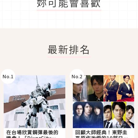
妳可能會喜歡
最新排名
No.
1
No.
2
在台場欣賞鋼彈最後的
回顧大師經典！東野圭