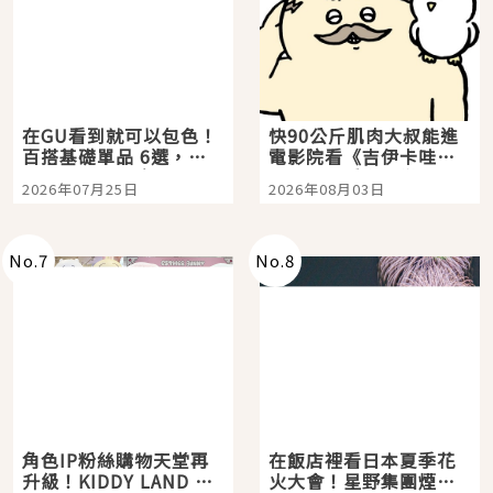
在GU看到就可以包色！
快90公斤肌肉大叔能進
百搭基礎單品 6選，閉
電影院看《吉伊卡哇》
眼全收也不心疼
嗎？日本重金屬樂團
2026年07月25日
2026年08月03日
「打首」會長與nagano
老師一同給出了答案
No.
7
No.
8
角色IP粉絲購物天堂再
在飯店裡看日本夏季花
升級！KIDDY LAND 原
火大會！星野集團煙火