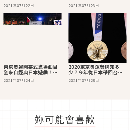
奧運舉辦嗎？
飛的奧運新聞令日本鄉民
2021年07月22日
2021年07月23日
發出了煩躁怒吼聲？
東京奧運開幕式進場曲目
2020東京奧運獎牌知多
全來自經典日本遊戲！一
少？今年從日本帶回台灣
起來認識這些傳奇作品的
的金・銀・銅牌秘密大解
2021年07月24日
2021年07月29日
神曲
析
妳可能會喜歡