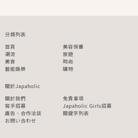
分類列表
首頁
美容保養
潮流
旅遊
美食
時尚
藝能娛樂
購物
關於Japaholic
關於我們
免責事項
寫手招募
Japaholic Girls招募
廣告、合作洽談
關鍵字列表
お問い合わせ