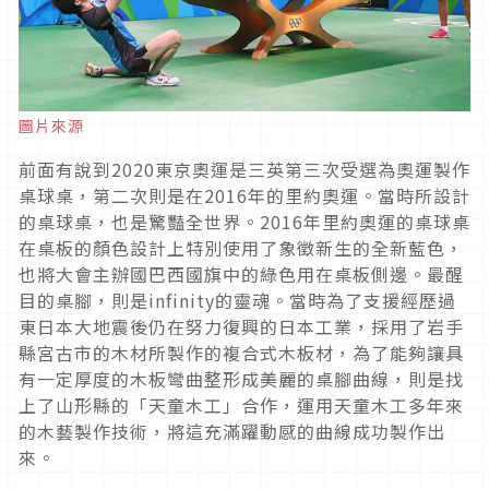
圖片來源
前面有說到2020東京奧運是三英第三次受選為奧運製作
桌球桌，第二次則是在2016年的里約奧運。當時所設計
的桌球桌，也是驚豔全世界。2016年里約奧運的桌球桌
在桌板的顏色設計上特別使用了象徵新生的全新藍色，
也將大會主辦國巴西國旗中的綠色用在桌板側邊。最醒
目的桌腳，則是infinity的靈魂。當時為了支援經歷過
東日本大地震後仍在努力復興的日本工業，採用了岩手
縣宮古市的木材所製作的複合式木板材，為了能夠讓具
有一定厚度的木板彎曲整形成美麗的桌腳曲線，則是找
上了山形縣的「天童木工」合作，運用天童木工多年來
的木藝製作技術，將這充滿躍動感的曲線成功製作出
來。