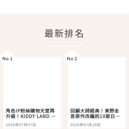
最新排名
No.
1
No.
2
角色IP粉絲購物天堂再
回顧大師經典！東野圭
升級！KIDDY LAND 原
吾原作改編的10部日本
宿店吉伊卡哇迎客，新
影視作品推薦
2026年07月07日
2026年07月28日
開幕 OMOKADO 店3分