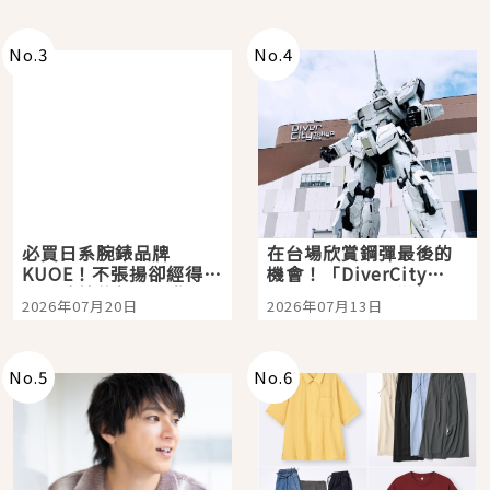
即達
No.
3
No.
4
必買日系腕錶品牌
在台場欣賞鋼彈最後的
KUOE！不張揚卻經得起
機會！「DiverCity
時間洗鍊的經典之作五
Tokyo Plaza」搭船、
2026年07月20日
2026年07月13日
選
購物、美食及夜景，一
次全體驗
No.
5
No.
6