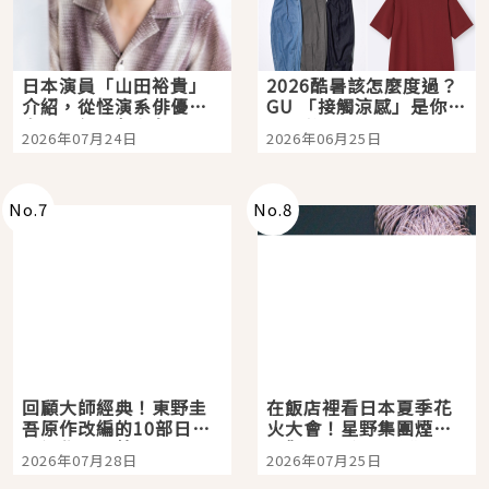
日本演員「山田裕貴」
2026酷暑該怎麼度過？
介紹，從怪演系俳優走
GU 「接觸涼感」是你的
向國民級日劇主角
夏日救星
2026年07月24日
2026年06月25日
No.
7
No.
8
回顧大師經典！東野圭
在飯店裡看日本夏季花
吾原作改編的10部日本
火大會！星野集團煙火
影視作品推薦
景觀飯店6選，讓你不用
2026年07月28日
2026年07月25日
人擠人悠閒欣賞