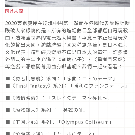
圖片來源
2020東京奧運在逆境中開幕，然而在各國代表隊進場時
跌破大家眼鏡的是，所有的進場曲目全部都選自電玩歌
曲，這讓全世界的電玩迷大興奮！畢竟日本正是電玩文
化的輸出大國，遊戲跨越了國家種族藩籬，是日本強力
文化代表，這些經典遊戲不僅是日本人的童年，許多海
外朋友的童年也充滿了《音速小子》、《勇者鬥惡龍》
等遊戲，那麼開幕用曲有哪些呢？我們一起來看看：
■《勇者鬥惡龍》系列：「序曲：ロトのテーマ」
■《Final Fantasy》系列：「勝利のファンファーレ」
■《熱情傳奇》：「スレイのテーマ～導師～」
■《魔物獵人》系列 ：「英雄の証」
■《王國之心》系列：「Olympus Coliseum」
■《超時空之鑰》：「カエルのテーマ」