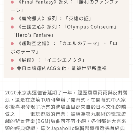
《Final Fantasy》系列：「勝利のファンファ
ーレ」
《魔物獵人》系列 ：「英雄の証」
《王國之心》系列：「Olympus Coliseum」
「Hero's Fanfare」
《超時空之鑰》：「カエルのテーマ」、「ロ
ボのテーマ」
《尼爾》：「イニシエノウタ」
令日本誇耀的ACG文化，能被世界所重視
2020東京奧運儘管延期了一年，經歷風風雨雨與反對聲
浪，還是在逆境中順利舉辦了開幕式，在開幕式中大家
都驚喜地發現了所有的進場曲目都來自於日本文化的驕
傲之一──電玩遊戲的音樂！被稱為第九藝術的電玩遊
戲的背景音樂(BGM)編曲可不容小覷，各個都是大有來
頭的經典遊戲，這次Japaholic編輯部將精選幾首經典