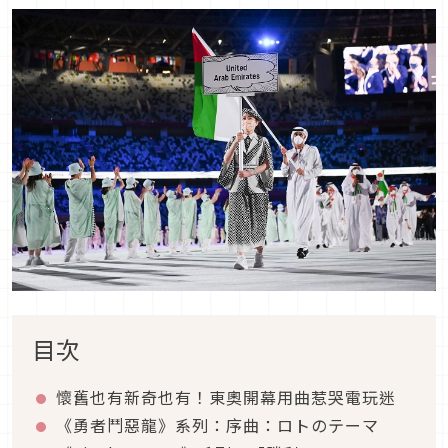
目次
懷舊也有新奇也有！東奧開幕用曲惹哭電玩迷
《勇者鬥惡龍》系列：序曲：ロトのテーマ