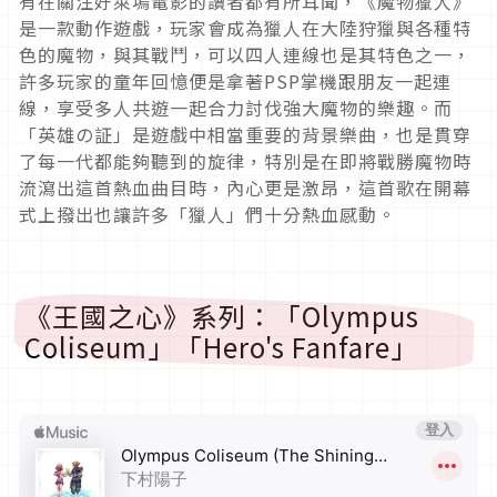
有在關注好萊塢電影的讀者都有所耳聞，《魔物獵人》
是一款動作遊戲，玩家會成為獵人在大陸狩獵與各種特
色的魔物，與其戰鬥，可以四人連線也是其特色之一，
許多玩家的童年回憶便是拿著PSP掌機跟朋友一起連
線，享受多人共遊一起合力討伐強大魔物的樂趣。而
「英雄の証」是遊戲中相當重要的背景樂曲，也是貫穿
了每一代都能夠聽到的旋律，特別是在即將戰勝魔物時
流瀉出這首熱血曲目時，內心更是激昂，這首歌在開幕
式上撥出也讓許多「獵人」們十分熱血感動。
《王國之心》系列：「Olympus
Coliseum」「Hero's Fanfare」