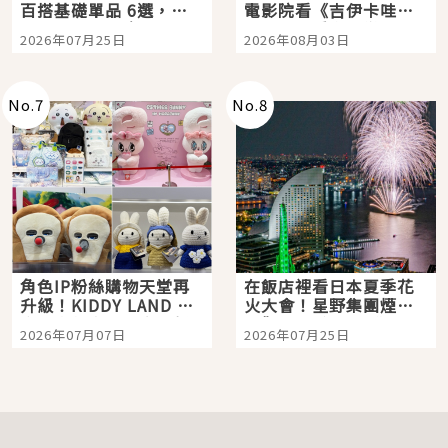
百搭基礎單品 6選，閉
電影院看《吉伊卡哇》
眼全收也不心疼
嗎？日本重金屬樂團
2026年07月25日
2026年08月03日
「打首」會長與nagano
老師一同給出了答案
No.
7
No.
8
角色IP粉絲購物天堂再
在飯店裡看日本夏季花
升級！KIDDY LAND 原
火大會！星野集團煙火
宿店吉伊卡哇迎客，新
景觀飯店6選，讓你不用
2026年07月07日
2026年07月25日
開幕 OMOKADO 店3分
人擠人悠閒欣賞
即達