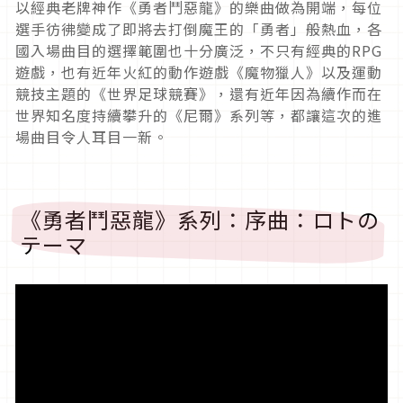
以經典老牌神作《勇者鬥惡龍》的樂曲做為開端，每位
選手彷彿變成了即將去打倒魔王的「勇者」般熱血，各
國入場曲目的選擇範圍也十分廣泛，不只有經典的RPG
遊戲，也有近年火紅的動作遊戲《魔物獵人》以及運動
競技主題的《世界足球競賽》，還有近年因為續作而在
世界知名度持續攀升的《尼爾》系列等，都讓這次的進
場曲目令人耳目一新。
《勇者鬥惡龍》系列：序曲：ロトの
テーマ