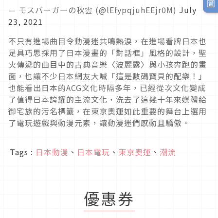
— モスバーガーの秋雲 (@lEfypqjuhEEjr0M)
July
23, 2021
不只有進場曲目令動漫迷共鳴熱淚，在進場看牌日本也
足具巧思採用了日本漫畫的「對話框」風格的設計，聖
火傳遞的曲目中的古典音樂〈波麗露〉與小孩奔跑的畫
面，也讓不少日本網友大喊「這是數碼寶貝的配樂！」
也能看出日本的ACG文化時隔多年，已經從次文化變成
了值得日本誇耀的主流文化，洗去了這幾十年來媒體給
御宅族的污名標籤，在東京奧運如此重要的舞台上選用
了電玩遊戲與動漫元素，讓動漫迷們感動且驕傲。
Tags :
日本動漫
、
日本電玩
、
東京奧運
、
潮流
優惠券