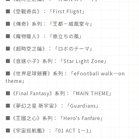
■《空戰奇兵》：「First Flight」
■《傳奇》系列：「王都－威風堂々」
■《魔物獵人》：「旅立ちの風」
■《超時空之鑰》：「ロボのテーマ」
■《音速小子》系列：「Star Light Zone」
■《世界足球競賽》系列：「eFootball walk－on
theme」
■《Final Fantasy》系列：「MAIN THEME」
■《夢幻之星 新宇宙》：「Guardians」
■《王國之心》系列：「Hero's Fanfare」
■《宇宙巡航艦》：「01 ACT 1－1」