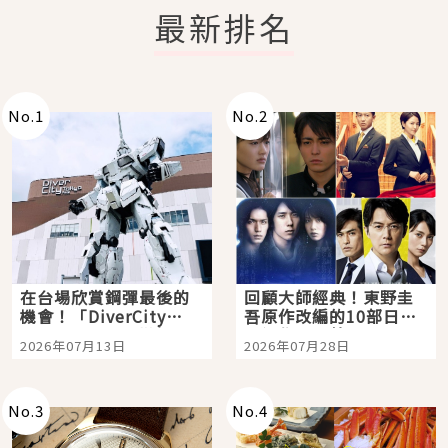
最新排名
No.
1
No.
2
在台場欣賞鋼彈最後的
回顧大師經典！東野圭
機會！「DiverCity
吾原作改編的10部日本
Tokyo Plaza」搭船、
影視作品推薦
2026年07月13日
2026年07月28日
購物、美食及夜景，一
次全體驗
No.
3
No.
4