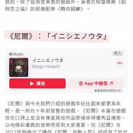
感的。除了這兩首東奧的選曲外，筆者也相當推薦《超
時空之鑰》的經典配樂
〈時の回廊〉
。
《尼爾》：「イニシエノウタ」
《尼爾》與今天我們介紹的遊戲年紀比起來都更為年
輕，是一款在十年前發售的遊戲，《尼爾》本篇在遊戲
性在口碑上並沒有像是其他作品那樣來得優秀且傳奇，
以他精彩優異的音樂而受到大家喜愛，但《尼爾》在
2017年時推出了續作《尼爾：自動人形》卻成為了近代