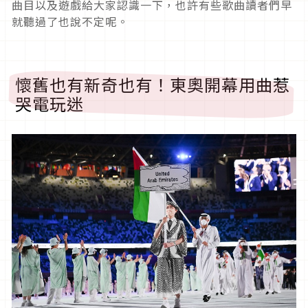
曲目以及遊戲給大家認識一下，也許有些歌曲讀者們早
就聽過了也說不定呢。
懷舊也有新奇也有！東奧開幕用曲惹
哭電玩迷