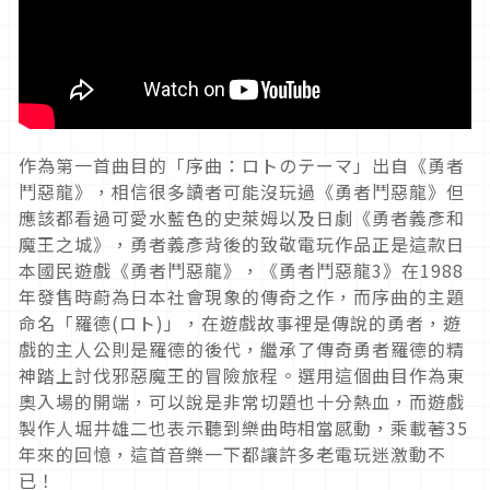
作為第一首曲目的「序曲：ロトのテーマ」出自《勇者
鬥惡龍》，相信很多讀者可能沒玩過《勇者鬥惡龍》但
應該都看過可愛水藍色的史萊姆以及日劇《勇者義彥和
魔王之城》，勇者義彥背後的致敬電玩作品正是這款日
本國民遊戲《勇者鬥惡龍》，《勇者鬥惡龍3》在1988
年發售時蔚為日本社會現象的傳奇之作，而序曲的主題
命名「羅德(ロト)」，在遊戲故事裡是傳說的勇者，遊
戲的主人公則是羅德的後代，繼承了傳奇勇者羅德的精
神踏上討伐邪惡魔王的冒險旅程。選用這個曲目作為東
奧入場的開端，可以說是非常切題也十分熱血，而遊戲
製作人堀井雄二也表示聽到樂曲時相當感動，乘載著35
年來的回憶，這首音樂一下都讓許多老電玩迷激動不
已！