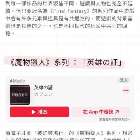
列每一部作品的世界觀皆不同，遊戲與人物也完全不延
續，但只要冠名為《Final Fantasy》的系列作品中遊戲
中會有許多元素與道具是有共通性的，而遊戲的背景音
樂也是其標的之一，也是不同世代的玩家中共同的回
憶。
《魔物獵人》系列 ：「英雄の証」
前陣子才剛「被好萊塢化」的《魔物獵人》系列，想必