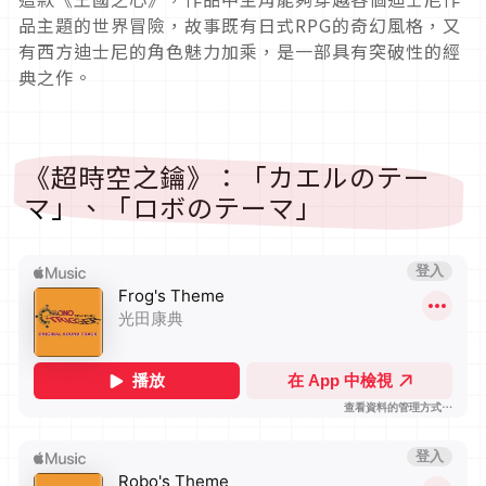
品主題的世界冒險，故事既有日式RPG的奇幻風格，又
有西方迪士尼的角色魅力加乘，是一部具有突破性的經
典之作。
《超時空之鑰》：「カエルのテー
マ」、「ロボのテーマ」