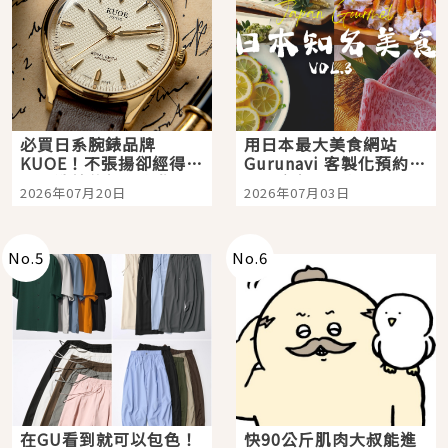
必買日系腕錶品牌
用日本最大美食網站
KUOE！不張揚卻經得起
Gurunavi 客製化預約九
時間洗鍊的經典之作五
大都市餐廳，打造專屬
2026年07月20日
2026年07月03日
選
美食體驗！
No.
5
No.
6
在GU看到就可以包色！
快90公斤肌肉大叔能進