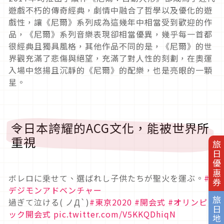
遊戲不朽的傳奇經典，劇情中融合了哲學以及優化的遊
戲性，讓《尼爾》系列成為這幾年中相當受到歡迎的作
品，《尼爾》系列音樂表現卻相當優異，幾乎每一首都
很經典且獨具風格，其他作品不同的是，《尼爾》的世
界觀充滿了悲傷與絕望，充滿了對人性的刻劃，在奧運
入場中悠揚且沉靜的《尼爾》的配樂，也是亮眼的一顆
星。
令日本誇耀的ACG文化，能被世界所
重視
旅日優惠券
ボレロに乗せて、選ばれし子供たちが聖火を運ぶ。
#
デジモンアドベンチャー
旅日地圖
過ぎて泣ける( ノД`)
#東京2020
#開会式
#オリンピ
ック開会式
pic.twitter.com/V5KKQDhiqN