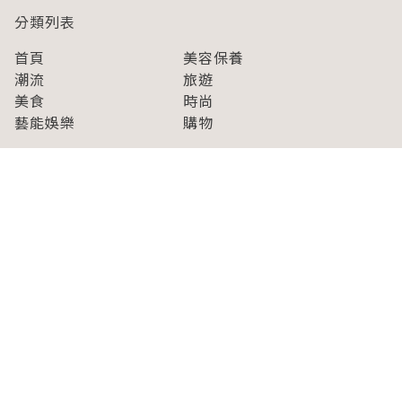
分類列表
首頁
美容保養
潮流
旅遊
美食
時尚
藝能娛樂
購物
關於Japaholic
關於我們
免責事項
寫手招募
Japaholic Girls招募
廣告、合作洽談
關鍵字列表
お問い合わせ