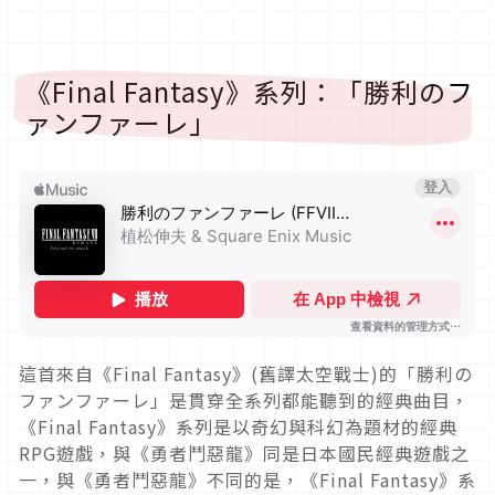
《Final Fantasy》系列：「勝利のフ
ァンファーレ」
這首來自《Final Fantasy》(舊譯太空戰士)的「勝利の
ファンファーレ」是貫穿全系列都能聽到的經典曲目，
《Final Fantasy》系列是以奇幻與科幻為題材的經典
RPG遊戲，與《勇者鬥惡龍》同是日本國民經典遊戲之
一，與《勇者鬥惡龍》不同的是，《Final Fantasy》系