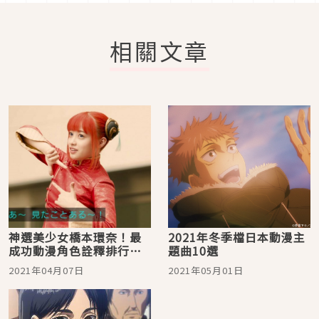
相關文章
神選美少女橋本環奈！最
2021年冬季檔日本動漫主
成功動漫角色詮釋排行
題曲10選
榜，不只有神樂！你還錯
2021年04月07日
2021年05月01日
過什麼作品？