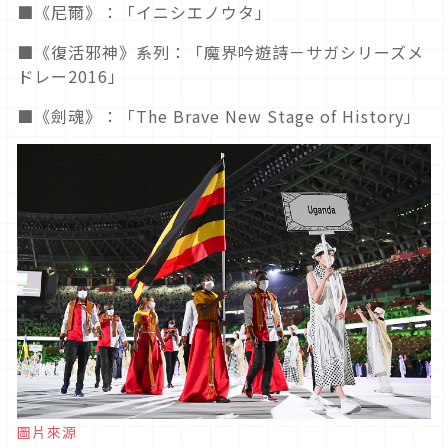
■《尼爾》：「イニシエノウタ」
■《復活邪神》系列：「魔界吟遊詩－サガシリーズメ
ドレー2016」
■《劍魂》：「The Brave New Stage of History」
圖片來源