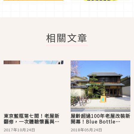
相關文章
東京藍瓶第七間！老屋新
屋齡超過100年老屋改裝新
翻修，一次體驗懷舊與時
開幕！Blue Bottle
髦的「Blue Bottle三軒
Coffee藍瓶咖啡京都店你
2017年10月24日
2018年05月24日
茶屋」
去過了嗎？