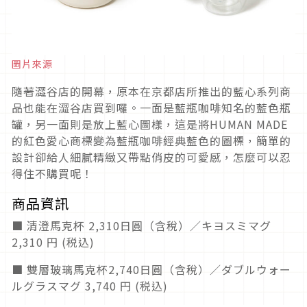
圖片來源
隨著澀谷店的開幕，原本在京都店所推出的藍心系列商
品也能在澀谷店買到囉。一面是藍瓶咖啡知名的藍色瓶
罐，另一面則是放上藍心圖樣，這是將HUMAN MADE
的紅色愛心商標變為藍瓶咖啡經典藍色的圖標，簡單的
設計卻給人細膩精緻又帶點俏皮的可愛感，怎麼可以忍
得住不購買呢！
商品資訊
■ 清澄馬克杯 2,310日圓（含稅）／キヨスミマグ
2,310 円 (税込)
■ 雙層玻璃馬克杯2,740日圓（含稅）／ダブルウォー
ルグラスマグ 3,740 円 (税込)