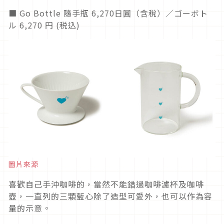
■ Go Bottle 隨手瓶 6,270日圓（含稅）／ゴーボト
ル 6,270 円 (税込)
圖片來源
喜歡自己手沖咖啡的，當然不能錯過咖啡濾杯及咖啡
壺，一直列的三顆藍心除了造型可愛外，也可以作為容
量的示意。