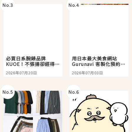
No.
3
No.
4
必買日系腕錶品牌
用日本最大美食網站
KUOE！不張揚卻經得起
Gurunavi 客製化預約九
時間洗鍊的經典之作五
大都市餐廳，打造專屬
2026年07月20日
2026年07月03日
選
美食體驗！
No.
5
No.
6