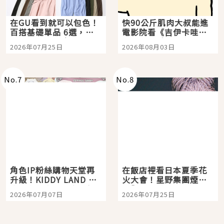
在GU看到就可以包色！
快90公斤肌肉大叔能進
百搭基礎單品 6選，閉
電影院看《吉伊卡哇》
眼全收也不心疼
嗎？日本重金屬樂團
2026年07月25日
2026年08月03日
「打首」會長與nagano
老師一同給出了答案
No.
7
No.
8
角色IP粉絲購物天堂再
在飯店裡看日本夏季花
升級！KIDDY LAND 原
火大會！星野集團煙火
宿店吉伊卡哇迎客，新
景觀飯店6選，讓你不用
2026年07月07日
2026年07月25日
開幕 OMOKADO 店3分
人擠人悠閒欣賞
即達