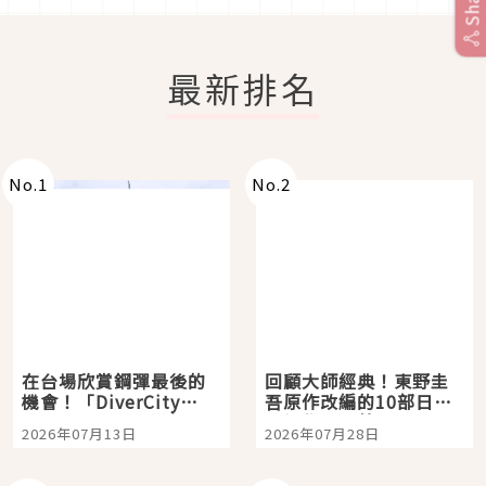
Share
最新排名
No.
1
No.
2
在台場欣賞鋼彈最後的
回顧大師經典！東野圭
機會！「DiverCity
吾原作改編的10部日本
Tokyo Plaza」搭船、
影視作品推薦
2026年07月13日
2026年07月28日
購物、美食及夜景，一
次全體驗