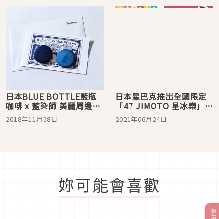
日本BLUE BOTTLE藍瓶
日本星巴克推出全國限定
咖啡 x 藍染師 美麗周邊期
「47 JIMOTO 星冰樂」！
間限定登場
北海道玉米、千葉醬油糰
2018年11月08日
2021年06月24日
子、長崎蜂蜜蛋糕看看你
最想嘗試哪一味
妳可能會喜歡