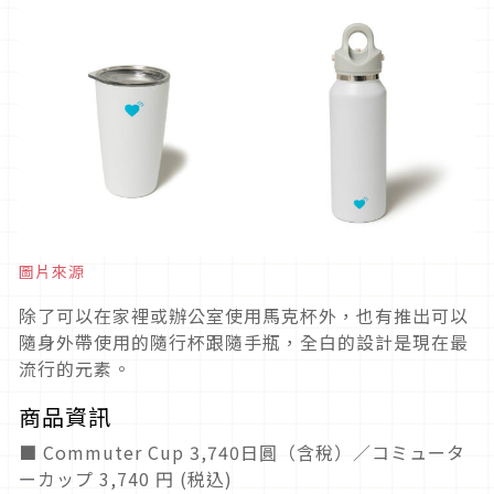
圖片來源
除了可以在家裡或辦公室使用馬克杯外，也有推出可以
隨身外帶使用的隨行杯跟隨手瓶，全白的設計是現在最
流行的元素。
商品資訊
■ Commuter Cup 3,740日圓（含稅）／コミュータ
ーカップ 3,740 円 (税込)