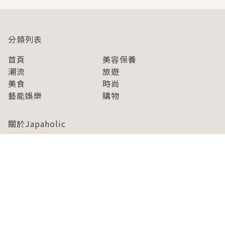
分類列表
首頁
美容保養
潮流
旅遊
美食
時尚
藝能娛樂
購物
關於Japaholic
關於我們
免責事項
寫手招募
Japaholic Girls招募
廣告、合作洽談
關鍵字列表
お問い合わせ