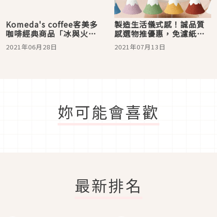
Komeda's coffee客美多
製造生活儀式感！誠品質
咖啡經典商品「冰與火」
感選物推優惠，免濾紙富
歷年期間限定大整理！
士山咖啡杯、recolte花朵
2021年06月28日
2021年07月13日
三明治機一齊登場
妳可能會喜歡
最新排名