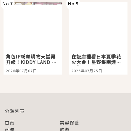
No.
7
No.
8
角色IP粉絲購物天堂再
在飯店裡看日本夏季花
升級！KIDDY LAND 原
火大會！星野集團煙火
宿店吉伊卡哇迎客，新
景觀飯店6選，讓你不用
2026年07月07日
2026年07月25日
開幕 OMOKADO 店3分
人擠人悠閒欣賞
即達
分類列表
首頁
美容保養
潮流
旅遊