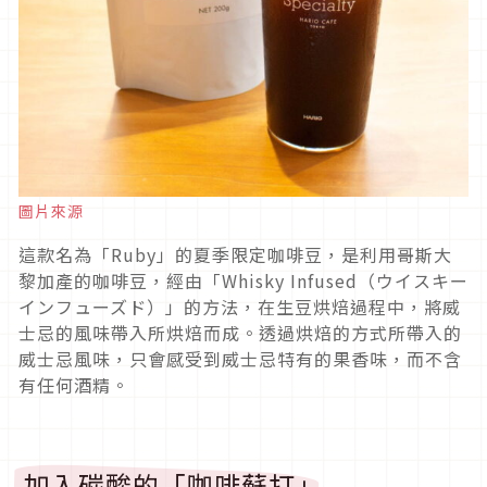
圖片來源
這款名為「Ruby」的夏季限定咖啡豆，是利用哥斯大
黎加產的咖啡豆，經由「Whisky Infused（ウイスキー
インフューズド）」的方法，在生豆烘焙過程中，將威
士忌的風味帶入所烘焙而成。透過烘焙的方式所帶入的
威士忌風味，只會感受到威士忌特有的果香味，而不含
有任何酒精。
加入碳酸的「咖啡蘇打」