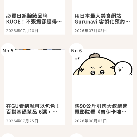
必買日系腕錶品牌
用日本最大美食網站
KUOE！不張揚卻經得起
Gurunavi 客製化預約九
時間洗鍊的經典之作五
大都市餐廳，打造專屬
2026年07月20日
2026年07月03日
選
美食體驗！
No.
5
No.
6
在GU看到就可以包色！
快90公斤肌肉大叔能進
百搭基礎單品 6選，閉
電影院看《吉伊卡哇》
眼全收也不心疼
嗎？日本重金屬樂團
2026年07月25日
2026年08月03日
「打首」會長與nagano
老師一同給出了答案