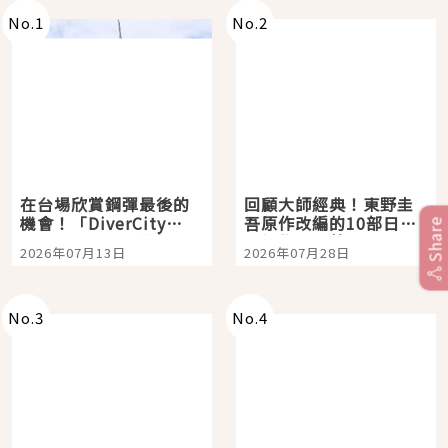
No.
1
No.
2
在台場欣賞鋼彈最後的
回顧大師經典！東野圭
機會！「DiverCity
吾原作改編的10部日本
Share
Tokyo Plaza」搭船、
影視作品推薦
2026年07月13日
2026年07月28日
購物、美食及夜景，一
次全體驗
No.
3
No.
4