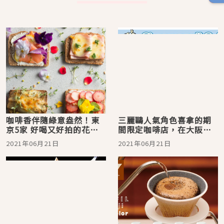
咖啡香伴隨綠意盎然！東
三麗鷗人氣角色喜拿的期
京5家 好喝又好拍的花草
間限定咖啡店，在大阪
系咖啡廳
Season&Co.開幕囉！
2021年06月21日
2021年06月21日