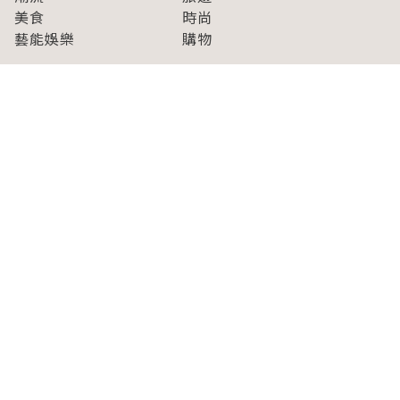
美食
時尚
藝能娛樂
購物
關於Japaholic
關於我們
免責事項
寫手招募
Japaholic Girls招募
廣告、合作洽談
關鍵字列表
お問い合わせ
看看更多有關Japaholic！