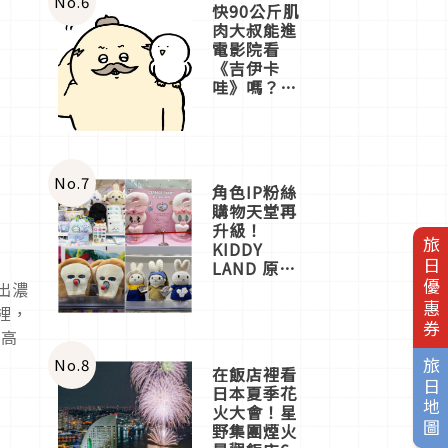
No.
6
快90公斤肌
肉大叔能進
電影院看
《吉伊卡
哇》嗎？日
本重金屬樂
團「打首」
會長與
nagano老師
一同給出了
No.
7
角色IP粉絲
答案
購物天堂再
升級！
旅日優惠券
KIDDY
LAND 原宿
店吉伊卡哇
出濃
迎客，新開
裡，
幕
太高
OMOKADO
店3分即達
No.
8
旅日地圖
在飯店裡看
日本夏季花
火大會！星
野集團煙火