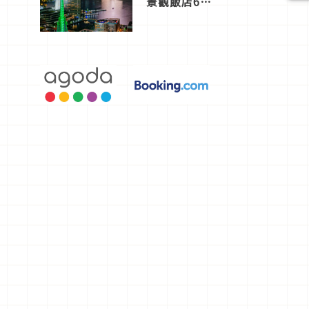
景觀飯店6
選，讓你不
用人擠人悠
閒欣賞