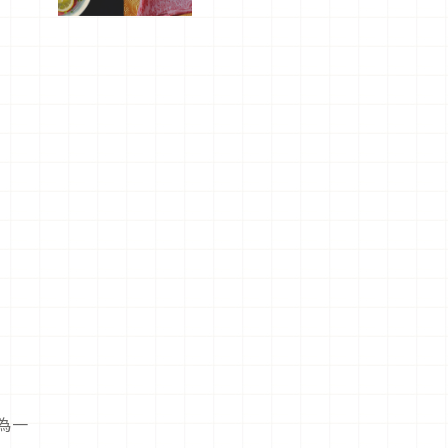
屬美食體
驗！
為一