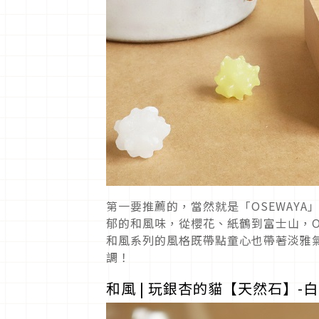
第一要推薦的，當然就是「OSEWAY
郁的和風味，從櫻花、紙鶴到富士山，O
和風系列的風格既帶點童心也帶著淡雅
調！
和風 | 玩銀杏的貓【天然石】-