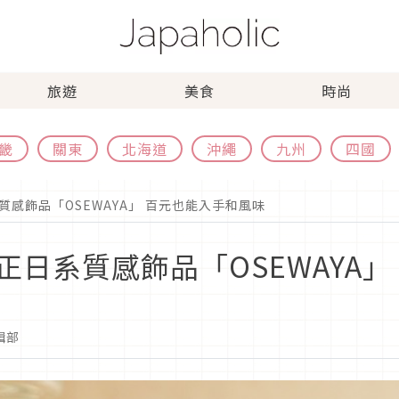
旅遊
美食
時尚
畿
關東
北海道
沖繩
九州
四國
感飾品「OSEWAYA」 百元也能入手和風味
日系質感飾品「OSEWAYA」
編輯部