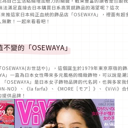
能為自己生活點綴增加魅力的關鍵，戰果豐富的讀者是否跟
已經無法滿足直接去日本購買日系高質感飾品的渴望呢？這次
是要來推這家日本純正血統的飾品店「OSEWAYA」，裡面有超
人無數！一起來看看吧！
不變的「OSEWAYA」
SEWAYA(お世話や)」，這個誕生於1979年東京原宿的飾
AYA」一直為日本女性帶來多元風格的精緻飾物，可以說是潮
「OSEWAYA」是日本女子飾物品牌的代名詞，也與多家我
N-NO》、《la farfa》、《MORE［モア］》、《ViVi》合
的提供品牌！