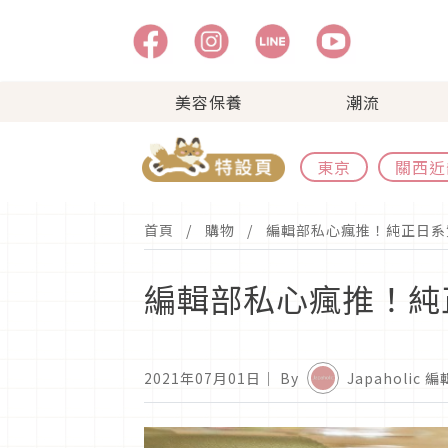
美容保養
潮流
東京
關西近
首頁
購物
編輯部私心瘋推！純正日系質
編輯部私心瘋推！純正
2021年07月01日
｜ By
Japaholic 