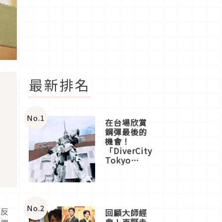
最新排名
No.
1
在台場欣賞
鋼彈最後的
機會！
「DiverCity
Tokyo
Plaza」搭
船、購物、
美食及夜
景，一次全
體驗
No.
2
，反
回顧大師經
典！東野圭