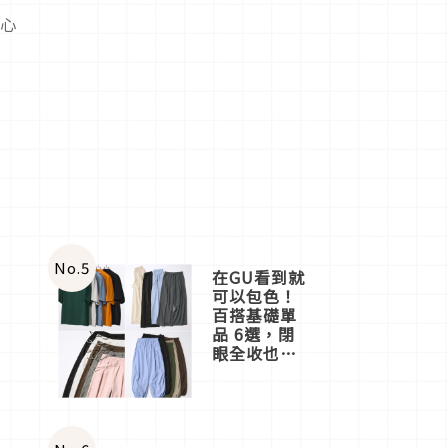
好心
No.
5
在GU看到就
可以包色！
百搭基礎單
品 6選，閉
眼全收也不
心疼