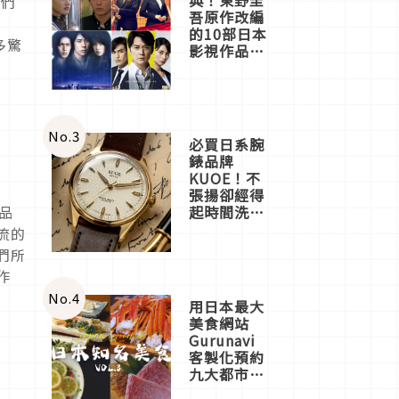
我們
吾原作改編
的10部日本
多驚
影視作品推
薦
No.
3
必買日系腕
錶品牌
KUOE！不
張揚卻經得
品
起時間洗鍊
的經典之作
流的
五選
們所
作
No.
4
用日本最大
美食網站
Gurunavi
客製化預約
九大都市餐
廳，打造專