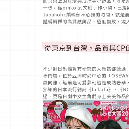
而耳朵上的耳環與戒指等小飾品，才是
一樣，從pinkoi到文創手作小物，
Japaholic編輯部私心推的時間，就
豔編輯群的高質感飾品，極度勸敗，燒
從東京到台灣，品質與CP值
不少對日系雜貨有研究的人應該都聽過「O
專門店，位於亞洲時尚中心的「OSEW
風向雞，無論是可愛夢幻還是成熟奢華，
熟知的日本流行雜誌《la farfa》、《NO
過，更是日劇中女主角們身上美美飾品