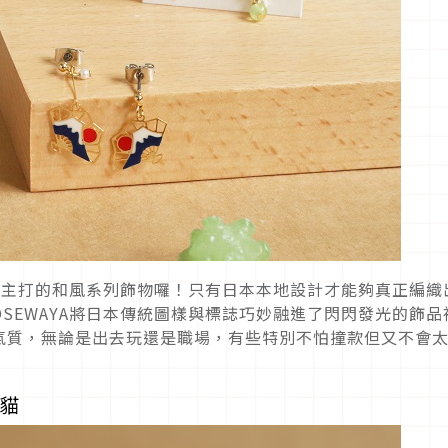
A」主打的和風系列飾物囉！只有日本本地設計才能夠真正編織
SEWAYA將日本傳統圖樣與標誌巧妙融進了閃閃發光的飾品
氣質，無論是出去玩還是職場，有些特別不怕撞款但又不會
白貓