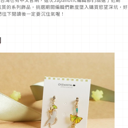
帶出氣質的系列飾品，挑選期間編輯們數度墜入購買慾望深坑，
們往下閱讀後一定要沉住氣喔！
列