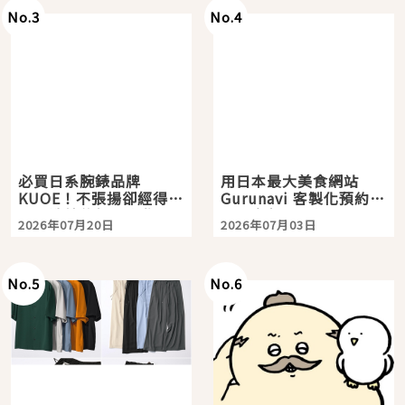
No.
3
No.
4
必買日系腕錶品牌
用日本最大美食網站
KUOE！不張揚卻經得起
Gurunavi 客製化預約九
時間洗鍊的經典之作五
大都市餐廳，打造專屬
2026年07月20日
2026年07月03日
選
美食體驗！
No.
5
No.
6