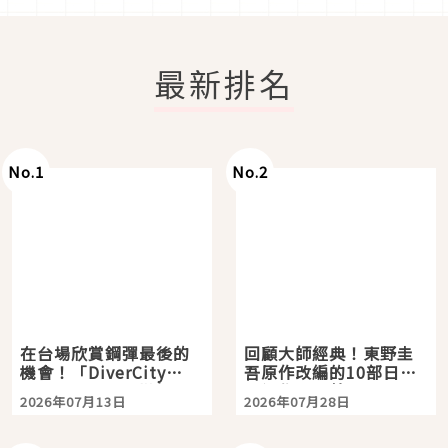
最新排名
No.
1
No.
2
在台場欣賞鋼彈最後的
回顧大師經典！東野圭
機會！「DiverCity
吾原作改編的10部日本
Tokyo Plaza」搭船、
影視作品推薦
2026年07月13日
2026年07月28日
購物、美食及夜景，一
次全體驗