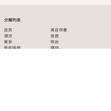
分類列表
首頁
美容保養
潮流
旅遊
美食
時尚
藝能娛樂
購物
關於Japaholic
關於我們
免責事項
寫手招募
Japaholic Girls招募
廣告、合作洽談
關鍵字列表
お問い合わせ