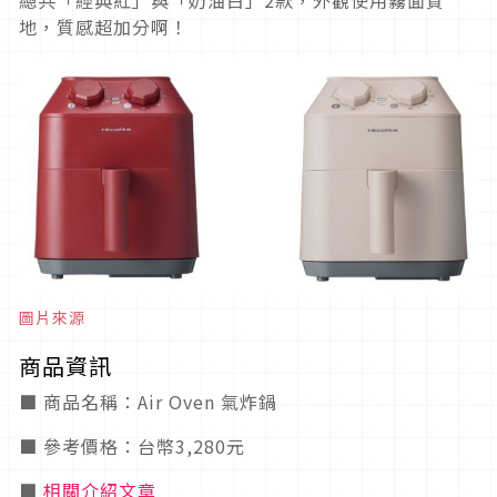
總共「經典紅」與「奶油白」2款，外觀使用霧面質
地，質感超加分啊！
圖片來源
商品資訊
■ 商品名稱：Air Oven 氣炸鍋
■ 參考價格：台幣3,280元
■
相關介紹文章