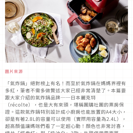
圖片來源
「氣炸鍋」絕對榜上有名！而至於氣炸鍋在媽媽界裡有
多紅，筆者不需多做贅述大家已經非常清楚了。本篇要
跟大家介紹的氣炸鍋品牌──日本麗克特
（récolte），也是大有來頭，堪稱團購社團的票房保
證。這款氣炸鍋特別設計成小廚房也能放置的A4大小，
卻是有著2.8L的容量可以使用（實際用容量為2.4L），
超高顏值讓媽咪們看了一定超心動！顏色也非常討喜，