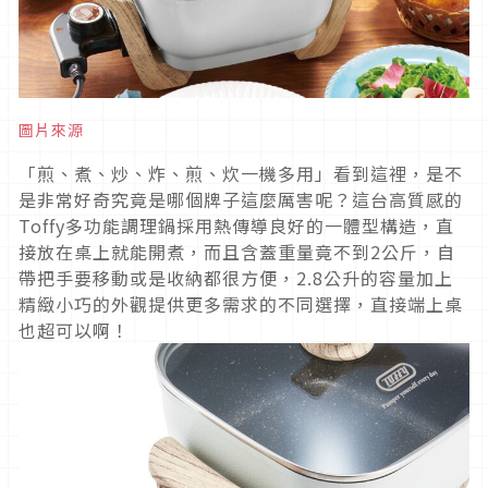
圖片來源
「煎、煮、炒、炸、煎、炊一機多用」看到這裡，是不
是非常好奇究竟是哪個牌子這麼厲害呢？這台高質感的
Toffy多功能調理鍋採用熱傳導良好的一體型構造，直
接放在桌上就能開煮，而且含蓋重量竟不到2公斤，自
帶把手要移動或是收納都很方便，2.8公升的容量加上
精緻小巧的外觀提供更多需求的不同選擇，直接端上桌
也超可以啊！