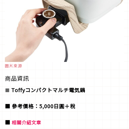
圖片來源
商品資訊
Toffyコンパクトマルチ電気鍋
■
■ 參考價格：5,000日圓＋稅
■
相關介紹文章