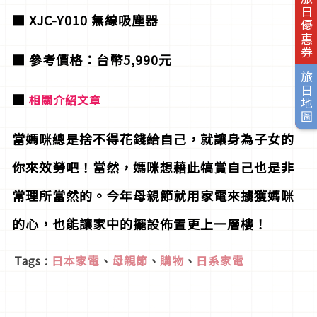
旅日優惠券
■ XJC-Y010 無線吸塵器
■ 參考價格：台幣5,990元
旅日地圖
■
相關介紹文章
當媽咪總是捨不得花錢給自己，就讓身為子女的
你來效勞吧！當然，媽咪想藉此犒賞自己也是非
常理所當然的。今年母親節就用家電來擄獲媽咪
的心，也能讓家中的擺設佈置更上一層樓！
Tags :
日本家電
、
母親節
、
購物
、
日系家電