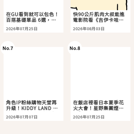
在GU看到就可以包色！
快90公斤肌肉大叔能進
百搭基礎單品 6選，閉
電影院看《吉伊卡哇》
眼全收也不心疼
嗎？日本重金屬樂團
2026年07月25日
2026年08月03日
「打首」會長與nagano
老師一同給出了答案
No.
7
No.
8
角色IP粉絲購物天堂再
在飯店裡看日本夏季花
升級！KIDDY LAND 原
火大會！星野集團煙火
宿店吉伊卡哇迎客，新
景觀飯店6選，讓你不用
2026年07月07日
2026年07月25日
開幕 OMOKADO 店3分
人擠人悠閒欣賞
即達