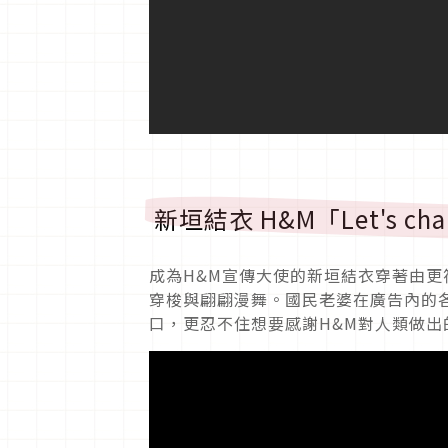
新垣結衣 H&M「Let's chang
成為H&M宣傳大使的新垣結衣穿著由
穿梭與翩翩漫舞。國民老婆在廣告內的
口，更忍不住想要感謝H&M對人類做出