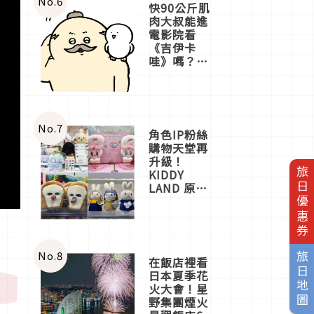
No.
6
快90公斤肌
肉大叔能進
電影院看
《吉伊卡
哇》嗎？日
本重金屬樂
團「打首」
會長與
nagano老師
一同給出了
No.
7
角色IP粉絲
答案
購物天堂再
升級！
旅日優惠券
KIDDY
LAND 原宿
店吉伊卡哇
迎客，新開
幕
OMOKADO
店3分即達
No.
8
旅日地圖
在飯店裡看
日本夏季花
火大會！星
野集團煙火