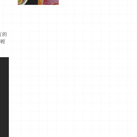
屬美食體
驗！
言的
能輕