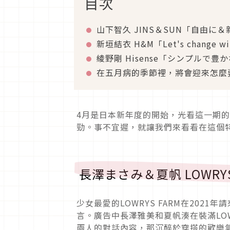
目次
山下智久 JINS＆SUN「自由に
新垣結衣 H&M「Let's change wit
綾野剛 Hisense「シンプルで豊
在五月病的季節裡，將會迎來怎麼
4月是日本新年度的開始，光看這一期
勁。事不宜遲，就讓我們來看看在這個
長澤まさみ＆夏帆 LOWR
少女最愛的LOWRYS FARM在20
言。廣告中長澤雅美和夏帆湊在裝滿LOW
兩人的對話內容，那沉醉於穿搭的歡樂