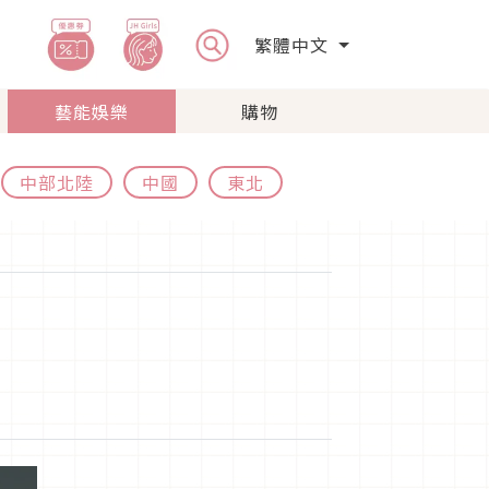
繁體中文
藝能娛樂
購物
中部北陸
中國
東北