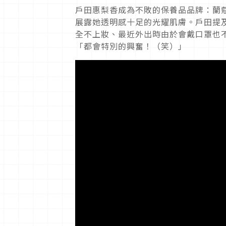
戶田惠梨香成為不敗的保養品品牌：蘭蔻
展露她透明感十足的光耀肌膚。戶田提
全不上妝、最近外出時由於會戴口罩也
「都會特別的興奮！（笑）」