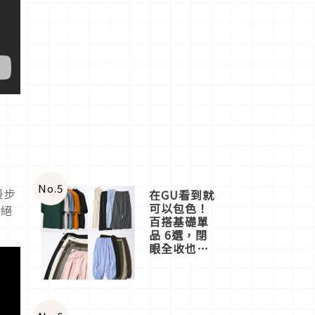
No.
5
漫步
在GU看到就
可以包色！
不絕
百搭基礎單
品 6選，閉
眼全收也不
心疼