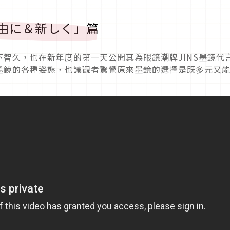
「自由に＆新しく」篇
智久，也在新年度的第一天公開其為眼鏡潮牌JINS墨鏡代
墨鏡的各種姿態，也讓觀者驚覺原來墨鏡的選擇是既多元又