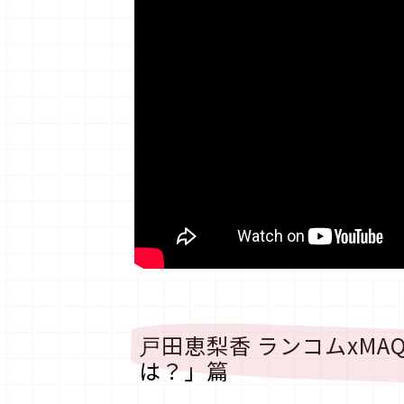
戸田恵梨香 ランコムxMA
は？」篇