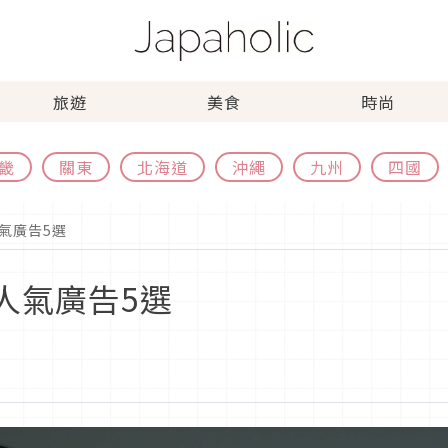
旅遊
美食
時尚
畿
關東
北海道
沖繩
九州
四國
人氣廣告5選
新人氣廣告5選