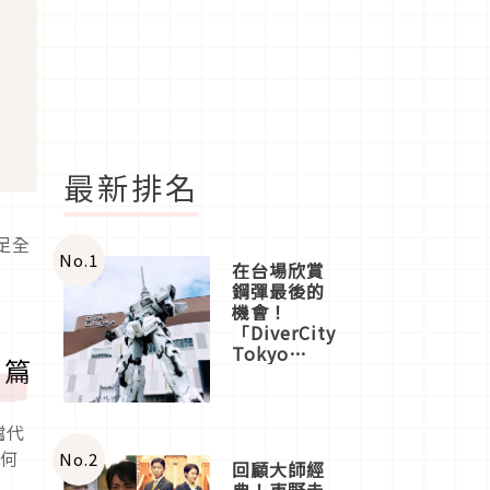
最新排名
足全
No.
1
在台場欣賞
鋼彈最後的
機會！
「DiverCity
Tokyo
」篇
Plaza」搭
船、購物、
美食及夜
檔代
景，一次全
體驗
任何
No.
2
回顧大師經
典！東野圭