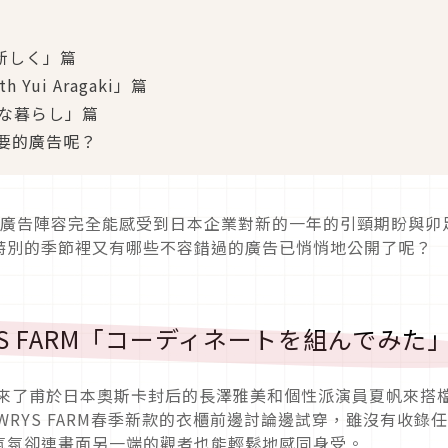
＆新しく」篇
h Yui Aragaki」篇
かな暮らし」篇
要的廣告呢？
的廣告陣容完全能感受到日本企業對新的一年的引頸期盼與卯
特別的季節裡又有哪些不容錯過的廣告已悄悄地公開了呢？
YS FARM「コーディネートを組んでみた
21年請來了甫於日本奧斯卡封后的長澤雅美和個性派演員夏帆來搭
RYS FARM春季新款的衣櫃前邊討論邊試穿，雖沒有收錄
氣氛卻連畫面另一端的觀者也能輕鬆地感同身受。