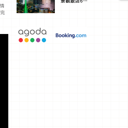
景觀飯店6
情
選，讓你不
用人擠人悠
是完
閒欣賞
候