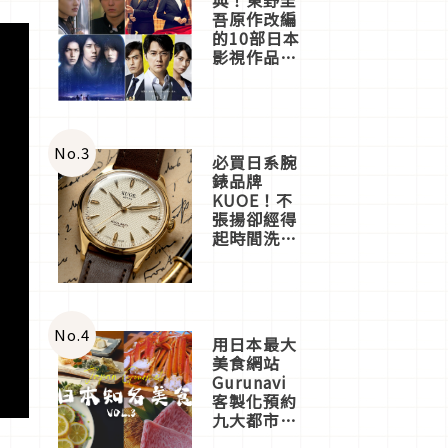
吾原作改編
的10部日本
影視作品推
薦
No.
3
必買日系腕
錶品牌
KUOE！不
張揚卻經得
起時間洗鍊
的經典之作
五選
No.
4
用日本最大
美食網站
Gurunavi
客製化預約
九大都市餐
廳，打造專