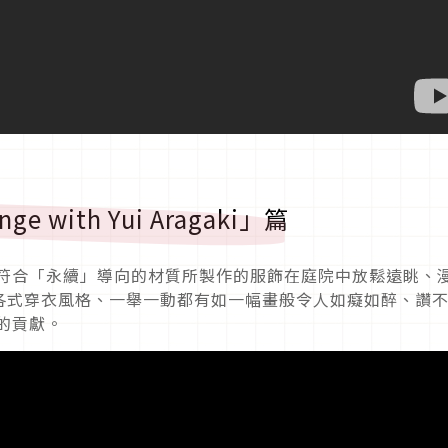
e with Yui Aragaki」篇
更符合「永續」導向的材質所製作的服飾在庭院中放鬆遠眺、
各式穿衣風格、一舉一動都有如一幅畫般令人如癡如醉、讚
的貢獻。