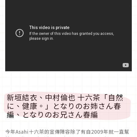
新垣結衣、中村倫也 十六茶「自然
に、健康。」となりのお姉さん春
編、となりのお兄さん春編
今年Asahi十六茶的宣傳陣容除了有自2009年就一直幫