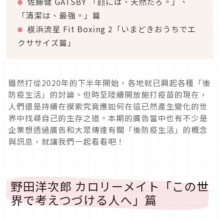
佐藤健 GATSBY 「顔には、天然だろ。」、
「清潔は、最強。」篇
横浜流星 Fit Boxing 2「いまどきおうちでエ
クササイズ篇」
雖然打從2020年的下半年開始，各地就已興起各種「後
防疫生活」的討論。但時至陸續開放施打疫苗的現在，
人們還是持續在摸索究竟應如何在這已然產生變化的世
界中找尋自己的生存之道。本期的廣告當中也有不少是
企業想透過廣告和大眾傳達有關「後防疫生活」的概念
與訊息，就讓我們一起看看吧！
野田洋次郎 カロリーメイト「この世
界で考えつづける人へ」篇