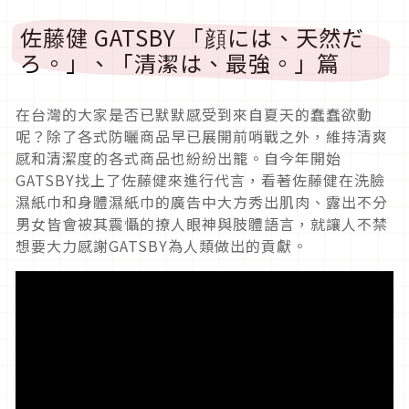
佐藤健 GATSBY 「顔には、天然だ
ろ。」、「清潔は、最強。」篇
在台灣的大家是否已默默感受到來自夏天的蠢蠢欲動
呢？除了各式防曬商品早已展開前哨戰之外，維持清爽
感和清潔度的各式商品也紛紛出籠。自今年開始
GATSBY找上了佐藤健來進行代言，看著佐藤健在洗臉
濕紙巾和身體濕紙巾的廣告中大方秀出肌肉、露出不分
男女皆會被其震懾的撩人眼神與肢體語言，就讓人不禁
想要大力感謝GATSBY為人類做出的貢獻。