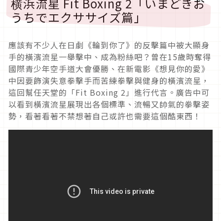
横浜流星 Fit Boxing 2「いまどきお
うちでエクササイズ篇」
應該有不少人在日劇《輪到你了》的反擊篇中被大顯身
手的橫濱流星一舉擊中、成為粉絲吧？曾在15歲時奪得
國際青少年空手道大會優勝、在新電影《想見你的愛》
中因要飾演失意拳擊手而苦練拳擊與健身的橫濱流星，
這回幫任天堂的「Fit Boxing 2」進行代言。廣告中可
以看到橫濱流星展現出各個標準、流暢又帥氣的拳擊姿
勢，看著看著不禁想著自己或許也需要這個酷東西！