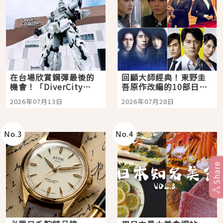
在台場欣賞鋼彈最後的
回顧大師經典！東野圭
機會！「DiverCity
吾原作改編的10部日本
Tokyo Plaza」搭船、
影視作品推薦
2026年07月13日
2026年07月28日
購物、美食及夜景，一
次全體驗
No.
3
No.
4
Share