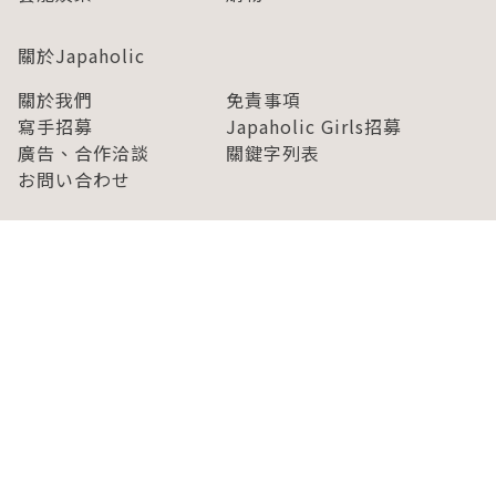
關於Japaholic
關於我們
免責事項
寫手招募
Japaholic Girls招募
廣告、合作洽談
關鍵字列表
お問い合わせ
看看更多有關Japaholic！
Copyright © 2026 MICROAD, INC.