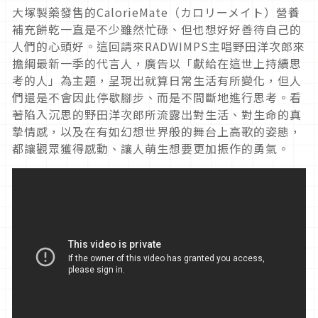
大塚製藥發售的CalorieMate（カロリーメイト）營養
補充餅乾一直是不少雖然忙碌、但也想好好善待自己的
人們的心頭好。這回請來RADWIMPS主唱野田洋次郎來
擔綱最新一季的代言人，廣告以「獻給在這世上持續思
考的人」為主題，呈現出就算日常生活有所變化，但人
們還是不會因此停歇腳步、而是不間斷地進行思考。看
著陷入沉思的野田洋次郎所流露出對生活、對生命的真
摯情感，以及在有如幻想世界般的舞台上高歌的姿態，
都讓觀眾獲得感動、讓人萌生想要更加振作的勇氣。