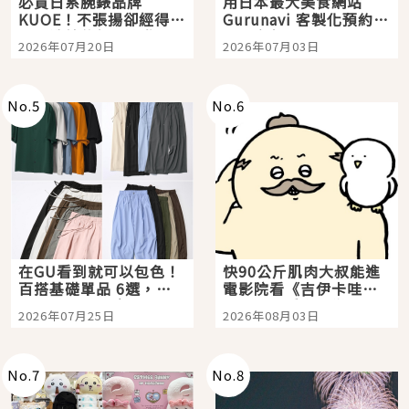
必買日系腕錶品牌
用日本最大美食網站
KUOE！不張揚卻經得起
Gurunavi 客製化預約九
時間洗鍊的經典之作五
大都市餐廳，打造專屬
2026年07月20日
2026年07月03日
選
美食體驗！
No.
5
No.
6
在GU看到就可以包色！
快90公斤肌肉大叔能進
百搭基礎單品 6選，閉
電影院看《吉伊卡哇》
眼全收也不心疼
嗎？日本重金屬樂團
2026年07月25日
2026年08月03日
「打首」會長與nagano
老師一同給出了答案
No.
7
No.
8