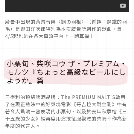
廣告中出現的背景音樂〈鋼の羽根〉（暫譯：鋼鐵的羽
毛）是野田洋次郎特別為本次廣告所創作的歌曲，自
4/5起也能在各大串流平台上一飽耳福！
小栗旬、柴咲コウ ザ・プレミアム・
モルツ『ちょっと高級なビールにし
ようか』篇
三得利的頂級啤酒品牌：The PREMIUM MALT'S啟用
了在現正熱映中的好萊塢電影《哥吉拉大戰金剛》中有
著令人驚鴻一瞥表現的小栗旬、以及於去年秋季檔《三
十五歲的少女》裡再度用演技征服觀眾的柴崎幸作為新
年度的代言人。