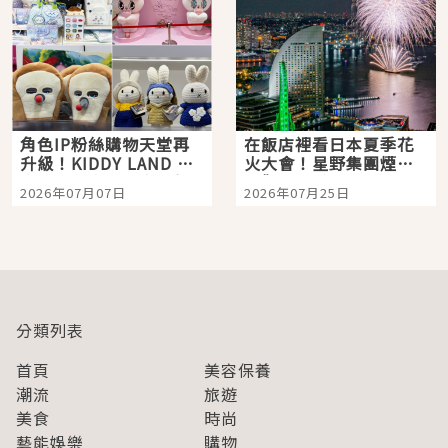
角色IP粉絲購物天堂再
在飯店裡看日本夏季花
升級！KIDDY LAND 原
火大會！星野集團煙火
宿店吉伊卡哇迎客，新
景觀飯店6選，讓你不用
2026年07月07日
2026年07月25日
開幕 OMOKADO 店3分
人擠人悠閒欣賞
即達
分類列表
首頁
美容保養
潮流
旅遊
美食
時尚
藝能娛樂
購物