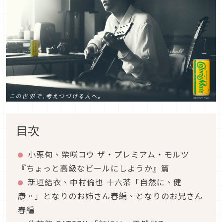
目次
小栗旬、柴咲コウ ザ・プレミアム・モルツ
『ちょっと高級なビールにしようか』篇
新垣結衣、中村倫也 十六茶「自然に、健
康。」となりのお姉さん春編、となりのお兄さん
春編