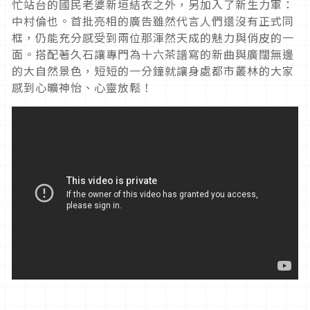
忙站台的國民老婆新垣結衣之外，另加入了新生力軍：
中村倫也。首批亮相的廣告雖然代言人們還沒有正式同
框，仍能充分感受到兩位那渾然天成的魅力與俏皮的一
面。搭配著久石讓專門為十六茶譜寫的新曲與廣闊無邊
的大自然景色，短短的一分鐘就讓身處都市叢林的大家
感到心曠神怡、心靈放鬆！