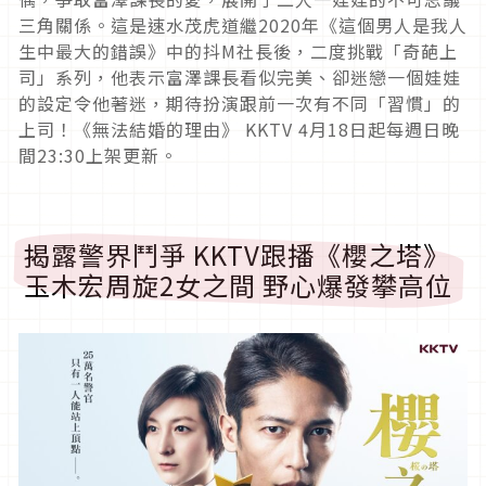
三角關係。這是速水茂虎道繼2020年《這個男人是我人
生中最大的錯誤》中的抖M社長後，二度挑戰「奇葩上
司」系列，他表示富澤課長看似完美、卻迷戀一個娃娃
的設定令他著迷，期待扮演跟前一次有不同「習慣」的
上司！《無法結婚的理由》 KKTV 4月18日起每週日晚
間23:30上架更新。
揭露警界鬥爭 KKTV跟播《櫻之塔》
玉木宏周旋2女之間 野心爆發攀高位