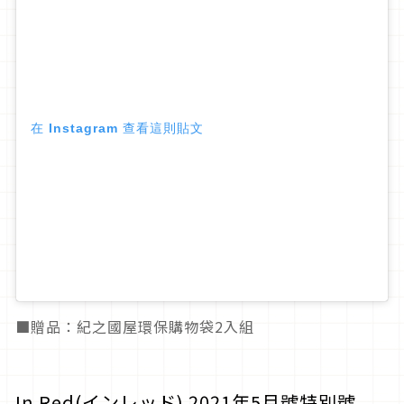
在 Instagram 查看這則貼文
■贈品：紀之國屋環保購物袋2入組
In Red(インレッド) 2021年5月號特別號