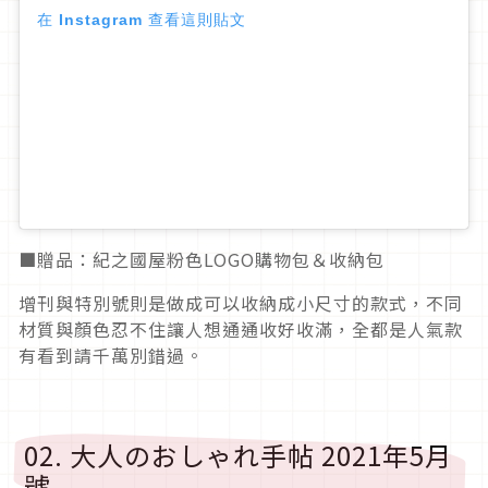
在 Instagram 查看這則貼文
■贈品：紀之國屋粉色LOGO購物包＆收納包
增刊與特別號則是做成可以收納成小尺寸的款式，不同
材質與顏色忍不住讓人想通通收好收滿，全都是人氣款
有看到請千萬別錯過。
02. 大人のおしゃれ手帖 2021年5月
號