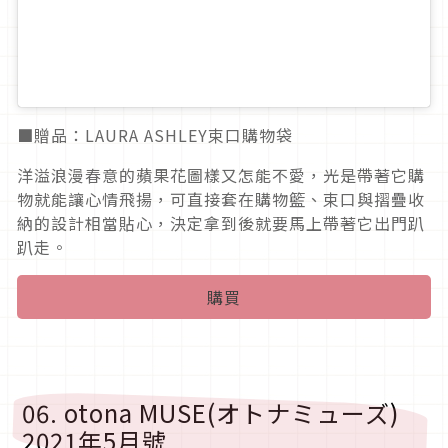
■贈品：LAURA ASHLEY束口購物袋
洋溢浪漫春意的蘋果花圖樣又怎能不愛，光是帶著它購
物就能讓心情飛揚，可直接套在購物籃、束口與摺疊收
納的設計相當貼心，決定拿到後就要馬上帶著它出門趴
趴走。
購買
06. otona MUSE(オトナミューズ)
2021年5月號