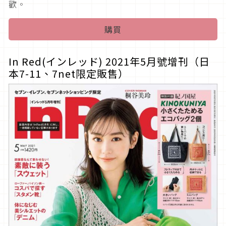
歡。
購買
In Red(インレッド) 2021年5月號增刊（日
本7-11、7net限定販售）