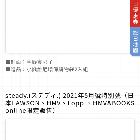
旅日優惠券
旅日地圖
■封面：宇野實彩子
■贈品：小熊維尼環保購物袋2入組
steady.(ステディ.) 2021年5月號特別號（日
本LAWSON、HMV、Loppi、HMV&BOOKS
online限定販售）