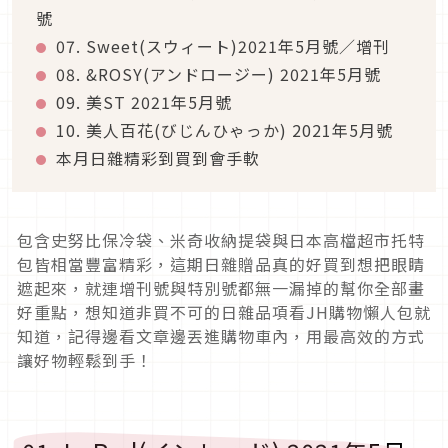
號
07. Sweet(スウィート)2021年5月號／增刊
08. &ROSY(アンドロージー) 2021年5月號
09. 美ST 2021年5月號
10. 美人百花(びじんひゃっか) 2021年5月號
本月日雜精彩到買到會手軟
包含史努比保冷袋、米奇收納提袋與日本高檔超市托特
包皆相當豐富精彩，這期日雜贈品真的好買到想把眼睛
遮起來，就連增刊號與特別號都無一漏掉的幫你全部畫
好重點，想知道非買不可的日雜品項看JH購物懶人包就
知道，記得邊看文章邊丟進購物車內，用最高效的方式
讓好物輕鬆到手！