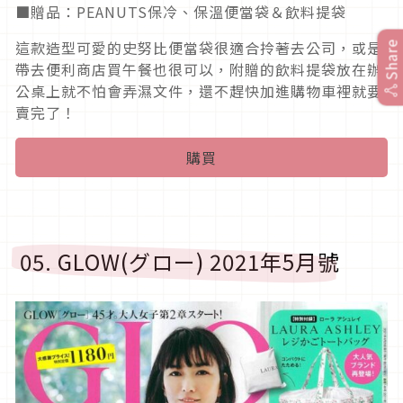
■贈品：PEANUTS保冷、保溫便當袋＆飲料提袋
這款造型可愛的史努比便當袋很適合拎著去公司，或是
Share
帶去便利商店買午餐也很可以，附贈的飲料提袋放在辦
公桌上就不怕會弄濕文件，還不趕快加進購物車裡就要
賣完了！
購買
05. GLOW(グロー) 2021年5月號