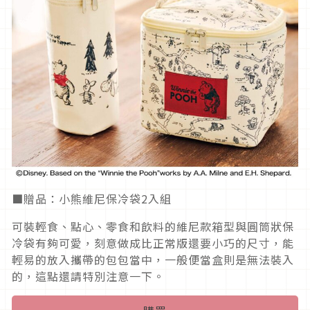
■贈品：小熊維尼保冷袋2入組
可裝輕食、點心、零食和飲料的維尼款箱型與圓筒狀保
冷袋有夠可愛，刻意做成比正常版還要小巧的尺寸，能
輕易的放入攜帶的包包當中，一般便當盒則是無法裝入
的，這點還請特別注意一下。