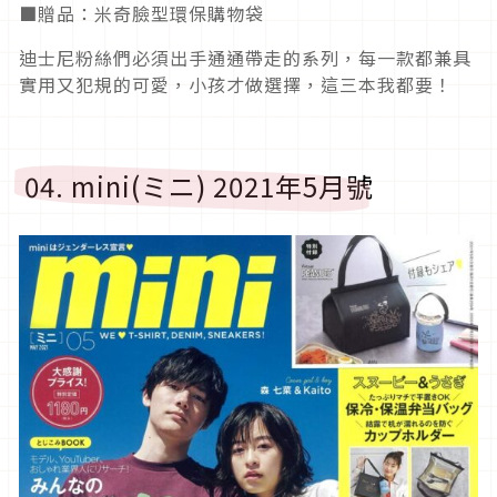
■贈品：米奇臉型環保購物袋
迪士尼粉絲們必須出手通通帶走的系列，每一款都兼具
實用又犯規的可愛，小孩才做選擇，這三本我都要！
04. mini(ミニ) 2021年5月號