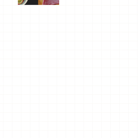
屬美食體
驗！