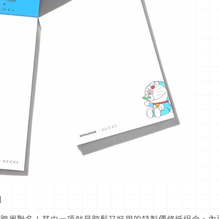
組
夢幻跨界聯名！其中一項就是時髦又好用的特製便條紙組合，內