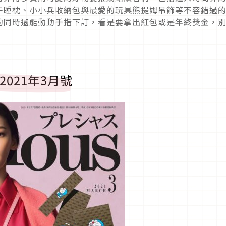
fy午睡枕、小小兵收納包與最愛的玩具熊提姆吊飾等不容錯過
的同時還能動動手指下訂，看是要拿出紅包或是年終獎金，
) 2021年3月號