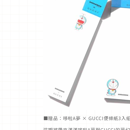
■贈品：哆啦A夢 × GUCCI便條紙3入
這期將帶來滿滿哆啦A夢與GUCCI的