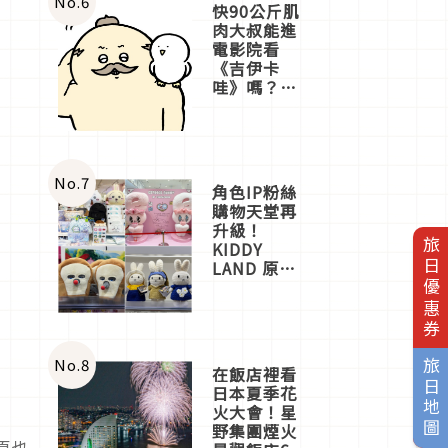
No.
6
快90公斤肌
肉大叔能進
電影院看
《吉伊卡
哇》嗎？日
本重金屬樂
團「打首」
會長與
nagano老師
一同給出了
No.
7
角色IP粉絲
答案
購物天堂再
升級！
旅日優惠券
KIDDY
LAND 原宿
店吉伊卡哇
迎客，新開
幕
OMOKADO
店3分即達
No.
8
旅日地圖
在飯店裡看
日本夏季花
火大會！星
野集團煙火
頁也