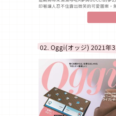
印著讓人忍不住露出微笑的可愛圖案，
02. Oggi(オッジ) 2021