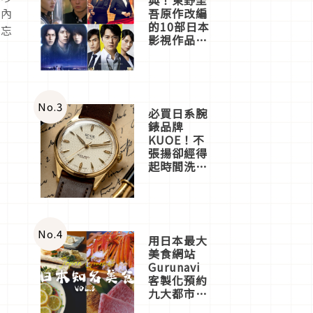
吾原作改編
的內
的10部日本
別忘
影視作品推
薦
No.
3
必買日系腕
錶品牌
KUOE！不
張揚卻經得
起時間洗鍊
的經典之作
五選
No.
4
用日本最大
美食網站
Gurunavi
客製化預約
九大都市餐
廳，打造專