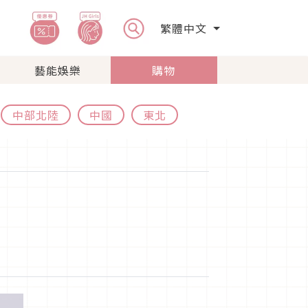
繁體中文
藝能娛樂
購物
中部北陸
中國
東北