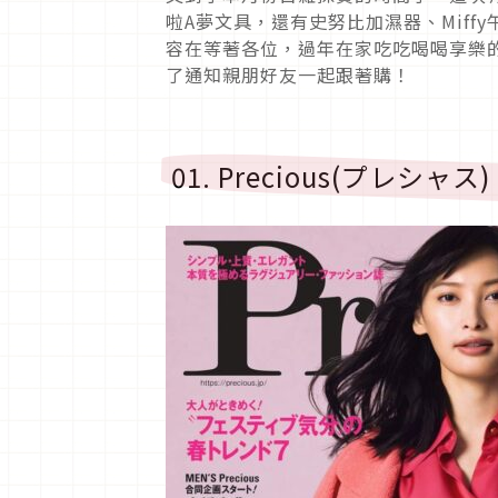
啦A夢文具，還有史努比加濕器、Mif
容在等著各位，過年在家吃吃喝喝享樂
了通知親朋好友一起跟著購！
01. Precious(プレシャス