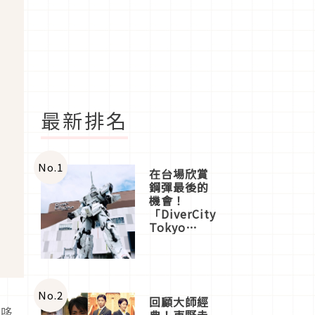
最新排名
No.
1
在台場欣賞
鋼彈最後的
機會！
「DiverCity
Tokyo
Plaza」搭
船、購物、
美食及夜
景，一次全
體驗
No.
2
回顧大師經
的哆
典！東野圭