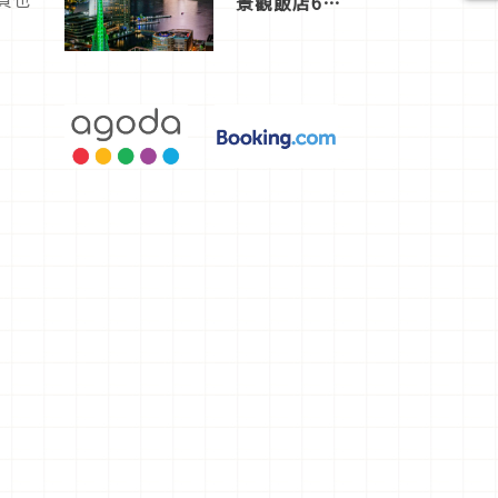
景觀飯店6
選，讓你不
用人擠人悠
閒欣賞