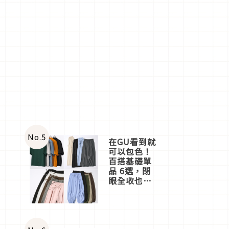
No.
5
在GU看到就
可以包色！
百搭基礎單
品 6選，閉
眼全收也不
心疼