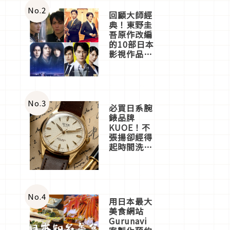
體驗
No.
2
回顧大師經
典！東野圭
吾原作改編
的10部日本
影視作品推
薦
No.
3
必買日系腕
錶品牌
KUOE！不
張揚卻經得
起時間洗鍊
的經典之作
五選
No.
4
用日本最大
美食網站
Gurunavi