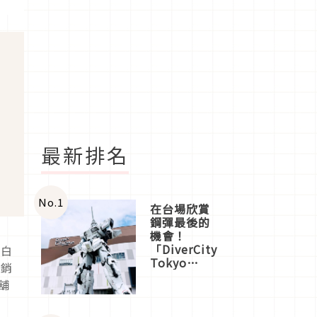
最新排名
No.
1
在台場欣賞
鋼彈最後的
機會！
「DiverCity
蛋白
Tokyo
白銷
Plaza」搭
舖
船、購物、
美食及夜
景，一次全