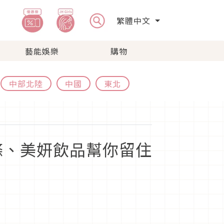
繁體中文
藝能娛樂
購物
中部北陸
中國
東北
條、美妍飲品幫你留住