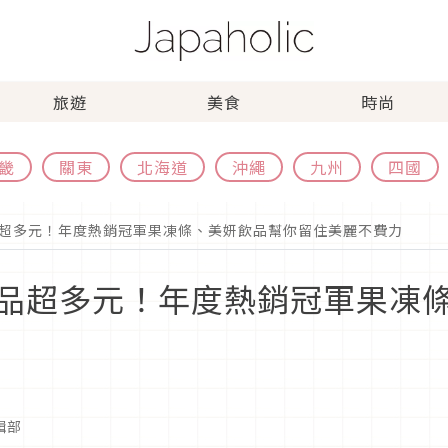
旅遊
美食
時尚
畿
關東
北海道
沖繩
九州
四國
超多元！年度熱銷冠軍果凍條、美妍飲品幫你留住美麗不費力
品超多元！年度熱銷冠軍果凍
編輯部