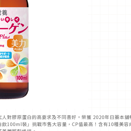
人對膠原蛋白的高要求及不同喜好。榮獲 2020年日藥本舖
飲100ml裝」挑戰市售大容量，CP值最高！含有10種美容
瓶美麗輕鬆維持。