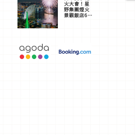
火大會！星
野集團煙火
景觀飯店6
選，讓你不
用人擠人悠
閒欣賞