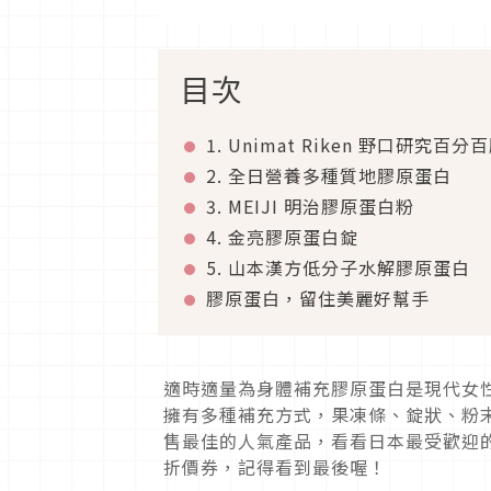
目次
1. Unimat Riken 野口研究百
2. 全日營養多種質地膠原蛋白
3. MEIJI 明治膠原蛋白粉
4. 金亮膠原蛋白錠
5. 山本漢方低分子水解膠原蛋白
膠原蛋白，留住美麗好幫手
適時適量為身體補充膠原蛋白是現代女
擁有多種補充方式，果凍條、錠狀、粉
售最佳的人氣產品，看看日本最受歡迎的產
折價券，記得看到最後喔！