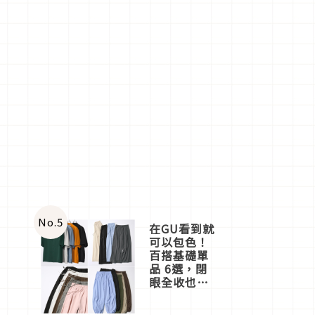
No.
5
在GU看到就
可以包色！
百搭基礎單
品 6選，閉
眼全收也不
心疼