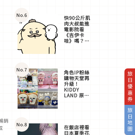
No.
6
快90公斤肌
肉大叔能進
電影院看
《吉伊卡
哇》嗎？日
本重金屬樂
團「打首」
會長與
nagano老師
一同給出了
No.
7
角色IP粉絲
旅日優惠券
答案
購物天堂再
升級！
KIDDY
LAND 原宿
店吉伊卡哇
迎客，新開
旅日地圖
幕
OMOKADO
暢銷
店3分即達
No.
8
在飯店裡看
成
日本夏季花