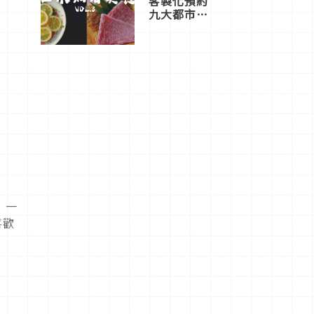
客製化預約
九大都市餐
廳，打造專
屬美食體
驗！
，一
喜歡