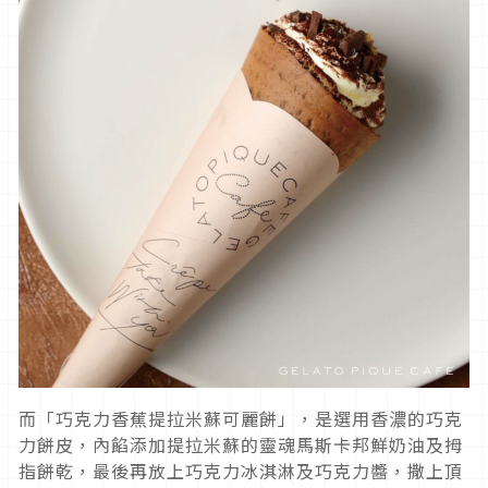
而「巧克力香蕉提拉米蘇可麗餅」，是選用香濃的巧克
力餅皮，內餡添加提拉米蘇的靈魂馬斯卡邦鮮奶油及拇
指餅乾，最後再放上巧克力冰淇淋及巧克力醬，撒上頂