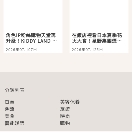
角色IP粉絲購物天堂再
在飯店裡看日本夏季花
升級！KIDDY LAND 原
火大會！星野集團煙火
宿店吉伊卡哇迎客，新
景觀飯店6選，讓你不用
2026年07月07日
2026年07月25日
開幕 OMOKADO 店3分
人擠人悠閒欣賞
即達
分類列表
首頁
美容保養
潮流
旅遊
美食
時尚
藝能娛樂
購物