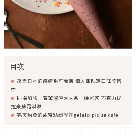
目次
來自日本的療癒系可麗餅 情人節限定口味發售
中
同場加映：奢華濃厚大人系 蜷尾家 巧克力提
拉米蘇霜淇淋
完美約會的甜蜜點綴就在gelato pique café