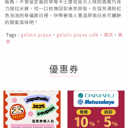
販售，不管是定番的草莓卡士達或是大人味的香蕉巧克
力提拉米蘇，咬一口就像回到東京原宿，在這充滿粉紅
色泡泡的幸福節日裡，快帶著情人重溫原宿日系可麗餅
的甜蜜滋味吧！
Tags :
gelato pique
、
gelato pique café
、
潮流
、
美
食
優惠券