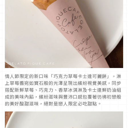
情人節限定的新口味「巧克力草莓卡士達可麗餅」，淋
上草莓醬宛如寶石般的光澤呈現出繽紛視覺美感，同步
搭配新鮮草莓、巧克力、香草冰淇淋及卡士達鮮奶油組
成的美味內餡，繽紛滋味與豐沛口感包覆著彷彿初戀般
的美好酸甜滋味，絕對是戀人限定必吃甜點。