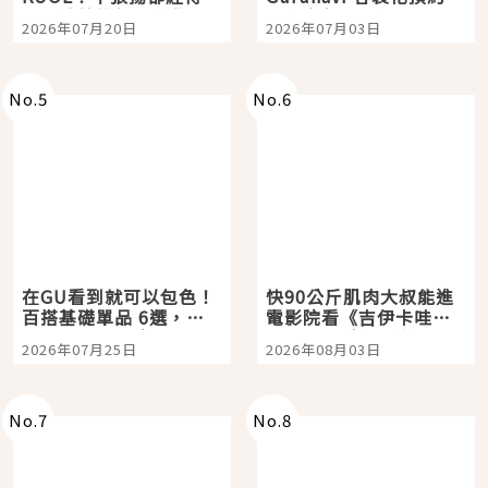
時間洗鍊的經典之作五
大都市餐廳，打造專屬
2026年07月20日
2026年07月03日
選
美食體驗！
No.
5
No.
6
在GU看到就可以包色！
快90公斤肌肉大叔能進
百搭基礎單品 6選，閉
電影院看《吉伊卡哇》
眼全收也不心疼
嗎？日本重金屬樂團
2026年07月25日
2026年08月03日
「打首」會長與nagano
老師一同給出了答案
No.
7
No.
8