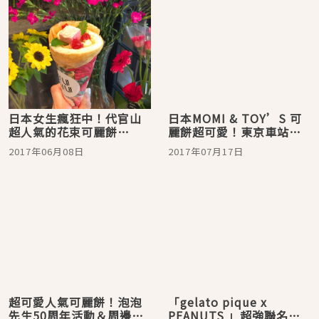
日本女生瘋狂中！代官山
日本MOMI & TOY’S 可
超人氣的花束可麗餅
麗餅超可愛！東京車站一
「TAJIMAJI」超可愛！
番街就吃的到。
2017年06月08日
2017年07月17日
超可愛人氣可麗餅！泡泡
「gelato pique x
先生50周年活動＆周邊小
PEANUTS 」超強聯名首