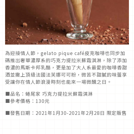
為迎接情人節，gelato pique café皮克咖啡也同步加
碼推出奢華濃厚系的巧克力提拉米蘇霜淇淋，除了添加
香濃的馬斯卡邦乳酪，更是加了大人系最愛的咖啡香甜
酒並撒上頂級法國法芙娜可可粉，微苦不甜膩的味蕾享
受讓你在情人節浪漫時刻也能來一場微醺之日。
■品名：蜷尾家 巧克力提拉米蘇霜淇淋
■參考價格：130元
■發售日期：2021年1月30-2021年2月28日 限定販售