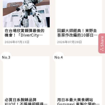
在台場欣賞鋼彈最後的
回顧大師經典！東野圭
機會！「DiverCity
吾原作改編的10部日本
Share
Tokyo Plaza」搭船、
影視作品推薦
2026年07月13日
2026年07月28日
購物、美食及夜景，一
次全體驗
No.
3
No.
4
必買日系腕錶品牌
用日本最大美食網站
KUOE！不張揚卻經得起
Gurunavi 客製化預約九