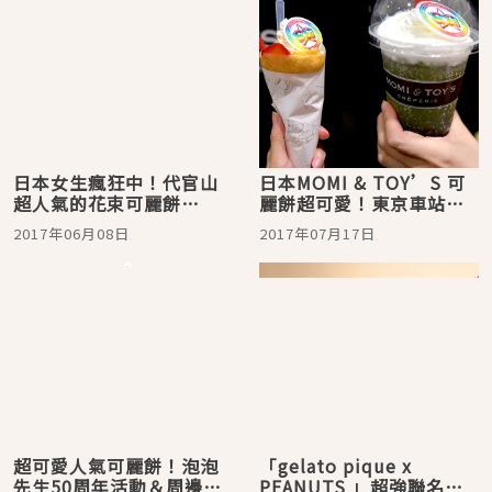
日本女生瘋狂中！代官山
日本MOMI & TOY’S 可
超人氣的花束可麗餅
麗餅超可愛！東京車站一
「TAJIMAJI」超可愛！
番街就吃的到。
2017年06月08日
2017年07月17日
超可愛人氣可麗餅！泡泡
「gelato pique x
先生50周年活動＆周邊小
PEANUTS 」超強聯名首