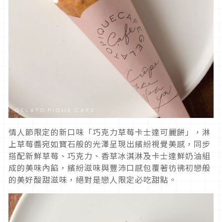
情人節限定的新口味「巧克力草莓卡士達可麗餅」，淋
上草莓醬宛如寶石般的光澤呈現出繽紛視覺美感，同步
搭配新鮮草莓、巧克力、香草冰淇淋及卡士達鮮奶油組
成的美味內餡，繽紛滋味與豐沛口感包覆著彷彿初戀般
的美好酸甜滋味，絕對是戀人限定必吃甜點。