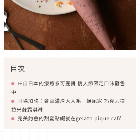
目次
來自日本的療癒系可麗餅 情人節限定口味發售
中
同場加映：奢華濃厚大人系 蜷尾家 巧克力提
拉米蘇霜淇淋
完美約會的甜蜜點綴就在gelato pique café