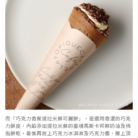
而「巧克力香蕉提拉米蘇可麗餅」，是選用香濃的巧克
力餅皮，內餡添加提拉米蘇的靈魂馬斯卡邦鮮奶油及拇
指餅乾，最後再放上巧克力冰淇淋及巧克力醬，撒上頂