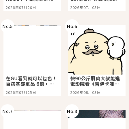
時間洗鍊的經典之作五
大都市餐廳，打造專屬
2026年07月20日
2026年07月03日
選
美食體驗！
No.
5
No.
6
在GU看到就可以包色！
快90公斤肌肉大叔能進
百搭基礎單品 6選，閉
電影院看《吉伊卡哇》
眼全收也不心疼
嗎？日本重金屬樂團
2026年07月25日
2026年08月03日
「打首」會長與nagano
老師一同給出了答案
No.
7
No.
8