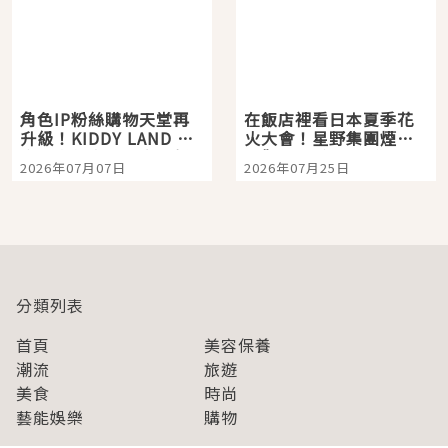
角色IP粉絲購物天堂再
在飯店裡看日本夏季花
升級！KIDDY LAND 原
火大會！星野集團煙火
宿店吉伊卡哇迎客，新
景觀飯店6選，讓你不用
2026年07月07日
2026年07月25日
開幕 OMOKADO 店3分
人擠人悠閒欣賞
即達
分類列表
首頁
美容保養
潮流
旅遊
美食
時尚
藝能娛樂
購物