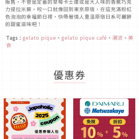
販售，不管是定番的草莓卡士達或是大人味的香蕉巧克
力提拉米蘇，咬一口就像回到東京原宿，在這充滿粉紅
色泡泡的幸福節日裡，快帶著情人重溫原宿日系可麗餅
的甜蜜滋味吧！
Tags :
gelato pique
、
gelato pique café
、
潮流
、
美
食
優惠券