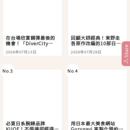
在台場欣賞鋼彈最後的
回顧大師經典！東野圭
機會！「DiverCity
吾原作改編的10部日本
Share
Tokyo Plaza」搭船、
影視作品推薦
2026年07月13日
2026年07月28日
購物、美食及夜景，一
次全體驗
No.
3
No.
4
必買日系腕錶品牌
用日本最大美食網站
KUOE！不張揚卻經得起
Gurunavi 客製化預約九