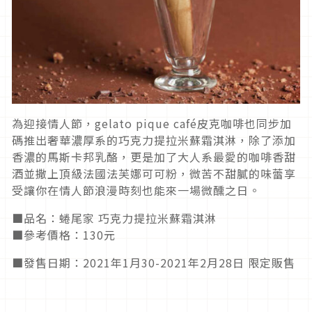
為迎接情人節，gelato pique café皮克咖啡也同步加
碼推出奢華濃厚系的巧克力提拉米蘇霜淇淋，除了添加
香濃的馬斯卡邦乳酪，更是加了大人系最愛的咖啡香甜
酒並撒上頂級法國法芙娜可可粉，微苦不甜膩的味蕾享
受讓你在情人節浪漫時刻也能來一場微醺之日。
■品名：蜷尾家 巧克力提拉米蘇霜淇淋
■參考價格：130元
■發售日期：2021年1月30-2021年2月28日 限定販售