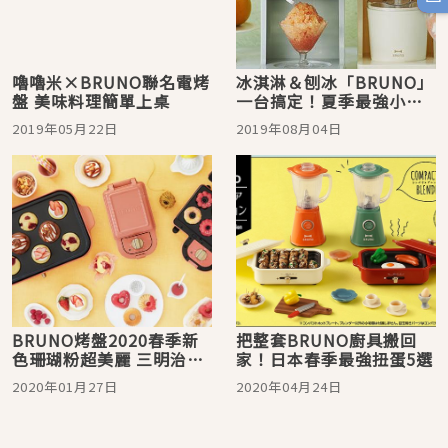
嚕嚕米×BRUNO聯名電烤
冰淇淋＆刨冰「BRUNO」
盤 美味料理簡單上桌
一台搞定！夏季最強小家
電
2019年05月22日
2019年08月04日
BRUNO烤盤2020春季新
把整套BRUNO廚具搬回
色珊瑚粉超美麗 三明治鬆
家！日本春季最強扭蛋5選
餅機也不容錯過！
2020年01月27日
2020年04月24日