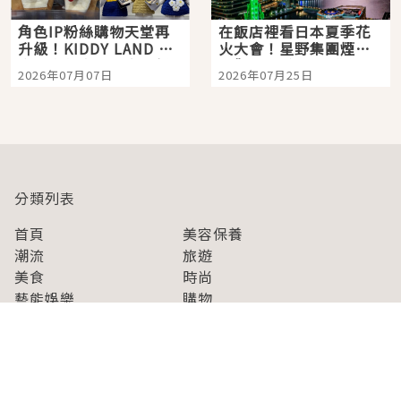
角色IP粉絲購物天堂再
在飯店裡看日本夏季花
升級！KIDDY LAND 原
火大會！星野集團煙火
宿店吉伊卡哇迎客，新
景觀飯店6選，讓你不用
2026年07月07日
2026年07月25日
開幕 OMOKADO 店3分
人擠人悠閒欣賞
即達
分類列表
首頁
美容保養
潮流
旅遊
美食
時尚
藝能娛樂
購物
關於Japaholic
關於我們
免責事項