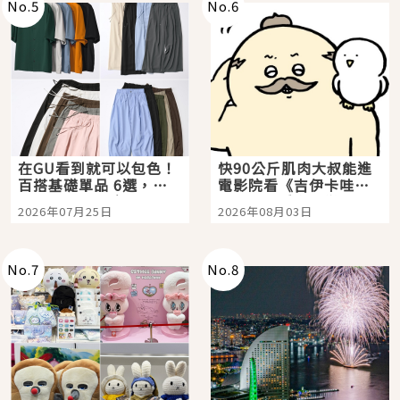
No.
5
No.
6
在GU看到就可以包色！
快90公斤肌肉大叔能進
百搭基礎單品 6選，閉
電影院看《吉伊卡哇》
眼全收也不心疼
嗎？日本重金屬樂團
2026年07月25日
2026年08月03日
「打首」會長與nagano
老師一同給出了答案
No.
7
No.
8