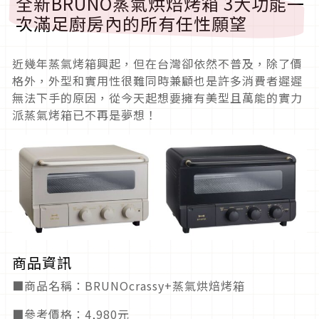
全新BRUNO蒸氣烘焙烤箱 3大功能一
次滿足廚房內的所有任性願望
近幾年蒸氣烤箱興起，但在台灣卻依然不普及，除了價
格外，外型和實用性很難同時兼顧也是許多消費者遲遲
無法下手的原因，從今天起想要擁有美型且萬能的實力
派蒸氣烤箱已不再是夢想！
商品資訊
■商品名稱：BRUNOcrassy+蒸氣烘焙烤箱
■參考價格：4,980元