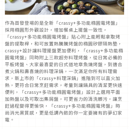
作為首發登場的是全新「crassy+多功能橢圓電烤盤」
採用橢圓形外觀設計，增加餐桌上擺盤一致性，
「crassy+多功能橢圓電烤盤」貼心附上能輕鬆拿取烤
盤的提取桿，和可放置熱騰騰烤盤的橢圓矽膠隔熱墊，
crassy+設計讓料理擺盤更加便利，「crassy+多功能橢
圓電烤盤」同時附上三款超夯料理烤盤，從日常必備的
平板烤盤、大家最喜愛的日式道地章魚燒烤盤，到適合
煮火鍋和壽喜燒的料理深鍋，一次滿足你所有料理需
求，新上市的「crassy+料理深鍋」進階到可以直火加
熱，更符合日常烹飪需求，考量到讓鍋具的清潔更快速
便利，「crassy+多功能橢圓電烤盤」設計上選用平面
加熱盤以及可取出集屑盤，可更省力的清洗髒污，讓烹
飪過程變得更愉快，「crassy+多功能橢圓電烤盤」時
尚消光黑質感，更是低調內斂的你一定要擁有的夢幻家
電。