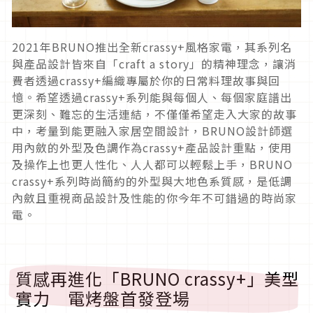
2021年BRUNO推出全新crassy+風格家電，其系列名
與產品設計皆來自「craft a story」的精神理念，讓消
費者透過crassy+編織專屬於你的日常料理故事與回
憶。希望透過crassy+系列能與每個人、每個家庭譜出
更深刻、難忘的生活連結，不僅僅希望走入大家的故事
中，考量到能更融入家居空間設計，BRUNO設計師選
用內斂的外型及色調作為crassy+產品設計重點，使用
及操作上也更人性化、人人都可以輕鬆上手，BRUNO
crassy+系列時尚簡約的外型與大地色系質感，是低調
內斂且重視商品設計及性能的你今年不可錯過的時尚家
電。
質感再進化「BRUNO crassy+」美型
實力 電烤盤首發登場