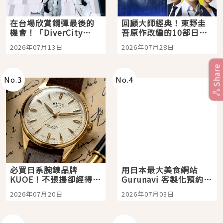
在台場欣賞鋼彈最後的
回顧大師經典！東野圭
機會！「DiverCity
吾原作改編的10部日本
Tokyo Plaza」搭船、
影視作品推薦
2026年07月13日
2026年07月28日
購物、美食及夜景，一
次全體驗
Share
No.
3
No.
4
必買日系腕錶品牌
用日本最大美食網站
KUOE！不張揚卻經得起
Gurunavi 客製化預約九
時間洗鍊的經典之作五
大都市餐廳，打造專屬
2026年07月20日
2026年07月03日
選
美食體驗！