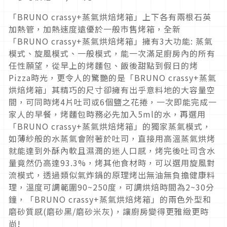
「BRUNO crassy+蒸氣烘焙烤箱」上下各有兩根石英
加熱管，加熱速度遠優於一般市售烤箱，全新
「BRUNO crassy+蒸氣烘焙烤箱」擁有3大功能: 蒸氣
模式、旋風模式、一般模式，能一次滿足廚房內的所有
任性願望，從早上的烤麵包、飯後甜點到假日的烤
Pizza時光，更令人的驚艷的是「BRUNO crassy+蒸氣
烘焙烤箱」其精巧的尺寸卻擁有出乎意料地的大容量空
間，可同時烤4片吐司或6個鹽之花捲，一次即能完成一
家人的早餐，烤麵包時務必先加入5ml的水，再選用
「BRUNO crassy+蒸氣烘焙烤箱」的獨家蒸氣模式，
如薄紗般的水蒸氣會附著於吐司，直接用高溫蒸氣烘烤
就能達到外酥內軟且濕潤的迷人口感，烤完後吐司含水
量竟然仍高達93.3%，烤其他食材時，可以選用旋風對
流模式，透過類似氣炸鍋的原理烤出無油無負擔健康料
理，溫度可調範圍90~250度，可調烘焙時間為2~30分
鐘，「BRUNO crassy+蒸氣烘焙烤箱」的兩色外型和
磨砂質感(磨砂黑/磨砂米灰)，讓廚房變得更雅緻更時
尚!