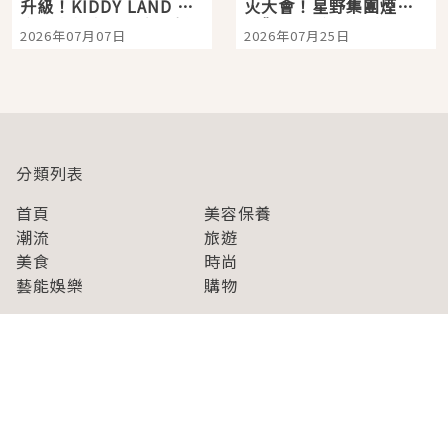
升級！KIDDY LAND 原
火大會！星野集團煙火
宿店吉伊卡哇迎客，新
景觀飯店6選，讓你不用
2026年07月07日
2026年07月25日
開幕 OMOKADO 店3分
人擠人悠閒欣賞
即達
分類列表
首頁
美容保養
潮流
旅遊
美食
時尚
藝能娛樂
購物
關於Japaholic
關於我們
免責事項
寫手招募
Japaholic Girls招募
廣告、合作洽談
關鍵字列表