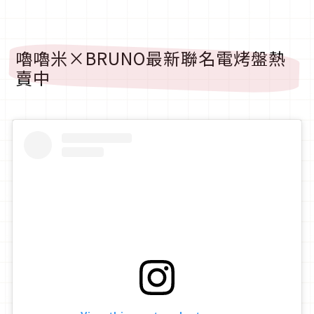
嚕嚕米×BRUNO最新聯名電烤盤熱
賣中