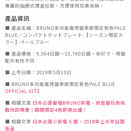
專屬的抽屜式禮盒包裝，方便使用完美收納。
產品資訊
■ 產品名稱：BRUNO多功能電烤盤季節限定新色PALE
BLUE／コンパクトホットプレート 【シーズン限定カ
ラー】ペールブルー
■ 產品價格：9,504日圓～23,760日圓，依尺寸、烤盤
配件有所不同
■ 上市日期：2019年5月10日
■ BRUNO多功能電烤盤季節限定新色PALE BLUE
OFFICIAL SITE
■ 相關文章
日本必買最強BRUNO家電，就是要玩色挑
戰你的視覺！期間限定4色即將出爐！
■ 相關文章
日本必買小家電 6 選，2018年上半年話題
新品