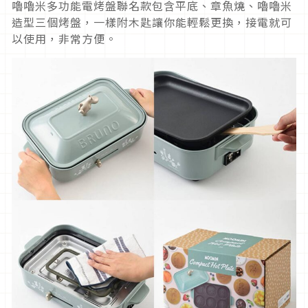
嚕嚕米多功能電烤盤聯名款包含平底、章魚燒、嚕嚕米
造型三個烤盤，一樣附木匙讓你能輕鬆更換，接電就可
以使用，非常方便。