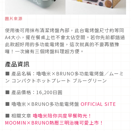
圖片來源
使用後可用抹布清潔烤盤內部，此台電烤盤尺寸約等同
A4大小，擺在餐桌上也不會太佔空間。若你先前都錯過
此款超好用的多功能電烤盤，這次就真的不要再猶豫
囉！一次擁有三個烤盤料理超方便。
產品資訊
■ 產品名稱：嚕嚕米×BRUNO多功能電烤盤／ムーミ
ン コンパクトホットプレート ブルーグリーン
■ 產品價格：16,200日圓
■ 嚕嚕米×BRUNO多功能電烤盤
OFFICIAL SITE
■ 相關文章
嚕嚕米陪你共度早餐時光！
MOOMIN×BRUNO熱壓三明治機可愛上市！