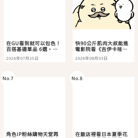
在GU看到就可以包色！
快90公斤肌肉大叔能進
百搭基礎單品 6選，閉
電影院看《吉伊卡哇》
眼全收也不心疼
嗎？日本重金屬樂團
2026年07月25日
2026年08月03日
「打首」會長與nagano
老師一同給出了答案
No.
7
No.
8
角色IP粉絲購物天堂再
在飯店裡看日本夏季花