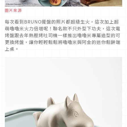
圖片來源
每次看到BRUNO擺盤的照片都超級生火，這次加上超
萌嚕嚕米火力倍增呢！聯名款不只外型下功夫，這次電
烤盤跟去年熱壓烤吐司機一樣推出嚕嚕米專屬造型的可
更換烤盤，讓你輕輕鬆鬆將嚕嚕米與阿金的迷你鬆餅端
上桌。