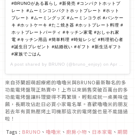
#BRUNOがある暮らし #新発売 #コンパクトホットプ
レート #ムーミンコンパクトホットプレート #ホット
プレート #ムーミングッズ #ムーミンコラボ #パンケー
キ #ホットケーキ #たこ焼き器 #ホットプレート料理 #
ホットプレートパーティ #キッチン家電 #おしゃれ家
電 #キッチン用品 #簡単料理 #時短レシピ #料理初心者
#誕生日プレゼント #結婚祝い #ギフト #新生活ギフト
#家族でごはん
A post shared by
BRUNO
(@bruno_enjoy) on
Apr 12, 2019 at 2:00am PDT
來自芬蘭超萌超療癒的嚕嚕米與BRUNO最新聯名的多
功能電烤盤現正熱賣中！上市以來銷售突破百萬台的多
功能電烤盤讓料理變得不再繁瑣，輕鬆成就一桌美味佳
餚，長期攻佔赴日必買小家電名單。喜歡嚕嚕米的朋友
若去年有買熱壓烤土司機那這次的電烤盤也是不能錯過
啦！
Tags :
BRUNO
、
嚕嚕米
、
廚房小物
、
日本家電
、
期間