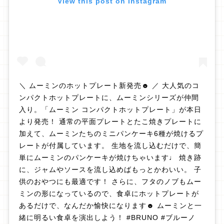
View this post on Instagram
＼ ムーミンのホットプレート新発売☻ ／ 大人気のコ
ンパクトホットプレートに、ムーミンシリーズが仲間
入り。「ムーミン コンパクトホットプレート」が本日
より発売！ 通常の平面プレートとたこ焼きプレートに
加えて、ムーミンたちのミニパンケーキ6種が焼けるプ
レートが付属しています。 生地を流し込むだけで、簡
単にムーミンのパンケーキが焼けちゃいます♩ 焼き跡
に、ジャムやソースを流し込めばもっとかわいい。 子
供のおやつにも最適です！ さらに、フタのノブもムー
ミンの形になっているので、食卓にホットプレートが
あるだけで、なんだか愉快になります☻ ムーミンと一
緒に明るい食卓を演出しよう！ #BRUNO #ブルーノ