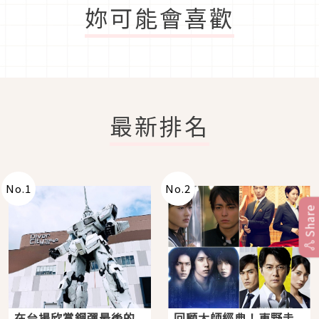
妳可能會喜歡
最新排名
No.
1
No.
2
Share
在台場欣賞鋼彈最後的
回顧大師經典！東野圭