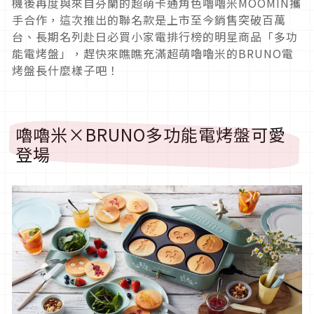
機後再度與來自芬蘭的超萌卡通角色嚕嚕米MOOMIN攜
手合作，這次推出的聯名款是上市至今銷售突破百萬
台、長期名列赴日必買小家電排行榜的明星商品「多功
能電烤盤」，趕快來瞧瞧充滿超萌嚕嚕米的BRUNO電
烤盤長什麼樣子吧！
嚕嚕米×BRUNO多功能電烤盤可愛
登場