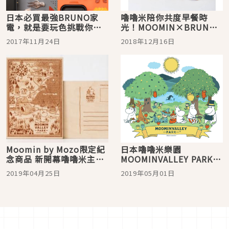
日本必買最強BRUNO家
嚕嚕米陪你共度早餐時
電，就是要玩色挑戰你的
光！MOOMIN×BRUNO
視覺！期間限定4色即將出
熱壓三明治機可愛上市！
2017年11月24日
2018年12月16日
爐！
Moomin by Mozo限定紀
日本嚕嚕米樂園
念商品 新開幕嚕嚕米主題
MOOMINVALLEY PARK大
公園熱賣中！
攻略
2019年04月25日
2019年05月01日