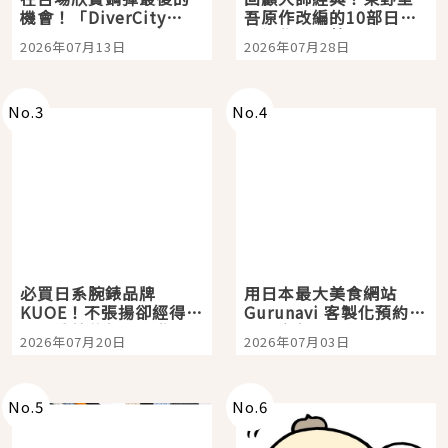
機會！「DiverCity
吾原作改編的10部日本
Tokyo Plaza」搭船、
影視作品推薦
2026年07月13日
2026年07月28日
購物、美食及夜景，一
次全體驗
No.
3
No.
4
必買日系腕錶品牌
用日本最大美食網站
KUOE！不張揚卻經得起
Gurunavi 客製化預約九
時間洗鍊的經典之作五
大都市餐廳，打造專屬
2026年07月20日
2026年07月03日
選
美食體驗！
No.
5
No.
6