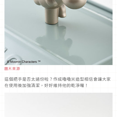
圖片來源
這個把手是否太過份啦？作成嚕嚕米造型相信會讓大家
在使用後加強清潔，好好維持他的乾淨囉！