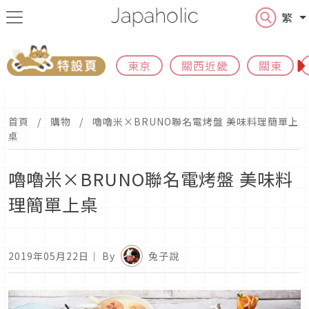
繁
東京
關西近畿
關東
首頁
購物
嚕嚕米×BRUNO聯名電烤盤 美味料理簡單上
桌
嚕嚕米×BRUNO聯名電烤盤 美味料
理簡單上桌
2019年05月22日
｜ By
兔子說