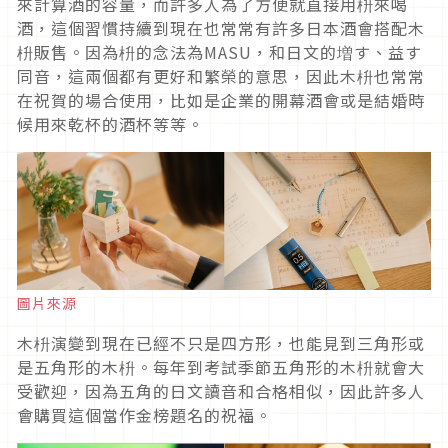
來計算酒的容量，而許多人為了方便就直接用枡來喝
酒，這個習慣持續到現在也常常有許多日本酒會搭配木
枡販售。因為枡的念法為MASU，和日文的増す、益す
同音，這兩個都有更好和繁榮的意思，因此木枡也常常
在祝賀的場合使用，比如是企業的開幕酒會或是結婚時
候用來乾杯的酒杯等等。
圖片來源
木枡演變到現在已經不只是四方形，也能見到三角形或
是五角形的木枡。每年到考試季節五角形的木枡就會大
受歡迎，因為五角的日文讀音和合格相似，因此許多人
會購買這個當作金榜題名的祝福。