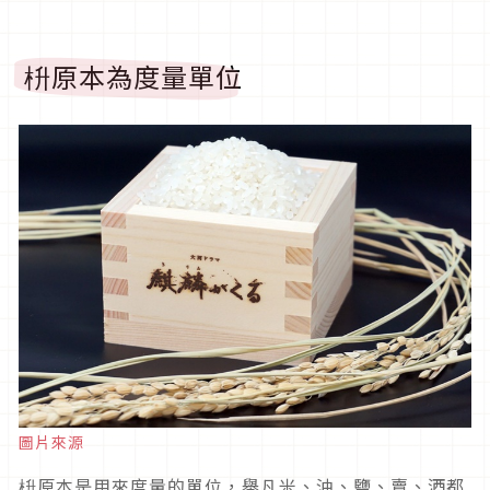
枡原本為度量單位
圖片來源
枡原本是用來度量的單位，舉凡米、油、鹽、賣、酒都