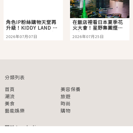
角色IP粉絲購物天堂再
在飯店裡看日本夏季花
升級！KIDDY LAND 原
火大會！星野集團煙火
宿店吉伊卡哇迎客，新
景觀飯店6選，讓你不用
2026年07月07日
2026年07月25日
開幕 OMOKADO 店3分
人擠人悠閒欣賞
即達
分類列表
首頁
美容保養
潮流
旅遊
美食
時尚
藝能娛樂
購物
關於Japaholic