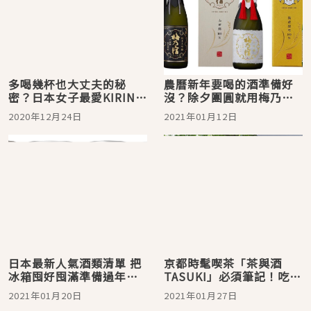
多喝幾杯也大丈夫的秘
農曆新年要喝的酒準備好
密？日本女子最愛KIRIN淡
沒？除夕團圓就用梅乃宿
麗GREEN LABEL啤酒
日本酒與特調果酒炒熱氣
2020年12月24日
2021年01月12日
氛
日本最新人氣酒類清單 把
京都時髦喫茶「茶與酒
冰箱囤好囤滿準備過年
TASUKI」必須筆記！吃完
囉！
季節刨冰還要買新感覺羊
2021年01月20日
2021年01月27日
羹當伴手禮才叫專業