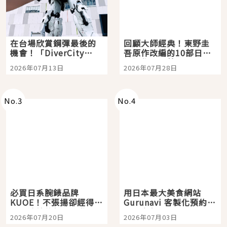
在台場欣賞鋼彈最後的
回顧大師經典！東野圭
機會！「DiverCity
吾原作改編的10部日本
Tokyo Plaza」搭船、
影視作品推薦
2026年07月13日
2026年07月28日
購物、美食及夜景，一
次全體驗
No.
3
No.
4
必買日系腕錶品牌
用日本最大美食網站
KUOE！不張揚卻經得起
Gurunavi 客製化預約九
時間洗鍊的經典之作五
大都市餐廳，打造專屬
2026年07月20日
2026年07月03日
選
美食體驗！