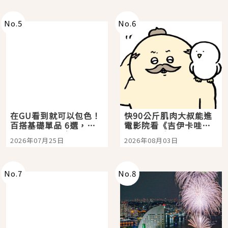
No.
5
No.
6
在GU看到就可以包色！
快90公斤肌肉大叔能進
百搭基礎單品 6選，閉
電影院看《吉伊卡哇》
眼全收也不心疼
嗎？日本重金屬樂團
2026年07月25日
2026年08月03日
「打首」會長與nagano
老師一同給出了答案
No.
7
No.
8