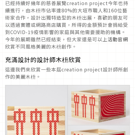
已經持續好幾年的慈善展覽creation project今年也持
續進行，由木枡市佔率達80%的大垣市職人和160位藝
術家合作，設計出獨特造型的木枡出展，喜歡的朋友可
以透過實體或網路商店購買，所得的金額預計會捐給受
到COVID-19疫情影響的家庭與其他需要援助的機構。
今年的展期雖然已經結束，但大家還是可以上
活動官網
欣賞不同風格美麗的木枡創作。
充滿設計的設計師木枡欣賞
這邊我們來欣賞一些本屆creation project設計師所創
作的美麗木枡。