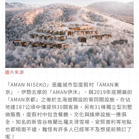
圖片來源
「AMAN NISEKO」是繼城市型度假村「AMAN東
京」、伊勢志摩的「AMAN伊沐」、與2019年底開幕的
「AMAN京都」之後於北海道開設的第四間設施，在佔
地達187公頃中僅提供30間客房，另有31棟獨立型別墅
做販售，度假村中包含餐廳、文化與娛樂設施一應俱
全，知名的新雪谷格蘭比羅夫滑雪場、安努普利等地點
也都相距不遠，難怪有許多人已經等不及想提前預訂了
呢！