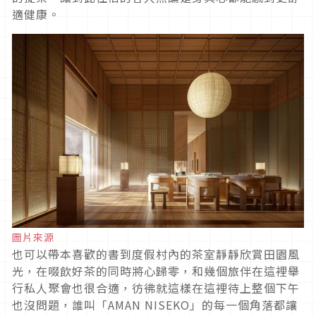
適健康。
圖片來源
也可以帶本喜歡的書到度假村內的茶室靜靜欣賞田園風
光，在啜飲好茶的同時將心歸零，和幾個旅伴在這裡舉
行私人聚會也很合適，彷彿就這樣在這裡待上整個下午
也沒問題，誰叫「AMAN NISEKO」的每一個角落都讓