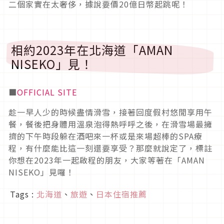
二個家實在太奢侈，據說要價20億日幣起跳呢！
相約2023年在北海道「AMAN
NISEKO」見！
■
OFFICIAL SITE
趁一早人少的時候盡情滑雪，接著回度假村悠閒享用午
餐，餐後把身體用溫泉泡得熱呼呼之後，在滑雪場最擁
擠的下午時段躲在酒吧來一杯或是來場超棒的SPA療
程，有什麼能比這一刻還要享受？那麼就說定了，標註
你想在2023年一起啟程的朋友，大家等著在「AMAN
NISEKO」見囉！
Tags :
北海道
、
旅遊
、
日本住宿推薦