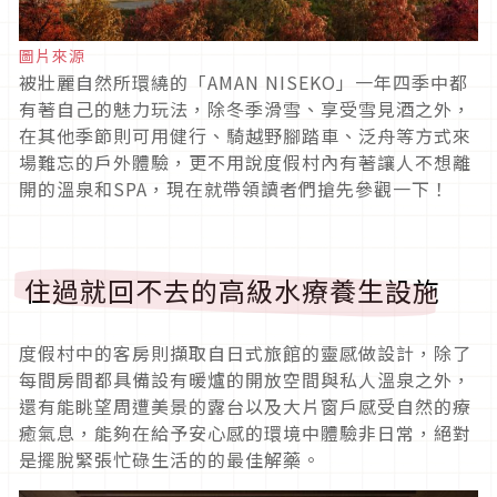
圖片來源
被壯麗自然所環繞的「AMAN NISEKO」一年四季中都
有著自己的魅力玩法，除冬季滑雪、享受雪見酒之外，
在其他季節則可用健行、騎越野腳踏車、泛舟等方式來
場難忘的戶外體驗，更不用說度假村內有著讓人不想離
開的溫泉和SPA，現在就帶領讀者們搶先參觀一下！
住過就回不去的高級水療養生設施
度假村中的客房則擷取自日式旅館的靈感做設計，除了
每間房間都具備設有暖爐的開放空間與私人溫泉之外，
還有能眺望周遭美景的露台以及大片窗戶感受自然的療
癒氣息，能夠在給予安心感的環境中體驗非日常，絕對
是擺脫緊張忙碌生活的的最佳解藥。