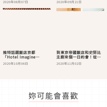
2020年08月07日
2020年09月21日
了！讓你玩到深夜的住宿
SAPPORO」作為旅行的開
首選就在這裡
始
推特話題飯店京都
到東京帝國飯店和史努比
「Hotel Imagine
主廚來個一日約會！從房
Kyoto」 家族旅行、閨蜜
內布置到餐點都可愛到讓
2020年10月06日
2020年11月02日
旅行最適！
眾人暴動
妳可能會喜歡