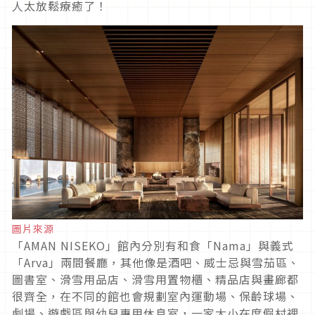
人太放鬆療癒了！
圖片來源
「AMAN NISEKO」館內分別有和食「Nama」與義式
「Arva」兩間餐廳，其他像是酒吧、威士忌與雪茄區、
圖書室、滑雪用品店、滑雪用置物櫃、精品店與畫廊都
很齊全，在不同的館也會規劃室內運動場、保齡球場、
劇場、遊戲區與幼兒專用休息室，一家大小在度假村裡