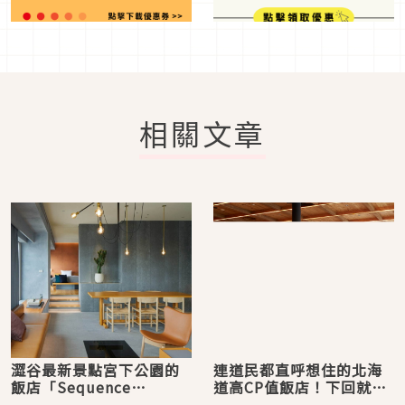
相關文章
澀谷最新景點宮下公園的
連道民都直呼想住的北海
飯店「Sequence
道高CP值飯店！下回就決
MIYASHITA PARK」開幕
定選「THE KNOT