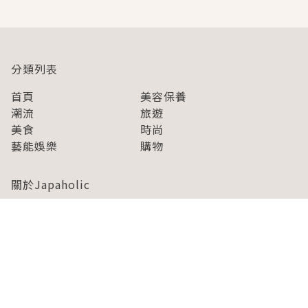
分類列表
首頁
美容保養
潮流
旅遊
美食
時尚
藝能娛樂
購物
關於Japaholic
關於我們
免責事項
寫手招募
Japaholic Girls招募
廣告、合作洽談
關鍵字列表
お問い合わせ