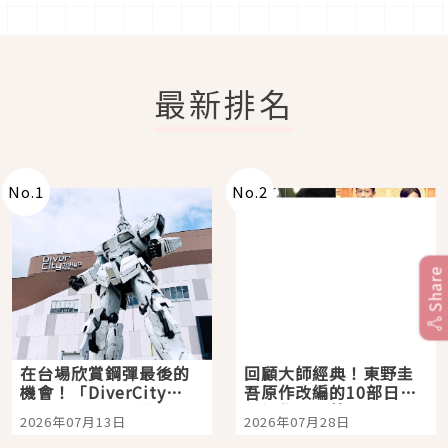
最新排名
No.
1
No.
2
Share
在台場欣賞鋼彈最後的
回顧大師經典！東野圭
機會！「DiverCity
吾原作改編的10部日本
Tokyo Plaza」搭船、
影視作品推薦
2026年07月13日
2026年07月28日
購物、美食及夜景，一