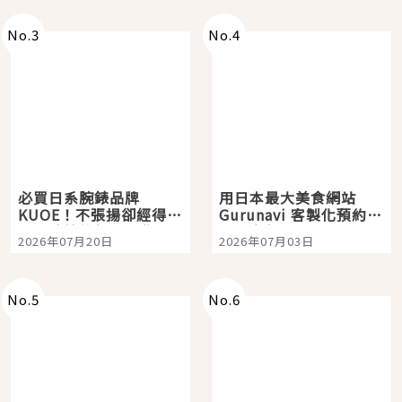
次全體驗
No.
3
No.
4
必買日系腕錶品牌
用日本最大美食網站
KUOE！不張揚卻經得起
Gurunavi 客製化預約九
時間洗鍊的經典之作五
大都市餐廳，打造專屬
2026年07月20日
2026年07月03日
選
美食體驗！
No.
5
No.
6