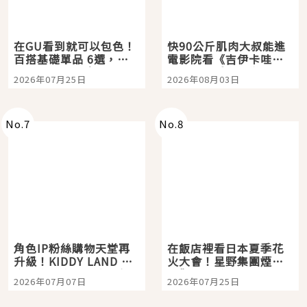
在GU看到就可以包色！
快90公斤肌肉大叔能進
百搭基礎單品 6選，閉
電影院看《吉伊卡哇》
眼全收也不心疼
嗎？日本重金屬樂團
2026年07月25日
2026年08月03日
「打首」會長與nagano
老師一同給出了答案
No.
7
No.
8
角色IP粉絲購物天堂再
在飯店裡看日本夏季花
升級！KIDDY LAND 原
火大會！星野集團煙火
宿店吉伊卡哇迎客，新
景觀飯店6選，讓你不用
2026年07月07日
2026年07月25日
開幕 OMOKADO 店3分
人擠人悠閒欣賞
即達