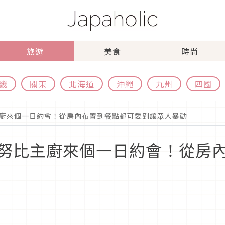
旅遊
美食
時尚
畿
關東
北海道
沖繩
九州
四國
廚來個一日約會！從房內布置到餐點都可愛到讓眾人暴動
努比主廚來個一日約會！從房