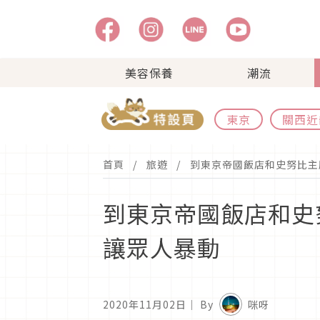
美容保養
潮流
東京
關西近
首頁
旅遊
到東京帝國飯店和史努比主
到東京帝國飯店和史
讓眾人暴動
2020年11月02日
｜ By
咪呀