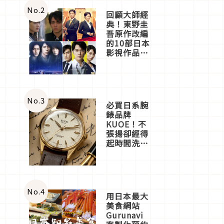
體驗
No.
2
回顧大師經
典！東野圭
吾原作改編
的10部日本
影視作品推
薦
No.
3
必買日系腕
錶品牌
KUOE！不
張揚卻經得
起時間洗鍊
的經典之作
五選
No.
4
用日本最大
美食網站
Gurunavi