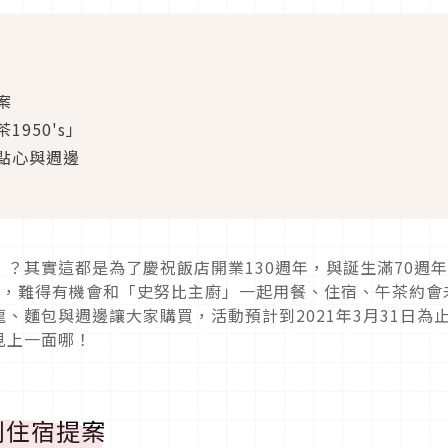
案
950's」
點心與週邊
？其實這都是為了慶祝飯店開業130週年，與誕生滿70週
活動，難得有機會和「史努比主廚」一起用餐、住宿、午茶約會
、麵包與週邊讓大家購買，活動預計到2021年3月31日為
見上一面哪！
別住宿提案