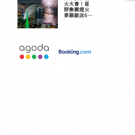
火大會！星
野集團煙火
景觀飯店6
選，讓你不
用人擠人悠
閒欣賞