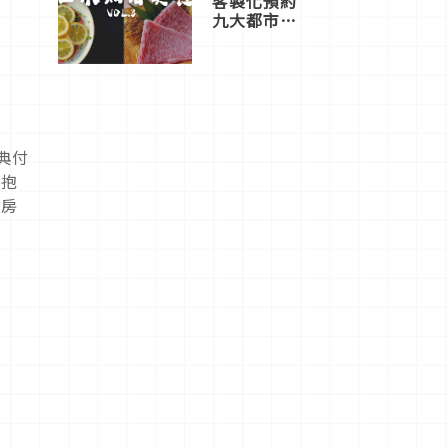
客製化預約
九大都市餐
廳，打造專
屬美食體
驗！
特典付
、抱
開房