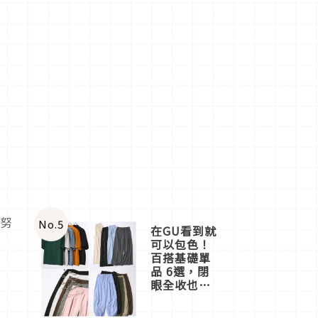
史努
No.
5
在GU看到就
可以包色！
百搭基礎單
品 6選，閉
眼全收也不
心疼