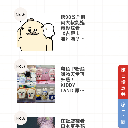
No.
6
快90公斤肌
肉大叔能進
電影院看
《吉伊卡
哇》嗎？日
本重金屬樂
團「打首」
會長與
nagano老師
一同給出了
No.
7
角色IP粉絲
旅日優惠券
答案
購物天堂再
升級！
KIDDY
LAND 原宿
店吉伊卡哇
迎客，新開
旅日地圖
幕
OMOKADO
店3分即達
No.
8
在飯店裡看
日本夏季花