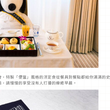
會，特製「便當」風格的洋定食從餐具到餐點都給你滿滿的
陪，請慢慢的享受沒有人打擾的療癒早晨。