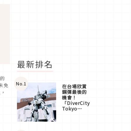
最新排名
年的
No.
1
未免
在台場欣賞
鋼彈最後的
止，
機會！
「DiverCity
Tokyo
Plaza」搭
船、購物、
美食及夜
景，一次全