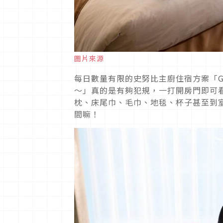
圖片來源
每日數量有限的史努比主廚住宿方案「Gran
～」真的是有夠犯規，一打開房門即可
枕、床尾巾、毛巾、地毯、杯子甚至到
間嘛！